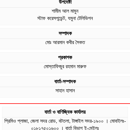
উপদেষ্টা
শামীম আল মামুন
স্টাফ করেসপন্ডেন্ট, যমুনা টেলিভিশন
সম্পাদক
মোঃ আরমান কবীর সৈকত
প্রকাশক
মোস্তাফিজুর রহমান মারুফ
বার্তা-সম্পাদক
সাহান হাসান
বার্তা ও বাণিজ্যিক কার্যালয়
প্রিমিও প্লাজা, জেলা সদর রোড, বটতলা, টাঙ্গাইল সদর-১৯০০ । মোবাইলঃ-
০১৮১৭৫০১৬০০ । বার্তা বিভাগ ই-মেইলঃ