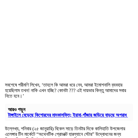
সবশেষে পরীমণি লিখেন, ‘তাহলে কি আমরা ধরে নেব, আমরা ইমোশনালি ব‍্যবহার
হয়েছিলাম তখন! নাকি এখন হচ্ছি? কোনটা ??? এই দায়ভার কিন্তু আমাদের সবার
নিতে হবে।’
আরও পড়ুন
টাঙ্গাইলে বেড়েছে কিশোরদের মাদকাসক্তি; ইয়াবা-গাঁজায় জড়িয়ে বাড়ছে অপরাধ
উল্লেখ্য, শনিবার (২৫ জানুয়ারি) বিকেল সাড়ে তিনটার দিকে কালিহাতি উপজেলার
এলেঙ্গার টিন মার্কেটে “অথেনটিক প্রোডাক্ট হারল্যানে স্টোর” উদ্বোধনের জন্য