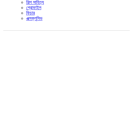
শিল্প সাহিত্য
প্রোফাইল
ফিচার
এক্সক্লুসিভ