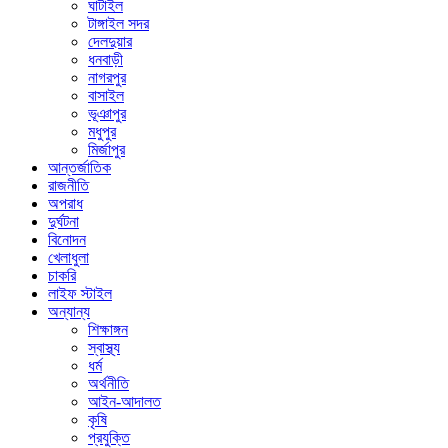
ঘাটাইল
টাঙ্গাইল সদর
দেলদুয়ার
ধনবাড়ী
নাগরপুর
বাসাইল
ভূঞাপুর
মধুপুর
মির্জাপুর
আন্তর্জাতিক
রাজনীতি
অপরাধ
দুর্ঘটনা
বিনোদন
খেলাধুলা
চাকরি
লাইফ স্টাইল
অন্যান্য
শিক্ষাঙ্গন
স্বাস্থ্য
ধর্ম
অর্থনীতি
আইন-আদালত
কৃষি
প্রযুক্তি