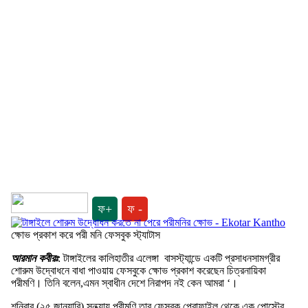
ফ+
ফ -
ক্ষোভ প্রকাশ করে পরী মনি ফেসবুক স্ট্যাটাস
আরমান কবীরঃ
: টাঙ্গাইলের কালিহাতীর এলেঙ্গা বাসস্ট্যান্ডে একটি প্রসাধনসামগ্রীর
শোরুম উদ্বোধনে বাধা পাওয়ায় ফেসবুকে ক্ষোভ প্রকাশ করেছেন চিত্রনায়িকা
পরীমণি। তিনি বলেন,এমন স্বাধীন দেশে নিরাপদ নই কেন আমরা ‘।
শনিবার (২৫ জানুয়ারি) সন্ধ্যায় পরীমণি তার ফেসবুক প্রোফাইল থেকে এক পোস্টের