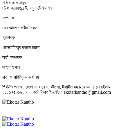
শামীম আল মামুন
স্টাফ করেসপন্ডেন্ট, যমুনা টেলিভিশন
সম্পাদক
মোঃ আরমান কবীর সৈকত
প্রকাশক
মোস্তাফিজুর রহমান মারুফ
বার্তা-সম্পাদক
সাহান হাসান
বার্তা ও বাণিজ্যিক কার্যালয়
প্রিমিও প্লাজা, জেলা সদর রোড, বটতলা, টাঙ্গাইল সদর-১৯০০ । মোবাইলঃ-
০১৮১৭৫০১৬০০ । বার্তা বিভাগ ই-মেইলঃ ekotarkantho@gmail.com