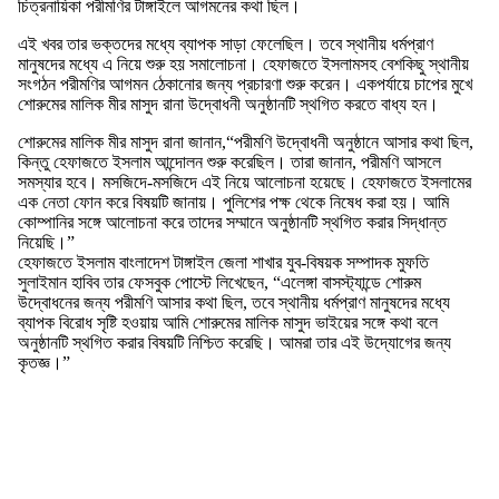
চিত্রনায়িকা পরীমণির টাঙ্গাইলে আগমনের কথা ছিল।
এই খবর তার ভক্তদের মধ্যে ব্যাপক সাড়া ফেলেছিল। তবে স্থানীয় ধর্মপ্রাণ
মানুষদের মধ্যে এ নিয়ে শুরু হয় সমালোচনা। হেফাজতে ইসলামসহ বেশকিছু স্থানীয়
সংগঠন পরীমণির আগমন ঠেকানোর জন্য প্রচারণা শুরু করেন। একপর্যায়ে চাপের মুখে
শোরুমের মালিক মীর মাসুদ রানা উদ্বোধনী অনুষ্ঠানটি স্থগিত করতে বাধ্য হন।
শোরুমের মালিক মীর মাসুদ রানা জানান,“পরীমণি উদ্বোধনী অনুষ্ঠানে আসার কথা ছিল,
কিন্তু হেফাজতে ইসলাম আন্দোলন শুরু করেছিল। তারা জানান, পরীমণি আসলে
সমস্যার হবে। মসজিদে-মসজিদে এই নিয়ে আলোচনা হয়েছে। হেফাজতে ইসলামের
এক নেতা ফোন করে বিষয়টি জানায়। পুলিশের পক্ষ থেকে নিষেধ করা হয়। আমি
কোম্পানির সঙ্গে আলোচনা করে তাদের সম্মানে অনুষ্ঠানটি স্থগিত করার সিদ্ধান্ত
নিয়েছি।”
হেফাজতে ইসলাম বাংলাদেশ টাঙ্গাইল জেলা শাখার যুব-বিষয়ক সম্পাদক মুফতি
সুলাইমান হাবিব তার ফেসবুক পোস্টে লিখেছেন, “এলেঙ্গা বাসস্ট্যান্ডে শোরুম
উদ্বোধনের জন্য পরীমণি আসার কথা ছিল, তবে স্থানীয় ধর্মপ্রাণ মানুষদের মধ্যে
ব্যাপক বিরোধ সৃষ্টি হওয়ায় আমি শোরুমের মালিক মাসুদ ভাইয়ের সঙ্গে কথা বলে
অনুষ্ঠানটি স্থগিত করার বিষয়টি নিশ্চিত করেছি। আমরা তার এই উদ্যোগের জন্য
কৃতজ্ঞ।”