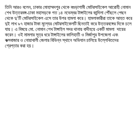
তিনি আরও বলেন, ঢাকার মোহাম্মদপুর থেকে বগুড়াগামী মোটরসাইকেল আরোহী নোমান
শেখ উত্তরবঙ্গ-ঢাকা মহাসড়কে গত ১৪ নভেম্বর টাঙ্গাইলের কান্দিলা পৌঁছলে পেছন
থেকে দু’টি মোটরসাইকেল এসে তার উপর হামলা করে। হামলাকারীরা তাকে আহত করে
দুই লাখ ৯৭ হাজার টাকা মূল্যের মোটরসাইকেলটি ছিনতাই করে উত্তরবঙ্গের দিকে চলে
যায়। এ বিষয়ে মো. নোমান শেখ টাঙ্গাইল সদর থানায় বাদীহয়ে একটি মামলা দায়ের
করেন। ওই মামলার সূত্র ধরে টাঙ্গাইলের কালিহাতী ও মির্জাপুর উপজেলা এবং
কক্সবাজার ও নোয়াখালী জেলার বিভিন্ন স্থানে অভিযান চালিয়ে উল্লেখিতদের
গ্রেপ্তার করা হয়।