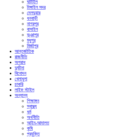
ঘাটাইল
টাঙ্গাইল সদর
দেলদুয়ার
ধনবাড়ী
নাগরপুর
বাসাইল
ভূঞাপুর
মধুপুর
মির্জাপুর
আন্তর্জাতিক
রাজনীতি
অপরাধ
দুর্ঘটনা
বিনোদন
খেলাধুলা
চাকরি
লাইফ স্টাইল
অন্যান্য
শিক্ষাঙ্গন
স্বাস্থ্য
ধর্ম
অর্থনীতি
আইন-আদালত
কৃষি
প্রযুক্তি