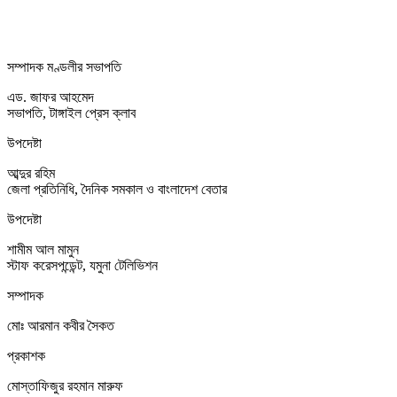
সম্পাদক মণ্ডলীর সভাপতি
এড. জাফর আহমেদ
সভাপতি, টাঙ্গাইল প্রেস ক্লাব
উপদেষ্টা
আব্দুর রহিম
জেলা প্রতিনিধি, দৈনিক সমকাল ও বাংলাদেশ বেতার
উপদেষ্টা
শামীম আল মামুন
স্টাফ করেসপন্ডেন্ট, যমুনা টেলিভিশন
সম্পাদক
মোঃ আরমান কবীর সৈকত
প্রকাশক
মোস্তাফিজুর রহমান মারুফ