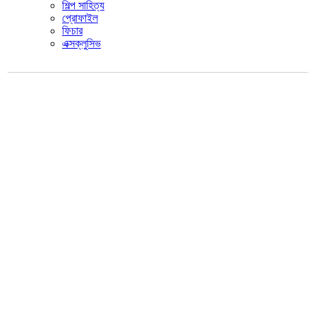
শিল্প সাহিত্য
প্রোফাইল
ফিচার
এক্সক্লুসিভ