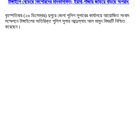
টাঙ্গাইলে বেড়েছে কিশোরদের মাদকাসক্তি; ইয়াবা-গাঁজায় জড়িয়ে বাড়ছে অপরাধ
বৃহস্পতিবার (২৬ ডিসেম্বর) দুপুরে জেলা পুলিশ সুপারের কার্যালয়ে আয়োজিত সংবাদ
সম্মেলনে টাঙ্গাইলের অতিরিক্ত পুলিশ সুপার আব্দুল্লাহ আল মামুন বিষয়টি নিশ্চিত
করেছেন।