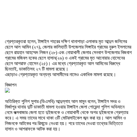
গ্রেপ্তরকৃতরা হলেন, টাঙ্গাইল শহরের দক্ষিণ থানাপাড়া এলাকার মৃত আব্দুল জলিলের
ছেলে আল আমিন (২৭), জেলার কালিহাতী উপজেলার সিঙ্গাইর গ্রামের নুরুল ইসলামের
ছেলে রায়হান আহম্মেদ লিজন (২৮) এবং নোয়াখালী জেলার সেনবাগ উপজেলার বিজবাগ
গ্রামের মজিবল হকের ছেলে হাসান(২৬) ও একই গ্রামের মৃত আনোয়ার হোসেনের
ছেলে আশরাফ হোসেন (২৫)। এর মধ্যে গ্রেপ্তারকৃত আল আমিনের বিরুদ্ধে
ছিনতাই, ডাকাতিসহ ২৭ টি মামলা রয়েছে।
এছাড়াও গ্রেপ্তারকৃত অন্যন্য আসামীদের নামেও একাধিক মামলা রয়েছে।
বিজ্ঞাপন
অতিরিক্ত পুলিশ সুপার (ডিএসবি) আব্দুল্লাহ আল মামুন বলেন, টাঙ্গাইল সদর ও
মির্জাপুর থানায় দুটি ডাকাতী মামলা হওয়ায় টাঙ্গাইল জেলা গোয়েন্দা পুলিশ অভিযানে
নেমে কক্সবাজার জেলা হতে দুইজনকে ও নোয়াখালী থেকে অপর দুইজনকে গ্রেপ্তার
করে। এ সময় তাদের সাথে থাকা ৩টি মোটরসাইকেল জব্দ করা হয়। আল আমিন ও
লিজনকে আটকের পর রিমান্ডে নেওয়া হয়। পরে তাদের দেওয়া তথ্যের ভিত্তিতে
হাসান ও আশরাফকে আটক করা হয়।