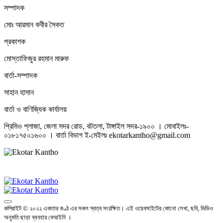
সম্পাদক
মোঃ আরমান কবীর সৈকত
প্রকাশক
মোস্তাফিজুর রহমান মারুফ
বার্তা-সম্পাদক
সাহান হাসান
বার্তা ও বাণিজ্যিক কার্যালয়
প্রিমিও প্লাজা, জেলা সদর রোড, বটতলা, টাঙ্গাইল সদর-১৯০০ । মোবাইলঃ-
০১৮১৭৫০১৬০০ । বার্তা বিভাগ ই-মেইলঃ ekotarkantho@gmail.com
কপিরাইট © ২০২২ একতার কণ্ঠ এর সকল স্বত্ব সংরক্ষিত। এই ওয়েবসাইটের কোনো লেখা, ছবি, ভিডিও
অনুমতি ছাড়া ব্যবহার বেআইনি ।