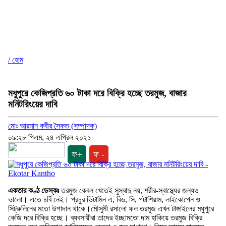
/ হোম
মধুপুরে কেজিপ্রতি ৬০ টাকা দরে বিক্রি হচ্ছে তরমুজ, বাজার
মনিটরিংয়ের দাবি
মোঃ আরমান কবীর সৈকত (সম্পাদক)
০৯:২৮ পিএম, ২৪ এপ্রিল ২০২১
ফ+
ফ -
একতার কণ্ঠ ডেস্কঃ
তরমুজ কেবল খেতেই সুস্বাদু নয়, শরীর-স্বাস্থ্যের জন্যও
ভালো। এতে চর্বি নেই। প্রচুর ভিটামিন এ, বি৬, সি, পটাশিয়াম, লাইকোপেন ও
সিট্রুলিনের মতো উপাদান থাকে।মৌসুমী রসালো ফল তরমুজ এখন টাঙ্গাইলের মধুপুরে
কেজি দরে বিক্রি হচ্ছে। ব্যবসায়ীরা তাদের ইচ্ছামতো দাম হাকিয়ে তরমুজ বিক্রি