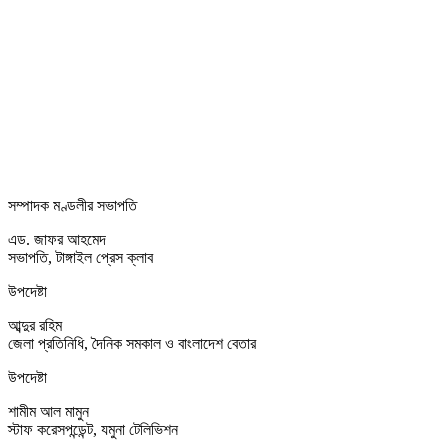
সম্পাদক মণ্ডলীর সভাপতি
এড. জাফর আহমেদ
সভাপতি, টাঙ্গাইল প্রেস ক্লাব
উপদেষ্টা
আব্দুর রহিম
জেলা প্রতিনিধি, দৈনিক সমকাল ও বাংলাদেশ বেতার
উপদেষ্টা
শামীম আল মামুন
স্টাফ করেসপন্ডেন্ট, যমুনা টেলিভিশন