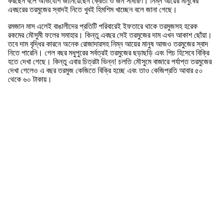
করছেন বলে অভিযোগ জানিয়েছেন ক্রেতা ও জন সাধারণ। নিম্ন আয়ের মানুষের
এবছরের তরমুজের স্বাদই নিতে খুবই হিমশিম খাচ্ছেন বলে জানা গেছে।
রমজান মাস এলেই বাঙালীদের প্রতিটি পরিবারেই ইফতারে থাকে তরমুজসহ হরেক
রকমের মৌসুমী ফলের সমাহার। কিন্তু এবছর সেই তরমুজের দাম এখন আকাশ ছোঁয়া।
তবে দাম বৃদ্ধির কারনে অনেক রোজাদারসহ নিম্ন আয়ের মানুষ আজও তরমুজের স্বাদ
নিতে পারেনি। গেল বছর মধুপুরের সর্বত্রই তরমুজের ছড়াছড়ি এবং পিচ হিসেবে বিক্রি
হতে দেখা গেছে। কিন্তু এবার চিত্রটা ভিন্ন! চলতি মৌসুমে বাজারে পর্যাপ্ত তরমুজের
দেখা গেলেও এ বছর তরমুজ কেজিতে বিক্রি হচ্ছে এবং তাও কেজিপ্রতি আবার ৫০
থেকে ৬০ টাকায়।