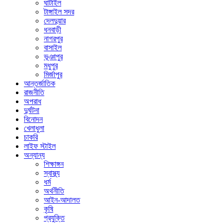
ঘাটাইল
টাঙ্গাইল সদর
দেলদুয়ার
ধনবাড়ী
নাগরপুর
বাসাইল
ভূঞাপুর
মধুপুর
মির্জাপুর
আন্তর্জাতিক
রাজনীতি
অপরাধ
দুর্ঘটনা
বিনোদন
খেলাধুলা
চাকরি
লাইফ স্টাইল
অন্যান্য
শিক্ষাঙ্গন
স্বাস্থ্য
ধর্ম
অর্থনীতি
আইন-আদালত
কৃষি
প্রযুক্তি