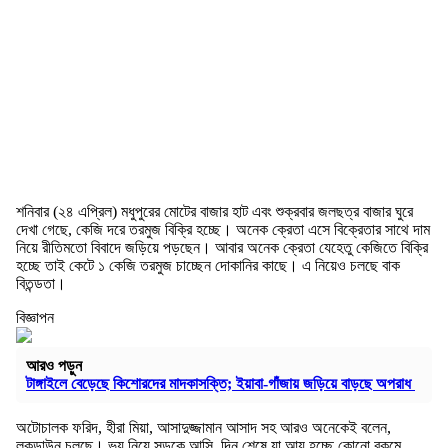
শনিবার (২৪ এপ্রিল) মধুপুরের মোটের বাজার হাট এবং শুক্রবার জলছত্র বাজার ঘুরে
দেখা গেছে, কেজি দরে তরমুজ বিক্রি হচ্ছে। অনেক ক্রেতা এসে বিক্রেতার সাথে দাম
নিয়ে রীতিমতো বিবাদে জড়িয়ে পড়ছেন। আবার অনেক ক্রেতা যেহেতু কেজিতে বিক্রি
হচ্ছে তাই কেটে ১ কেজি তরমুজ চাচ্ছেন দোকানির কাছে। এ নিয়েও চলছে বাক
বিতন্ডতা।
বিজ্ঞাপন
আরও পড়ুন
টাঙ্গাইলে বেড়েছে কিশোরদের মাদকাসক্তি; ইয়াবা-গাঁজায় জড়িয়ে বাড়ছে অপরাধ
অটোচালক ফরিদ, হীরা মিয়া, আসাদুজ্জামান আসাদ সহ আরও অনেকেই বলেন,
লকডাউন চলছে। ভয় নিয়ে সড়কে আসি, দিন শেষে যা আয় হচ্ছে কোনো রকমে