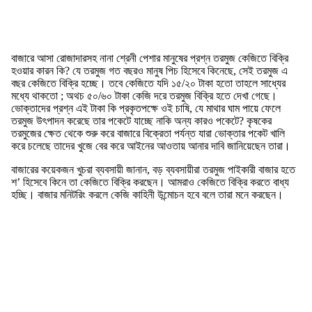
বাজারে আসা রোজাদারসহ নানা শ্রেনী পেশার মানুষের প্রশ্ন তরমুজ কেজিতে বিক্রি
হওয়ার কারন কি? যে তরমুজ গত বছরও মানুষ পিচ হিসেবে কিনেছে, সেই তরমুজ এ
বছর কেজিতে বিক্রি হচ্ছে। তবে কেজিতে যদি ১৫/২০ টাকা হতো তাহলে সাধ্যের
মধ্যে থাকতো ; অথচ ৫০/৬০ টাকা কেজি দরে তরমুজ বিক্রি হতে দেখা গেছে।
ভোক্তাদের প্রশ্ন এই টাকা কি প্রকৃতপক্ষে ওই চাষি, যে মাথার ঘাম পায়ে ফেলে
তরমুজ উৎপাদন করেছে তার পকেটে যাচ্ছে নাকি অন্য কারও পকেটে? কৃষকের
তরমুজের ক্ষেত থেকে শুরু করে বাজারে বিক্রেতা পর্যন্ত যারা ভোক্তার পকেট খালি
করে চলেছে তাদের খুজে বের করে আইনের আওতায় আনার দাবি জানিয়েছেন তারা।
বাজারের কয়েকজন খুচরা ব্যবসায়ী জানান, বড় ব্যবসায়ীরা তরমুজ পাইকারী বাজার হতে
শ’ হিসেবে কিনে তা কেজিতে বিক্রি করছেন। আমরাও কেজিতে বিক্রি করতে বাধ্য
হচ্ছি। বাজার মনিটরিং করলে কেজি কাহিনী উন্মোচন হবে বলে তারা মনে করছেন।