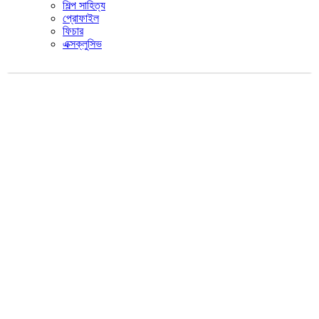
শিল্প সাহিত্য
প্রোফাইল
ফিচার
এক্সক্লুসিভ