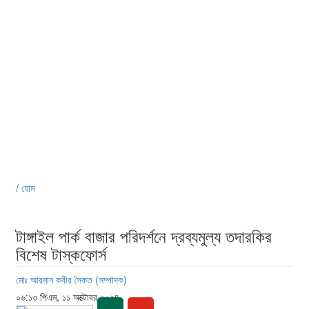
/ হোম
টাঙ্গাইল পার্ক বাজার পরিদর্শনে দ্রব্যমুল্য তদারকির
বিশেষ টাস্কফোর্স
মোঃ আরমান কবীর সৈকত (সম্পাদক)
০৬:১৩ পিএম, ১১ অক্টোবর ২০২৪