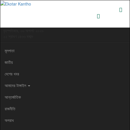
বৃহস্পতিবার, ০৬ অগাস্ট ২০২৬
২২ শ্রাবণ ১৪৩৩ বঙ্গাব্দ
মূলপাতা
জাতীয়
দেশের খবর
আমাদের টাঙ্গাইল
আন্তর্জাতিক
রাজনীতি
অপরাধ