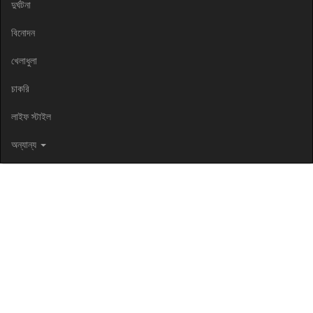
দুর্ঘটনা
বিনোদন
খেলাধুলা
চাকরি
লাইফ স্টাইল
অন্যান্য