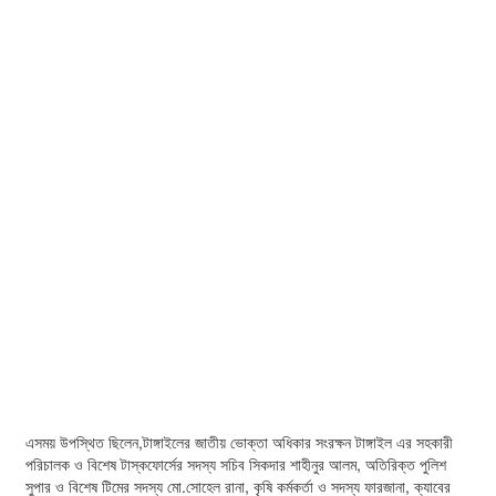
এসময় উপস্থিত ছিলেন,টাঙ্গাইলের জাতীয় ভোক্তা অধিকার সংরক্ষন টাঙ্গাইল এর সহকারী
পরিচালক ও বিশেষ টাস্কফোর্সের সদস্য সচিব সিকদার শাহীনুর আলম, অতিরিক্ত পুলিশ
সুপার ও বিশেষ টিমের সদস্য মো.সোহেল রানা, কৃষি কর্মকর্তা ও সদস্য ফারজানা, ক্যাবের