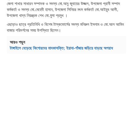
জেলা শাখার সাধারন সম্পাদক ও সদস্য মো.আবু জুবায়ের উজ্জল, উপজেলা প্রানী সম্পাদ
কর্মকর্তা ও সদস্য মো.মেহেদী হাসান, উপজেলা সিনিয়র মৎস কর্মকর্তা মো.আইয়ুব আলী,
উপজেলা খাদ্য নিয়ন্ত্রক শেখ মো.মুসা প্রমুখ ।
এছাড়াও ছাত্র প্রতিনিধি ও বিশেষ টাস্কফোর্সের সদস্য মনিরুল ইসলাম ও মো.আল আমিন
বাজার পরিদর্শনের সময় উপস্থিত ছিলেন।
আরও পড়ুন
টাঙ্গাইলে বেড়েছে কিশোরদের মাদকাসক্তি; ইয়াবা-গাঁজায় জড়িয়ে বাড়ছে অপরাধ