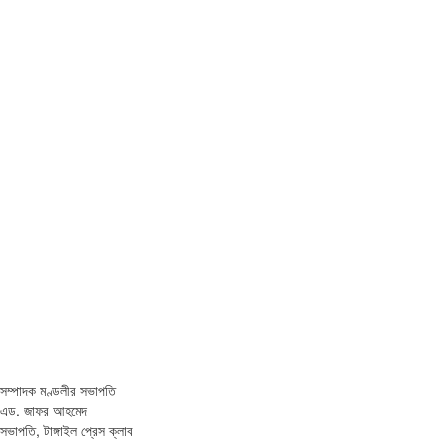
সম্পাদক মণ্ডলীর সভাপতি
এড. জাফর আহমেদ
সভাপতি, টাঙ্গাইল প্রেস ক্লাব