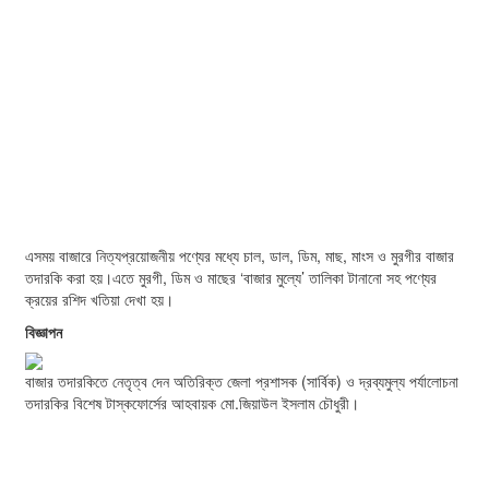
এসময় বাজারে নিত্যপ্রয়োজনীয় পণ্যের মধ্যে চাল, ডাল, ডিম, মাছ, মাংস ও মুরগীর বাজার
তদারকি করা হয়।এতে মুরগী, ডিম ও মাছের ‘বাজার মুল্যে’ তালিকা টানানো সহ পণ্যের
ক্রয়ের রশিদ খতিয়া দেখা হয়।
বিজ্ঞাপন
বাজার তদারকিতে নেতৃত্ব দেন অতিরিক্ত জেলা প্রশাসক (সার্বিক) ও দ্রব্যমুল্য পর্যালোচনা
তদারকির বিশেষ টাস্কফোর্সের আহবায়ক মো.জিয়াউল ইসলাম চৌধুরী।