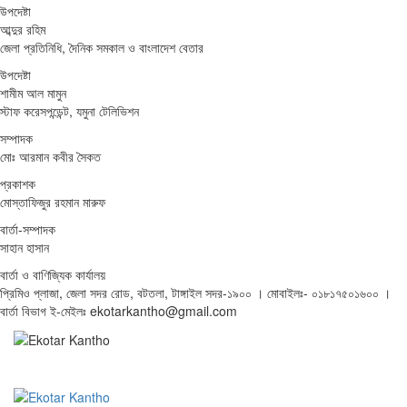
উপদেষ্টা
আব্দুর রহিম
জেলা প্রতিনিধি, দৈনিক সমকাল ও বাংলাদেশ বেতার
উপদেষ্টা
শামীম আল মামুন
স্টাফ করেসপন্ডেন্ট, যমুনা টেলিভিশন
সম্পাদক
মোঃ আরমান কবীর সৈকত
প্রকাশক
মোস্তাফিজুর রহমান মারুফ
বার্তা-সম্পাদক
সাহান হাসান
বার্তা ও বাণিজ্যিক কার্যালয়
প্রিমিও প্লাজা, জেলা সদর রোড, বটতলা, টাঙ্গাইল সদর-১৯০০ । মোবাইলঃ- ০১৮১৭৫০১৬০০ ।
বার্তা বিভাগ ই-মেইলঃ ekotarkantho@gmail.com