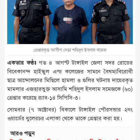
টাঙ্গাইল
আন্তর্জাতিক
রাজনীতি
অপরাধ
প্রেপ্তারকৃত আ'লীগ নেতা শহিদুল ইসলাম সমেজ
দুর্ঘটনা
একতার কণ্ঠঃ
গত ৪ আগস্ট টাঙ্গাইল জেলা সদর রোডের
বিনোদন
বিবেকানন্দ হাইস্কুল এন্ড কলেজের সামনে বৈষম্যবিরোধী
ছাত্র আন্দোলনের মিছিলে হামলা ও গুলির ঘটনায় দায়েরকৃত
খেলাধুলা
মামলার এজহারভুক্ত আসামি শহিদুল ইসলাম সমেজকে (৬০)
চাকরি
গ্রেপ্তার করেছে র‌্যাব-১৪ সিপিসি-৩।
লাইফ
সোমবার (৭ অক্টোবর) বিকালে টাঙ্গাইল পৌরসভার ২নং
স্টাইল
ওয়ার্ডের ধুলেরচর এলাকা থেকে তাকে গ্রেপ্তার করা হয়।
অন্যান্য
আরও পড়ুন