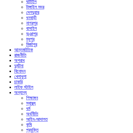
ঘাটাইল
টাঙ্গাইল সদর
দেলদুয়ার
ধনবাড়ী
নাগরপুর
বাসাইল
ভূঞাপুর
মধুপুর
মির্জাপুর
আন্তর্জাতিক
রাজনীতি
অপরাধ
দুর্ঘটনা
বিনোদন
খেলাধুলা
চাকরি
লাইফ স্টাইল
অন্যান্য
শিক্ষাঙ্গন
স্বাস্থ্য
ধর্ম
অর্থনীতি
আইন-আদালত
কৃষি
প্রযুক্তি