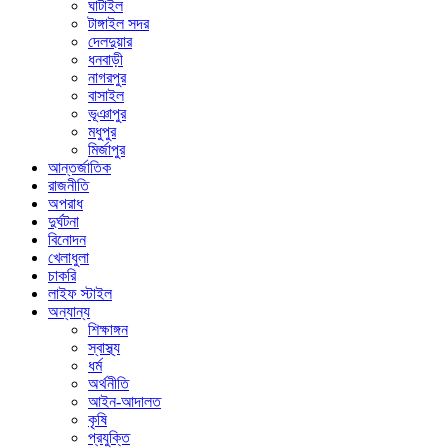
ঘাটাইল
টাঙ্গাইল সদর
দেলদুয়ার
ধনবাড়ী
নাগরপুর
বাসাইল
ভূঞাপুর
মধুপুর
মির্জাপুর
আন্তর্জাতিক
রাজনীতি
অপরাধ
দুর্ঘটনা
বিনোদন
খেলাধুলা
চাকরি
লাইফ স্টাইল
অন্যান্য
শিক্ষাঙ্গন
স্বাস্থ্য
ধর্ম
অর্থনীতি
আইন-আদালত
কৃষি
প্রযুক্তি