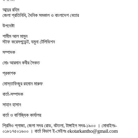
আব্দুর রহিম
জেলা প্রতিনিধি, দৈনিক সমকাল ও বাংলাদেশ বেতার
উপদেষ্টা
শামীম আল মামুন
স্টাফ করেসপন্ডেন্ট, যমুনা টেলিভিশন
সম্পাদক
মোঃ আরমান কবীর সৈকত
প্রকাশক
মোস্তাফিজুর রহমান মারুফ
বার্তা-সম্পাদক
সাহান হাসান
বার্তা ও বাণিজ্যিক কার্যালয়
প্রিমিও প্লাজা, জেলা সদর রোড, বটতলা, টাঙ্গাইল সদর-১৯০০ । মোবাইলঃ-
০১৮১৭৫০১৬০০ । বার্তা বিভাগ ই-মেইলঃ ekotarkantho@gmail.com