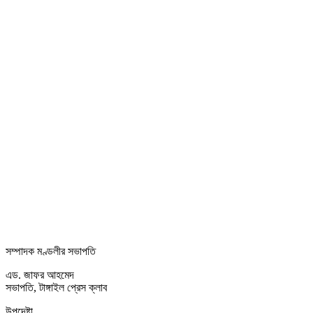
সম্পাদক মণ্ডলীর সভাপতি
এড. জাফর আহমেদ
সভাপতি, টাঙ্গাইল প্রেস ক্লাব
উপদেষ্টা