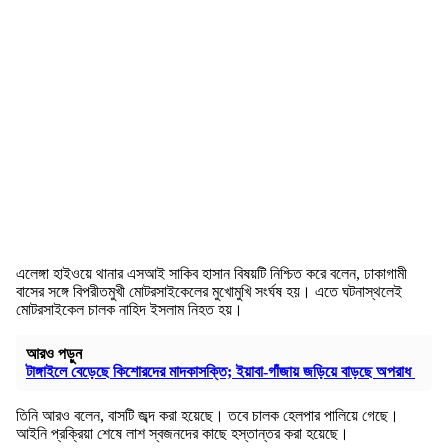
এলেঙ্গা হাইওয়ে থানার এসআই সাকিব হাসান বিষয়টি নিশ্চিত করে বলেন, ঢাকাগামী
বাসের সঙ্গে বিপরীতমুখী মোটরসাইকেলের মুখোমুখি সংর্ঘষ হয়। এতে ঘটনাস্থলেই
মোটরসাইকেল চালক নাহিদ ইসলাম নিহত হয়।
আরও পড়ুন
টাঙ্গাইলে বেড়েছে কিশোরদের মাদকাসক্তি; ইয়াবা-গাঁজায় জড়িয়ে বাড়ছে অপরাধ
তিনি আরও বলেন, বাসটি জব্দ করা হয়েছে। তবে চালক হেলপার পালিয়ে গেছে।
আইনি প্রক্রিয়া শেষে লাশ স্বজনদের কাছে হস্তান্তর করা হয়েছে।