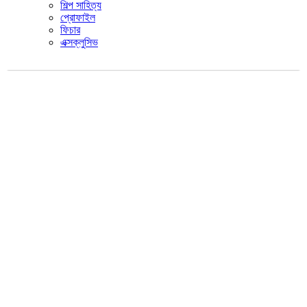
শিল্প সাহিত্য
প্রোফাইল
ফিচার
এক্সক্লুসিভ