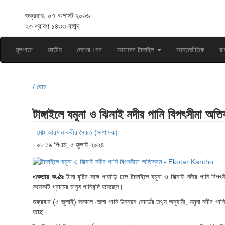
শুক্রবার, ০৭ অগাস্ট ২০২৬
২৩ শ্রাবণ ১৪৩৩ বঙ্গাব্দ
মূলপাতা
জাতীয়
দেশের খবর
আমাদের টাঙ্গাইল
আন্তর্জাতিক
রা
/ হোম
টাঙ্গাইলে যমুনা ও ঝিনাই নদীর পা‌নি বিপৎসীমা অতি
মোঃ আরমান কবীর সৈকত (সম্পাদক)
০৮:১৯ পিএম, ৫ জুলাই ২০২৪
একতার কণ্ঠঃ
টানা বৃ‌ষ্টির সঙ্গে পাহা‌ড়ি ঢলে টাঙ্গাইলে যমুনা ও ঝিনাই নদীর পা‌নি 
কয়েকটি গ্রামের মানুষ পা‌নিব‌ন্দি হয়েছেন।
শুক্রবার (৫ জুলাই) সকালে জেলা পা‌নি উন্নয়ন ‌বোর্ডের তথ‌্য অনুযায়ী, যমুনা নদীর পা
হচ্ছে।