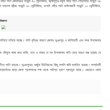
ীর পানি জোকারচর পয়েন্টে ৪১ সেন্টিমিটার, ব্রহ্মপুত্র-যমুনা নদীর পানি পোড়াবাড়ি পয়েন্টে ৩৮
ি নলচাপা ব্রীজ পয়েন্টে ৩০ সেন্টিমিটার, বংশাই নদীর পানি কাউলজানী পয়েন্টে ১০ সেন্টিমিটার,
বিজ্ঞাপন
পানিতে তলিয়ে যাচ্ছে। পানি বৃদ্ধির কারণে জেলার ভুঞাপুর ও কালিহাতী এবং সদর উপজেলার
নো মৌসুমে কাজ করে থাকি, তবে এ সময়ে যে সব উপজেলায় পানি বেড়ে ভাঙন শুরু হয়েছে সে
ে পানি বাড়ছে। ভূঞাপুরের অর্জুনা ইউনিয়নের কিছু ফসলি জমি প্লাবিত হয়েছে। পার্শ্ববর্তী
্যার্তদের জন্য জেলা প্রশাসনের পক্ষ থেকে পর্যাপ্ত ত্রাণ প্রস্তুত আছে। এছাড়াও জেলা