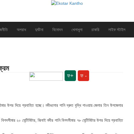
জনীতি
অপরাধ
দুর্ঘটনা
বিনোদন
খেলাধুলা
চাকরি
লাইফ স্টাইল
ক্রম
ফ+
ফ -
বিপৎসীমার উপর দিয়ে প্রবা‌হিত হচ্ছে। নদীগুলোর পানি দ্রুত বৃদ্ধি পাওয়ায় জেলার তিন উপজেলার
নি বিপদসীমার ২০ সেন্টিমিটার, ঝিনাই নদীর পানি বিপৎসীমার ৭৮ সেন্টিমিটার উপর দিয়ে প্রবাহিত