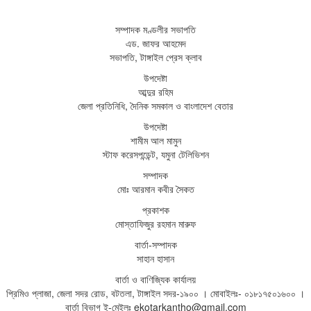
সম্পাদক মণ্ডলীর সভাপতি
এড. জাফর আহমেদ
সভাপতি, টাঙ্গাইল প্রেস ক্লাব
উপদেষ্টা
আব্দুর রহিম
জেলা প্রতিনিধি, দৈনিক সমকাল ও বাংলাদেশ বেতার
উপদেষ্টা
শামীম আল মামুন
স্টাফ করেসপন্ডেন্ট, যমুনা টেলিভিশন
সম্পাদক
মোঃ আরমান কবীর সৈকত
প্রকাশক
মোস্তাফিজুর রহমান মারুফ
বার্তা-সম্পাদক
সাহান হাসান
বার্তা ও বাণিজ্যিক কার্যালয়
প্রিমিও প্লাজা, জেলা সদর রোড, বটতলা, টাঙ্গাইল সদর-১৯০০ । মোবাইলঃ- ০১৮১৭৫০১৬০০ ।
বার্তা বিভাগ ই-মেইলঃ ekotarkantho@gmail.com