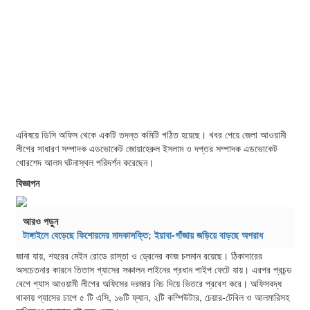
এবিষয়ে ডিসি অফিস থেকে একটি তদন্ত কমিটি গঠিত হয়েছে। খবর পেয়ে জেলা আওয়ামী
লীগের সাধারণ সম্পাদক এডভোকেট জোয়াহেরুল ইসলাম ও দপ্তর সম্পাদক এডভোকেট
খোরশেদ আলম ঘটনাস্থল পরিদর্শন করেছেন।
বিজ্ঞাপন
আরও পড়ুন
টাঙ্গাইলে বেড়েছে কিশোরদের মাদকাসক্তি; ইয়াবা-গাঁজায় জড়িয়ে বাড়ছে অপরাধ
জানা যায়, শহরের মেইন রোডে রাস্তা ও ড্রেনের কাজ চলমান রয়েছে। ঠিকাদারের
অসচেতনার কারনে তিতাস গ্যাসের সঞ্চালন লাইনের প্রধান পাইপ ফেটে যায়। এরপর প্রচন্ড
বেগে গ্যাস আওয়ামী লীগের অফিসের দরজার নিচ দিয়ে ভিতরে প্রবেশ করে। অফিসবদ্ধ
থাকায় গ্যাসের চাপে ৫ টি এসি, ১৬টি ফ্যান, ২টি কম্পিউটার, চেয়ার-টেবিল ও আলমারিসহ