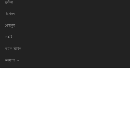
দুর্ঘটনা
বিনোদন
খেলাধুলা
চাকরি
লাইফ স্টাইল
অন্যান্য