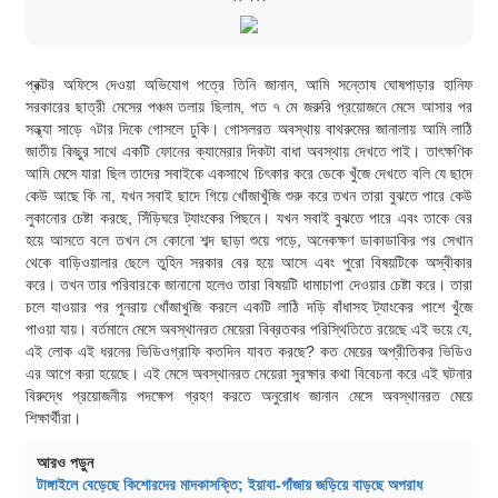
প্রক্টর অফিসে দেওয়া অভিযোগ পত্রে তিনি জানান, আমি সন্তোষ ঘোষপাড়ার হানিফ
সরকারের ছাত্রী মেসের পঞ্চম তলায় ছিলাম, গত ৭ মে জরুরি প্রয়োজনে মেসে আসার পর
সন্ধ্যা সাড়ে ৭টার দিকে গোসলে ঢুকি। গোসলরত অবস্থায় বাথরুমের জানালায় আমি লাঠি
জাতীয় কিছুর সাথে একটি ফোনের ক্যামেরার দিকটা বাধা অবস্থায় দেখতে পাই। তাৎক্ষণিক
আমি মেসে যারা ছিল তাদের সবাইকে একসাথে চিৎকার করে ডেকে খুঁজে দেখতে বলি যে ছাদে
কেউ আছে কি না, যখন সবাই ছাদে গিয়ে খোঁজাখুঁজি শুরু করে তখন তারা বুঝতে পারে কেউ
লুকানোর চেষ্টা করছে, সিঁড়িঘরে ট্যাংকের পিছনে। যখন সবাই বুঝতে পারে এবং তাকে বের
হয়ে আসতে বলে তখন সে কোনো শব্দ ছাড়া শুয়ে পড়ে, অনেকক্ষণ ডাকাডাকির পর সেখান
থেকে বাড়িওয়ালার ছেলে তুহিন সরকার বের হয়ে আসে এবং পুরো বিষয়টিকে অস্বীকার
করে। তখন তার পরিবারকে জানানো হলেও তারা বিষয়টি ধামাচাপা দেওয়ার চেষ্টা করে। তারা
চলে যাওয়ার পর পুনরায় খোঁজাখুজি করলে একটি লাঠি দড়ি বাঁধাসহ ট্যাংকের পাশে খুঁজে
পাওয়া যায়। বর্তমানে মেসে অবস্থানরত মেয়েরা বিব্রতকর পরিস্থিতিতে রয়েছে এই ভয়ে যে,
এই লোক এই ধরনের ভিডিওগ্রাফি কতদিন যাবত করছে? কত মেয়ের অপ্রীতিকর ভিডিও
এর আগে করা হয়েছে। এই মেসে অবস্থানরত মেয়েরা সুরক্ষার কথা বিবেচনা করে এই ঘটনার
বিরুদ্ধে প্রয়োজনীয় পদক্ষেপ গ্রহণ করতে অনুরোধ জানান মেসে অবস্থানরত মেয়ে
শিক্ষার্থীরা।
আরও পড়ুন
টাঙ্গাইলে বেড়েছে কিশোরদের মাদকাসক্তি; ইয়াবা-গাঁজায় জড়িয়ে বাড়ছে অপরাধ