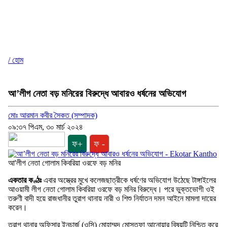
/ হোম
আ’লীগ নেতা বড় মনিরের বিরুদ্ধে আবারও ধর্ষনের অভিযোগ
মোঃ আরমান কবীর সৈকত (সম্পাদক)
০৯:৩৭ পিএম, ৩০ মার্চ ২০২৪
ফ+
ফ -
আ'লীগ নেতা গোলাম কিবরিয়া ওরফে বড় মনির
একতার কণ্ঠঃ
এবার অস্ত্রের মুখে কলেজছাত্রীকে ধর্ষণের অভিযোগ উঠেছে টাঙ্গাইলের
আওয়ামী লীগ নেতা গোলাম কিবরিয়া ওরফে বড় মনির বিরুদ্ধে। পরে ভুক্তভোগী ওই
তরুণী বাদী হয়ে রাজধানীর তুরাগ থানায় নারী ও শিশু নির্যাতন দমন আইনে মামলা দায়ের
করেন।
তুরাগ থানার অফিসার ইনচার্জ (ওসি) মোহাম্মদ মোস্তফা আনোয়ার বিষয়টি নিশ্চিত করে