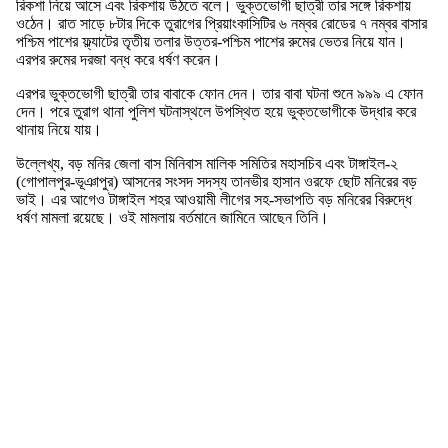
রিকশা নিয়ে আসে এবং রিকশায় উঠতে বলে। ভুক্তভোগী ছাত্রী তার সঙ্গে রিকশায়
ওঠেন। রাত সাড়ে ৮টার দিকে তুরাগের প্রিয়াংকাসিটির ৬ নম্বর রোডের ৭ নম্বর বাসার
পশ্চিম পাশের ফ্ল্যাটের তৃতীয় তলার উত্তর-পশ্চিম পাশের রুমের ভেতর নিয়ে যান।
এরপর রুমের দরজা বন্ধ করে ধর্ষণ করেন।
এরপর ভুক্তভোগী ছাত্রী তার বাবাকে ফোন দেন। তার বাবা ঘটনা শুনে ৯৯৯ এ ফোন
দেন। পরে তুরাগ থানা পুলিশ ঘটনাস্থলে উপস্থিত হয়ে ভুক্তভোগীকে উদ্ধার করে
থানায় নিয়ে যায়।
উল্লেখ্য, বড় মনির জেলা বাস মিনিবাস মালিক সমিতির মহাসচিব এবং টাঙ্গাইল-২
(গোপালপুর-ভূঞাপুর) আসনের সংসদ সদস্য তানভীর হাসান ওরফে ছোট মনিরের বড়
ভাই। এর আগেও টাঙ্গাইল শহর আওয়ামী লীগের সহ-সভাপতি বড় মনিরের বিরুদ্ধে
ধর্ষণ মামলা রয়েছে। ওই মামলায় বর্তমানে জামিনে আছেন তিনি।