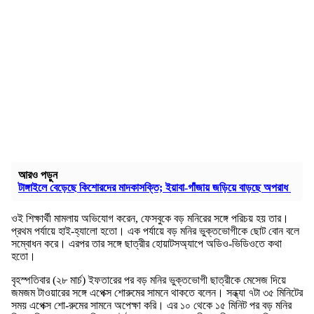
আরও পড়ুন
টাঙ্গাইলে বেড়েছে কিশোরদের মাদকাসক্তি; ইয়াবা-গাঁজায় জড়িয়ে বাড়ছে অপরাধ
ওই শিক্ষার্থী মামলায় অভিযোগ করেন, ফেসবুকে বড় মনিরের সঙ্গে পরিচয় হয় তার।
প্রথম পর্যায়ে হাই-হ্যালো হতো। এক পর্যায়ে বড় মনির ভুক্তভোগীকে ছোট বোন বলে
সম্বোধন করে। এরপর তার সঙ্গে ছাত্রীর হোয়াটসঅ্যাপে অডিও-ভিডিওতে কথা
হতো।
বৃহস্পতিবার (২৮ মার্চ) ইফতারের পর বড় মনির ভুক্তভোগী ছাত্রীকে মেসেজ দিয়ে
জমজম টাওয়ারের সঙ্গে এপেক্স শোরুমের সামনে থাকতে বলেন। সন্ধ্যা ৭টা ৩৫ মিনিটের
সময় এপেক্স শো-রুমের সামনে অপেক্ষা করি। এর ১০ থেকে ১৫ মিনিট পর বড় মনির