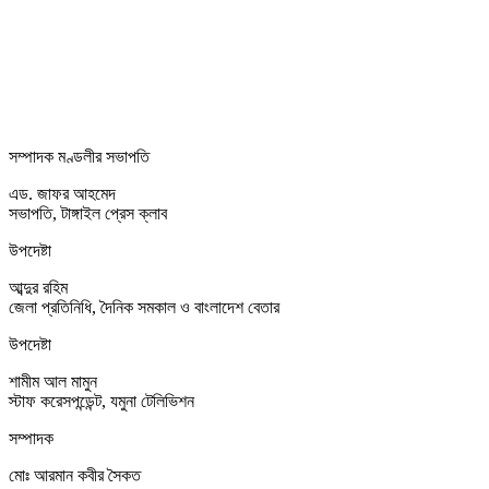
সম্পাদক মণ্ডলীর সভাপতি
এড. জাফর আহমেদ
সভাপতি, টাঙ্গাইল প্রেস ক্লাব
উপদেষ্টা
আব্দুর রহিম
জেলা প্রতিনিধি, দৈনিক সমকাল ও বাংলাদেশ বেতার
উপদেষ্টা
শামীম আল মামুন
স্টাফ করেসপন্ডেন্ট, যমুনা টেলিভিশন
সম্পাদক
মোঃ আরমান কবীর সৈকত