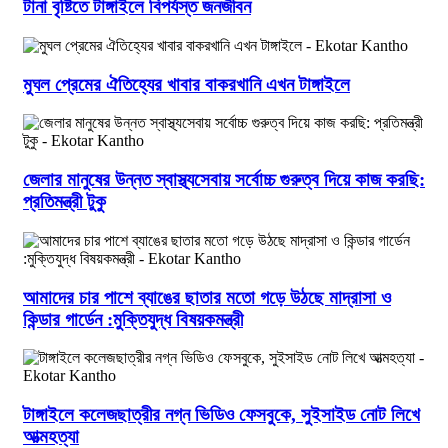
টানা বৃষ্টিতে টাঙ্গাইলে বিপর্যস্ত জনজীবন
মুঘল প্রেমের ঐতিহ্যের খাবার বাকরখানি এখন টাঙ্গাইলে
জেলার মানুষের উন্নত স্বাস্থ্যসেবায় সর্বোচ্চ গুরুত্ব দিয়ে কাজ করছি:
প্রতিমন্ত্রী টুকু
আমাদের চার পাশে ব্যাঙের ছাতার মতো গড়ে উঠছে মাদ্রাসা ও
কিন্ডার গার্ডেন :মুক্তিযুদ্ধ বিষয়কমন্ত্রী
টাঙ্গাইলে কলেজছাত্রীর নগ্ন ভিডিও ফেসবুকে, সুইসাইড নোট লিখে
আত্মহত্যা