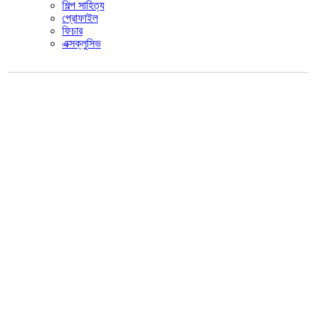
শিল্প সাহিত্য
প্রোফাইল
ফিচার
এক্সক্লুসিভ