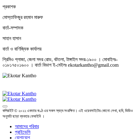
প্রকাশক
মোস্তাফিজুর রহমান মারুফ
বার্তা-সম্পাদক
সাহান হাসান
বার্তা ও বাণিজ্যিক কার্যালয়
প্রিমিও প্লাজা, জেলা সদর রোড, বটতলা, টাঙ্গাইল সদর-১৯০০ । মোবাইলঃ-
০১৮১৭৫০১৬০০ । বার্তা বিভাগ ই-মেইলঃ ekotarkantho@gmail.com
কপিরাইট © ২০২২ একতার কণ্ঠ এর সকল স্বত্ব সংরক্ষিত। এই ওয়েবসাইটের কোনো লেখা, ছবি, ভিডিও
অনুমতি ছাড়া ব্যবহার বেআইনি ।
আমাদের পরিবার
প্রাইভেসি
যোগাযোগ