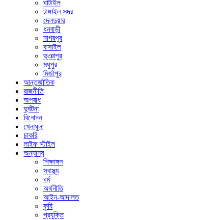
ঘাটাইল
টাঙ্গাইল সদর
দেলদুয়ার
ধনবাড়ী
নাগরপুর
বাসাইল
ভূঞাপুর
মধুপুর
মির্জাপুর
আন্তর্জাতিক
রাজনীতি
অপরাধ
দুর্ঘটনা
বিনোদন
খেলাধুলা
চাকরি
লাইফ স্টাইল
অন্যান্য
শিক্ষাঙ্গন
স্বাস্থ্য
ধর্ম
অর্থনীতি
আইন-আদালত
কৃষি
প্রযুক্তি