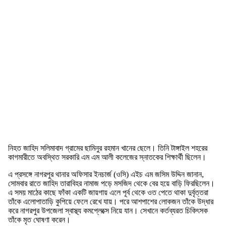
নিহত জাহিদ সলিমাবাদ গ্রামের ছামিনুর রহমান খানের ছেলে। তিনি টাঙ্গাইল শহরের
কাগমারীতে অবস্থিত সরকারি এম এম আলী কলেজের স্নাতকের শিক্ষার্থী ছিলেন।
এ প্রসঙ্গে নাগরপুর থানার অফিসার ইনচার্জ (ওসি) এইচ এম জসিম উদ্দিন জানান,
সোমবার রাতে জাহিদ তারাবিহর নামাজ পড়ে মসজিদ থেকে বের হয়ে বাড়ি ফিরছিলেন।
এ সময় মাঠের কাছে ফাঁকা একটি জায়গায় এলে পূর্ব থেকে ওত পেতে থাকা দুর্বৃত্তরা
তাঁকে এলোপাতাড়ি কুপিয়ে ফেলে রেখে যায়। পরে আশপাশের লোকজন তাঁকে উদ্ধার
করে নাগরপুর উপজেলা স্বাস্থ্য কমপ্লেক্সে নিয়ে যান। সেখানে কর্তব্যরত চিকিৎসক
তাঁকে মৃত ঘোষণা করেন।