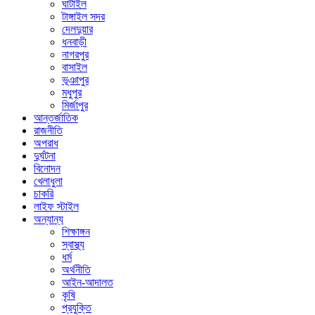
ঘাটাইল
টাঙ্গাইল সদর
দেলদুয়ার
ধনবাড়ী
নাগরপুর
বাসাইল
ভূঞাপুর
মধুপুর
মির্জাপুর
আন্তর্জাতিক
রাজনীতি
অপরাধ
দুর্ঘটনা
বিনোদন
খেলাধুলা
চাকরি
লাইফ স্টাইল
অন্যান্য
শিক্ষাঙ্গন
স্বাস্থ্য
ধর্ম
অর্থনীতি
আইন-আদালত
কৃষি
প্রযুক্তি