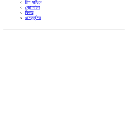
শিল্প সাহিত্য
প্রোফাইল
ফিচার
এক্সক্লুসিভ