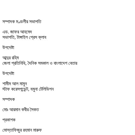
সম্পাদক মণ্ডলীর সভাপতি
এড. জাফর আহমেদ
সভাপতি, টাঙ্গাইল প্রেস ক্লাব
উপদেষ্টা
আব্দুর রহিম
জেলা প্রতিনিধি, দৈনিক সমকাল ও বাংলাদেশ বেতার
উপদেষ্টা
শামীম আল মামুন
স্টাফ করেসপন্ডেন্ট, যমুনা টেলিভিশন
সম্পাদক
মোঃ আরমান কবীর সৈকত
প্রকাশক
মোস্তাফিজুর রহমান মারুফ