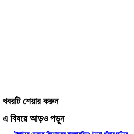
খবরটি শেয়ার করুন
এ বিষয়ে আড়ও পড়ুন
টাঙ্গাইলে বেড়েছে কিশোরদের মাদকাসক্তি; ইয়াবা-গাঁজায় জড়িয়ে