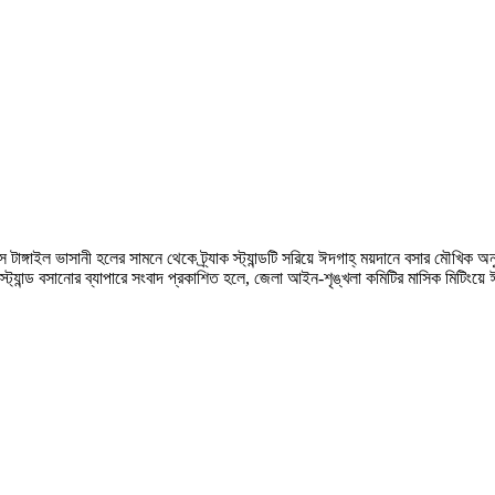
াঙ্গাইল ভাসানী হলের সামনে থেকে ট্র্যাক স্ট্যান্ডটি সরিয়ে ঈদগাহ্ ময়দানে বসার মৌখিক অনুমোদ
াক স্ট্যান্ড বসানোর ব্যাপারে সংবাদ প্রকাশিত হলে, জেলা আইন-শৃঙ্খলা কমিটির মাসিক মিটিংয়ে ঈ