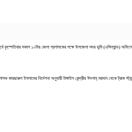
পূর্বে বৃহস্পতিবার সকাল ১০টায় জেলা প্রশাসকের পক্ষে উপজেলা সদর ভূমি (এসিল্যান্ড) অফিসের 
শাসক কায়ছারুল ইসলামের নির্দেশনা অনুযায়ী টাঙ্গাইল কেন্দ্রীয় ঈদগাহ্ ময়দান থেকে ট্রাক স্