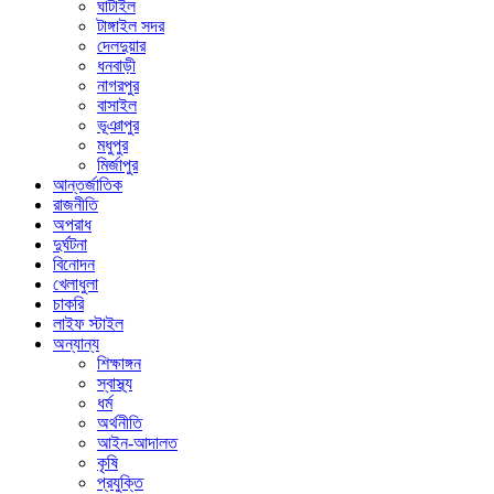
ঘাটাইল
টাঙ্গাইল সদর
দেলদুয়ার
ধনবাড়ী
নাগরপুর
বাসাইল
ভূঞাপুর
মধুপুর
মির্জাপুর
আন্তর্জাতিক
রাজনীতি
অপরাধ
দুর্ঘটনা
বিনোদন
খেলাধুলা
চাকরি
লাইফ স্টাইল
অন্যান্য
শিক্ষাঙ্গন
স্বাস্থ্য
ধর্ম
অর্থনীতি
আইন-আদালত
কৃষি
প্রযুক্তি