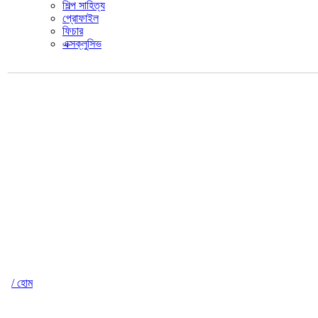
শিল্প সাহিত্য
প্রোফাইল
ফিচার
এক্সক্লুসিভ
/ হোম