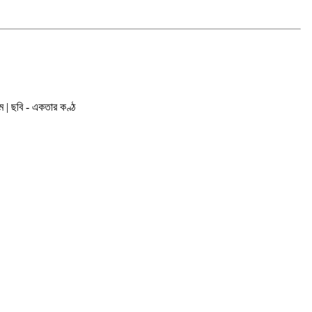
লাম | ছবি - একতার কণ্ঠ