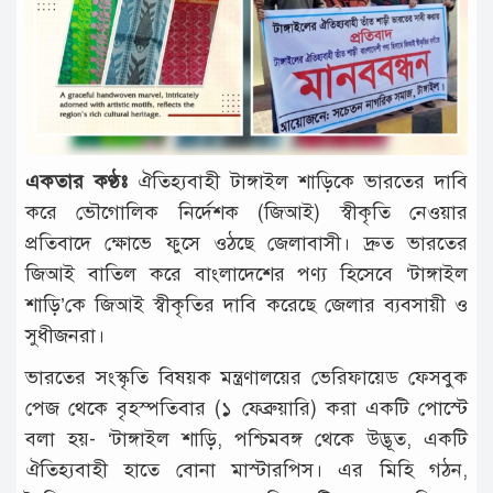
টাঙ্গাইল
আন্তর্জাতিক
রাজনীতি
অপরাধ
একতার কণ্ঠঃ
ঐতিহ্যবাহী টাঙ্গাইল শাড়িকে ভারতের দাবি
দুর্ঘটনা
করে ভৌগোলিক নির্দেশক (জিআই) স্বীকৃতি নেওয়ার
বিনোদন
প্রতিবাদে ক্ষোভে ফুসে ওঠছে জেলাবাসী। দ্রুত ভারতের
জিআই বাতিল করে বাংলাদেশের পণ্য হিসেবে ‘টাঙ্গাইল
খেলাধুলা
শাড়ি’কে জিআই স্বীকৃতির দাবি করেছে জেলার ব্যবসায়ী ও
চাকরি
সুধীজনরা।
লাইফ
ভারতের সংস্কৃতি বিষয়ক মন্ত্রণালয়ের ভেরিফায়েড ফেসবুক
স্টাইল
পেজ থেকে বৃহস্পতিবার (১ ফেব্রুয়ারি) করা একটি পোস্টে
বলা হয়- ‘টাঙ্গাইল শাড়ি, পশ্চিমবঙ্গ থেকে উদ্ভূত, একটি
অন্যান্য
ঐতিহ্যবাহী হাতে বোনা মাস্টারপিস। এর মিহি গঠন,