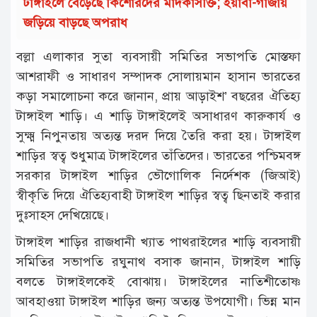
টাঙ্গাইলে বেড়েছে কিশোরদের মাদকাসক্তি; ইয়াবা-গাঁজায়
জড়িয়ে বাড়ছে অপরাধ
বল্লা এলাকার সুতা ব্যবসায়ী সমিতির সভাপতি মোস্তফা
আশরাফী ও সাধারণ সম্পাদক সোলায়মান হাসান ভারতের
কড়া সমালোচনা করে জানান, প্রায় আড়াইশ’ বছরের ঐতিহ্য
টাঙ্গাইল শাড়ি। এ শাড়ি টাঙ্গাইলেই অসাধারণ কারুকার্য ও
সুক্ষ্ম নিপুনতায় অত্যন্ত দরদ দিয়ে তৈরি করা হয়। টাঙ্গাইল
শাড়ির স্বত্ব শুধুমাত্র টাঙ্গাইলের তাঁতিদের। ভারতের পশ্চিমবঙ্গ
সরকার টাঙ্গাইল শাড়ির ভৌগোলিক নির্দেশক (জিআই)
স্বীকৃতি দিয়ে ঐতিহ্যবাহী টাঙ্গাইল শাড়ির স্বত্ব ছিনতাই করার
দুঃসাহস দেখিয়েছে।
টাঙ্গাইল শাড়ির রাজধানী খ্যাত পাথরাইলের শাড়ি ব্যবসায়ী
সমিতির সভাপতি রঘুনাথ বসাক জানান, টাঙ্গাইল শাড়ি
বলতে টাঙ্গাইলকেই বোঝায়। টাঙ্গাইলের নাতিশীতোষ্ণ
আবহাওয়া টাঙ্গাইল শাড়ির জন্য অত্যন্ত উপযোগী। ভিন্ন মান