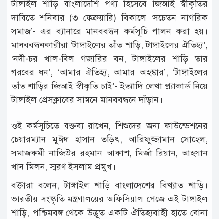
টাঙ্গাইল শাড়ি বাংলাদেশি পণ্য হিসেবে জিআই স্বীকৃতির
দাবিতে শনিবার (৩ ফেব্রুয়ারি) বিকালে ‘সচেতন নাগরিক
সমাজ’- এর ব্যানারে মানববন্ধন কর্মসূচি পালন করা হয়।
মানববন্ধনকারীরা ‘টাঙ্গাইলের তাঁত শাড়ি, টাঙ্গাইলের ঐতিহ্য’,
‘নদী-চর খাল-বিল গজারির বন, টাঙ্গাইলের শাড়ি তার
গরবের ধন’, ‘আমার ঐতিহ্য, আমার অহঙ্কার’, ‘টাঙ্গাইলের
তাঁত শাড়ির জিআই স্বীকৃতি চাই’- ইত্যাদি লেখা প্ল্যাকার্ড নিয়ে
টাঙ্গাইল প্রেসক্লাবের সামনে মানববন্ধনে দাঁড়ান।
ওই কর্মসূচিতে বক্তব্য রাখেন, শিশুদের জন্য ফাউন্ডেশনের
চেয়ারম্যান মুঈদ হাসান তড়িৎ, আরিফুজ্জামান সোহেল,
সমাজকর্মী নাজিউর রহমান আকাশ, মির্জা রিয়ান, আহসান
খান মিলন, স্মরণ ইসলাম প্রমুখ।
বক্তারা বলেন, টাঙ্গাইল শাড়ি বাংলাদেশের বিখ্যাত শাড়ি।
ভারতীয় সংস্কৃতি মন্ত্রণালয়ের অফিসিয়াল পেজে এই টাঙ্গাইল
শাড়ি, পশ্চিমবঙ্গ থেকে উদ্ভূত একটি ঐতিহ্যবাহী হাতে বোনা