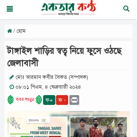
/ হোম
রবিবার,
০৯
অগাস্ট
টাঙ্গাইল শাড়ির স্বত্ব নিয়ে ফুসে ওঠছে
২০২৬
২৪
জেলাবাসী
শ্রাবণ
১৪৩৩
বঙ্গাব্দ
মোঃ আরমান কবীর সৈকত (সম্পাদক)
০৮:০১ পিএম, ৪ ফেব্রুয়ারী ২০২৪
মূলপাতা
Print
ফ+
ফ -
জাতীয়
দেশের
খবর
আমাদের