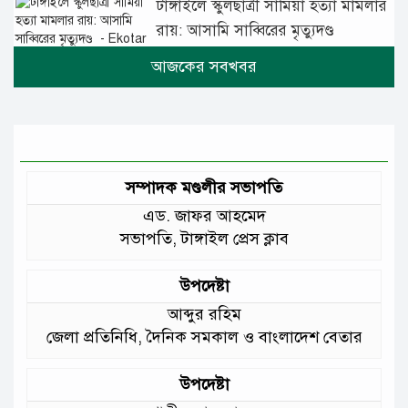
টাঙ্গাইলে স্কুলছাত্রী সামিয়া হত্যা মামলার
রায়: আসামি সাব্বিরের মৃত্যুদণ্ড
টানা বৃষ্টিতে টাঙ্গাইলে বিপর্যস্ত জনজীবন
মুঘল প্রেমের ঐতিহ্যের খাবার বাকরখানি
এখন টাঙ্গাইলে
সম্পাদক মণ্ডলীর সভাপতি
এড. জাফর আহমেদ
জেলার মানুষের উন্নত স্বাস্থ্যসেবায় সর্বোচ্চ
সভাপতি, টাঙ্গাইল প্রেস ক্লাব
গুরুত্ব দিয়ে কাজ করছি: প্রতিমন্ত্রী টুকু
উপদেষ্টা
আমাদের চার পাশে ব্যাঙের ছাতার মতো
আব্দুর রহিম
গড়ে উঠছে মাদ্রাসা ও কিন্ডার গার্ডেন
জেলা প্রতিনিধি, দৈনিক সমকাল ও বাংলাদেশ বেতার
:মুক্তিযুদ্ধ বিষয়কমন্ত্রী
উপদেষ্টা