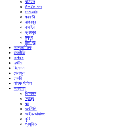
ঘাটাইল
টাঙ্গাইল সদর
দেলদুয়ার
ধনবাড়ী
নাগরপুর
বাসাইল
ভূঞাপুর
মধুপুর
মির্জাপুর
আন্তর্জাতিক
রাজনীতি
অপরাধ
দুর্ঘটনা
বিনোদন
খেলাধুলা
চাকরি
লাইফ স্টাইল
অন্যান্য
শিক্ষাঙ্গন
স্বাস্থ্য
ধর্ম
অর্থনীতি
আইন-আদালত
কৃষি
প্রযুক্তি