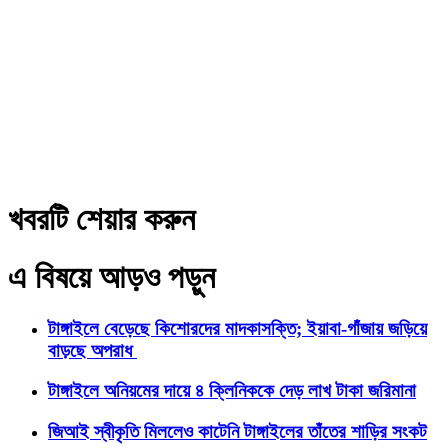
খবরটি শেয়ার করুন
এ বিষয়ে আড়ও পড়ুন
টাঙ্গাইলে বেড়েছে কিশোরদের মাদকাসক্তি; ইয়াবা-গাঁজায় জড়িয়ে
বাড়ছে অপরাধ
টাঙ্গাইলে অনিয়মের দায়ে ৪ ক্লিনিককে দেড় লাখ টাকা জরিমানা
জিআই স্বীকৃতি মিললেও কাটেনি টাঙ্গাইলের তাঁতের শাড়ির সংকট