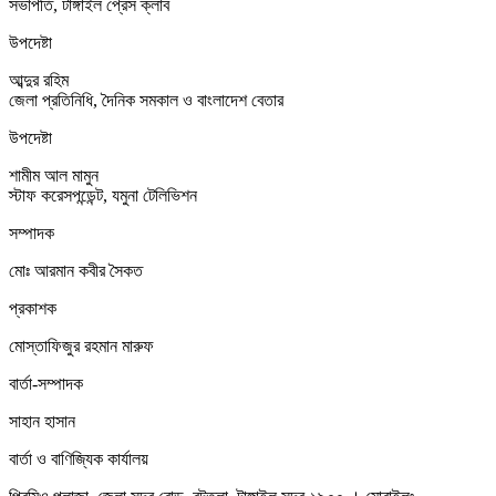
সভাপতি, টাঙ্গাইল প্রেস ক্লাব
উপদেষ্টা
আব্দুর রহিম
জেলা প্রতিনিধি, দৈনিক সমকাল ও বাংলাদেশ বেতার
উপদেষ্টা
শামীম আল মামুন
স্টাফ করেসপন্ডেন্ট, যমুনা টেলিভিশন
সম্পাদক
মোঃ আরমান কবীর সৈকত
প্রকাশক
মোস্তাফিজুর রহমান মারুফ
বার্তা-সম্পাদক
সাহান হাসান
বার্তা ও বাণিজ্যিক কার্যালয়