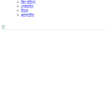
শিল্প সাহিত্য
প্রোফাইল
ফিচার
এক্সক্লুসিভ