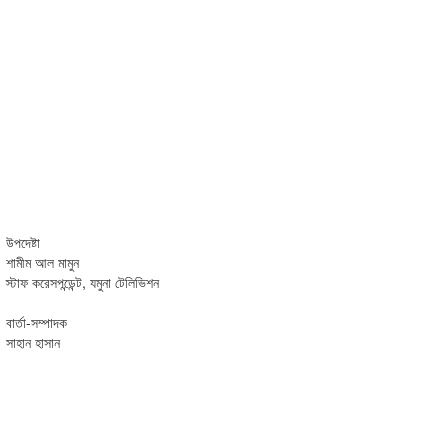
উপদেষ্টা
শামীম আল মামুন
স্টাফ করেসপন্ডেন্ট, যমুনা টেলিভিশন
বার্তা-সম্পাদক
সাহান হাসান