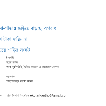
াবা-গাঁজায় জড়িয়ে বাড়ছে অপরাধ
খ টাকা জরিমানা
ঁতের শাড়ির সংকট
উপদেষ্টা
আব্দুর রহিম
জেলা প্রতিনিধি, দৈনিক সমকাল ও বাংলাদেশ বেতার
প্রকাশক
মোস্তাফিজুর রহমান মারুফ
৫০১৬০০ । বার্তা বিভাগ ই-মেইলঃ ekotarkantho@gmail.com