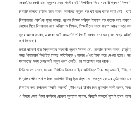
সরেজমিনে দেখা যায়, স্কুলের নবম শ্রেনীর দুই শিক্ষার্থীকে দিয়ে সহকারী প্রধান শিক্ষক
বিষয়টি জানতে চাইলে তিনি বলেন, আমাদের স্কুলে গত দুই বছর যাবত আয়া নেই। তাই শ
বিদ্যালয়ের একাধিক সুত্র জানায়, প্রধান শিক্ষক শরিফুল ইসলাম গত কয়েক বছর যাবত 
হোসেন মিলে বিদ্যালয়ে নানা অনিয়ম ও শিক্ষক, শিক্ষার্থীদের সাথে খারাপ আচরণ করে 
সুত্র আরও জানায়, এবারের মোট এসএসসি পরিক্ষার্থী সংখ্যা ১০৫জন। এর মধ্যে অনিয়মিত 
জমা দিয়েছে।
মগড়া বালিকা উচ্চ বিদ্যালয়ের সহকারী প্রধান শিক্ষক মো. মেনহাজ উদ্দিন বলেন, ছাত্র
সময় শিক্ষাবোর্ড নির্ধারিত টাকার অতিরিক্ত ২ হাজার ৫’শত টাকা করে নেওয়া হচ্ছে। স
ফলাফলের জন্য বেসরকারি স্কুল গুলো কোচিং এর আয়োজন করে থাকে।
তিনি আরও বলেন, সরকার নির্ধারিত টাকার বাহিরে অতিরিক্ত টাকা শুধু আমরাই নিচ্ছি ন
বিদ্যালয় পরিচালনা পর্ষদের সভাপতি বীরমুক্তিযোদ্ধা মো. ফজলুল হক এর মুঠোফোনে এ
টাঙ্গাইল সদর উপজেলা নির্বাহী কর্মকর্তা (ইউএনও) হাসান-বিন-মুহাম্মাদ আলী বলেন, বিষ
এ বিষয়ে জেলা শিক্ষা কর্মকর্তা রেবেকা সুলতানা জানান, বিষয়টি সম্পর্কে সুস্পষ্ট তথ্য প