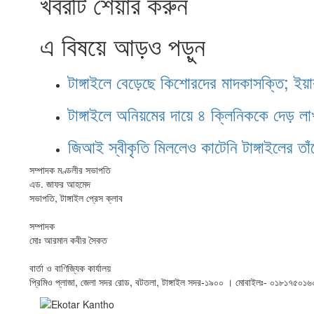
খবরটি শেয়ার করুন
এ বিষয়ে আড়ও পড়ুন
টাঙ্গাইলে বেড়েছে কিশোরদের মাদকাসক্তি; ইয়
টাঙ্গাইলে অনিয়মের দায়ে ৪ ক্লিনিককে দেড় লা
জিআই স্বীকৃতি মিললেও কাটেনি টাঙ্গাইলের তা
সম্পাদক মণ্ডলীর সভাপতি
এড. জাফর আহমেদ
সভাপতি, টাঙ্গাইল প্রেস ক্লাব
সম্পাদক
মোঃ আরমান কবীর সৈকত
বার্তা ও বাণিজ্যিক কার্যালয়
প্রিমিও প্লাজা, জেলা সদর রোড, বটতলা, টাঙ্গাইল সদর-১৯০০ । মোবাইলঃ- ০১৮১৭