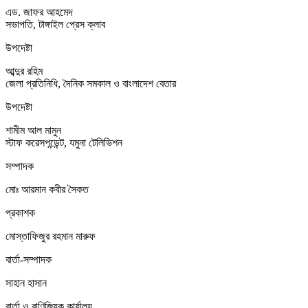
এড. জাফর আহমেদ
সভাপতি, টাঙ্গাইল প্রেস ক্লাব
উপদেষ্টা
আব্দুর রহিম
জেলা প্রতিনিধি, দৈনিক সমকাল ও বাংলাদেশ বেতার
উপদেষ্টা
শামীম আল মামুন
স্টাফ করেসপন্ডেন্ট, যমুনা টেলিভিশন
সম্পাদক
মোঃ আরমান কবীর সৈকত
প্রকাশক
মোস্তাফিজুর রহমান মারুফ
বার্তা-সম্পাদক
সাহান হাসান
বার্তা ও বাণিজ্যিক কার্যালয়