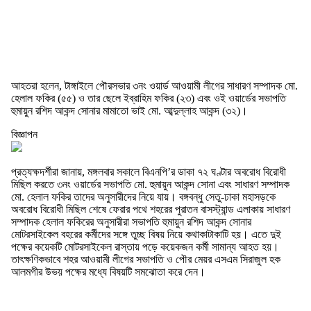
আহতরা হলেন, টাঙ্গাইলে পৌরসভার ৩নং ওয়ার্ড আওয়ামী লীগের সাধারণ সম্পাদক মো.
হেলাল ফকির (৫৫) ও তার ছেলে ইব্রাহিম ফকির (২৩) এবং ওই ওয়ার্ডের সভাপতি
হুমায়ুন রশিদ আকন্দ সোনার মামাতো ভাই মো. আব্দুল্লাহ আকন্দ (৩২)।
বিজ্ঞাপন
প্রত্যক্ষদর্শীরা জানায়, মঙ্গলবার সকালে বিএনপি’র ডাকা ৭২ ঘণ্টার অবরোধ বিরোধী
মিছিল করতে ৩নং ওয়ার্ডের সভাপতি মো. হুমায়ুন আকন্দ সোনা এবং সাধারণ সম্পাদক
মো. হেলাল ফকির তাদের অনুসারীদের নিয়ে যায়। বঙ্গবন্ধু সেতু-ঢাকা মহাসড়কে
অবরোধ বিরোধী মিছিল শেষে ফেরার পথে শহরের পুরাতন বাসস্ট্যান্ড এলাকায় সাধারণ
সম্পাদক হেলাল ফকিরের অনুসারীরা সভাপতি হুমায়ুন রশিদ আকন্দ সোনার
মোটরসাইকেল বহরের কর্মীদের সঙ্গে তুচ্ছ বিষয় নিয়ে কথাকাটাকাটি হয়। এতে দুই
পক্ষের কয়েকটি মোটরসাইকেল রাস্তায় পড়ে কয়েকজন কর্মী সামান্য আহত হয়।
তাৎক্ষণিকভাবে শহর আওয়ামী লীগের সভাপতি ও পৌর মেয়র এসএম সিরাজুল হক
আলমগীর উভয় পক্ষের মধ্যে বিষয়টি সমঝোতা করে দেন।