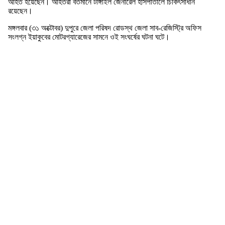
আহত হয়েছেন। আহতরা বর্তমানে টাঙ্গাইল জেনারেল হাসপাতালে চিকিৎসাধীন
রয়েছেন।
মঙ্গলবার (৩১ অক্টোবর) দুপুরে জেলা পরিষদ রোডস্থ জেলা সাব-রেজিস্ট্রি অফিস
সংলগ্ন ইয়াকুবের মোটরগ্যারেজের সামনে ওই সংঘর্ষের ঘটনা ঘটে।