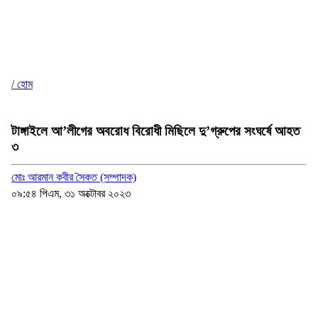
/ হোম
টাঙ্গাইলে আ’লীগের অবরোধ বিরোধী মিছিলে দু’গ্রুপের সংঘর্ষে আহত
৩
মোঃ আরমান কবীর সৈকত (সম্পাদক)
০৯:৫৪ পিএম, ৩১ অক্টোবর ২০২৩