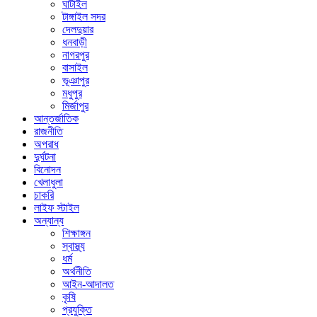
ঘাটাইল
টাঙ্গাইল সদর
দেলদুয়ার
ধনবাড়ী
নাগরপুর
বাসাইল
ভূঞাপুর
মধুপুর
মির্জাপুর
আন্তর্জাতিক
রাজনীতি
অপরাধ
দুর্ঘটনা
বিনোদন
খেলাধুলা
চাকরি
লাইফ স্টাইল
অন্যান্য
শিক্ষাঙ্গন
স্বাস্থ্য
ধর্ম
অর্থনীতি
আইন-আদালত
কৃষি
প্রযুক্তি