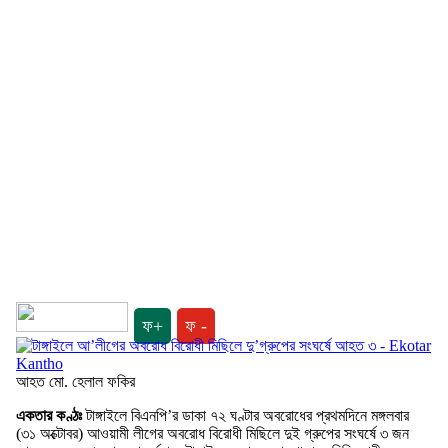
ফ+
ফ -
আহত মো. হেলাল ফকির
একতার কণ্ঠঃ
টাঙ্গাইলে বিএনপি’র ডাকা ৭২ ঘণ্টার অবরোধের প্রথমদিনে মঙ্গলবার
(৩১ অক্টোবর) আওয়ামী লীগের অবরোধ বিরোধী মিছিলে দুই গ্রুপের সংঘর্ষে ৩ জন