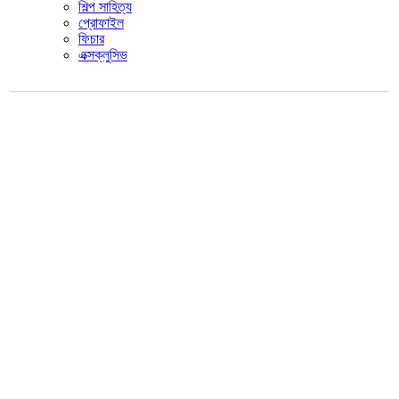
শিল্প সাহিত্য
প্রোফাইল
ফিচার
এক্সক্লুসিভ