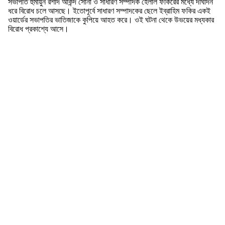
সভাপতি হুমায়ুন রশীদ আকন্দ সোনা ও সাধারণ সম্পাদক হেলাল ফকিরের মধ্যে দীর্ঘদিন
ধরে বিরোধ চলে আসছে। ইতোপূর্বে সাধারণ সম্পাদকের ছেলে ইব্রাহিম ফকির একই
ওয়ার্ডের সভাপতির ভাতিজাকে কুপিয়ে আহত করে। ওই ঘটনা থেকে উভয়ের মধ্যকার
বিরোধ প্রকাশ্যে আসে।