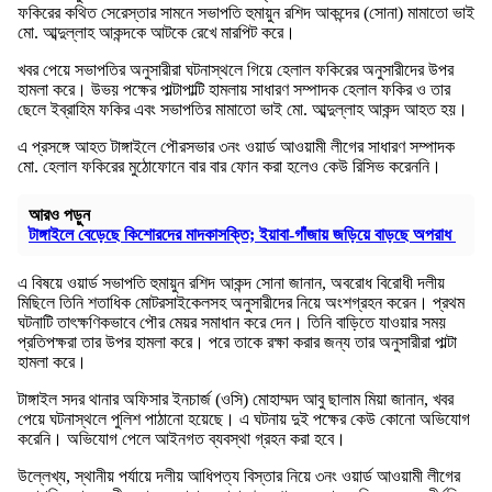
ফকিরের কথিত সেরেস্তার সামনে সভাপতি হুমায়ুন রশিদ আকন্দের (সোনা) মামাতো ভাই
মো. আব্দুল্লাহ আকন্দকে আটকে রেখে মারপিট করে।
খবর পেয়ে সভাপতির অনুসারীরা ঘটনাস্থলে গিয়ে হেলাল ফকিরের অনুসারীদের উপর
হামলা করে। উভয় পক্ষের পাল্টাপাল্টি হামলায় সাধারণ সম্পাদক হেলাল ফকির ও তার
ছেলে ইব্রাহিম ফকির এবং সভাপতির মামাতো ভাই মো. আব্দুল্লাহ আকন্দ আহত হয়।
এ প্রসঙ্গে আহত টাঙ্গাইলে পৌরসভার ৩নং ওয়ার্ড আওয়ামী লীগের সাধারণ সম্পাদক
মো. হেলাল ফকিরের মুঠোফোনে বার বার ফোন করা হলেও কেউ রিসিভ করেননি।
আরও পড়ুন
টাঙ্গাইলে বেড়েছে কিশোরদের মাদকাসক্তি; ইয়াবা-গাঁজায় জড়িয়ে বাড়ছে অপরাধ
এ বিষয়ে ওয়ার্ড সভাপতি হুমায়ুন রশিদ আকন্দ সোনা জানান, অবরোধ বিরোধী দলীয়
মিছিলে তিনি শতাধিক মোটরসাইকেলসহ অনুসারীদের নিয়ে অংশগ্রহন করেন। প্রথম
ঘটনাটি তাৎক্ষণিকভাবে পৌর মেয়র সমাধান করে দেন। তিনি বাড়িতে যাওয়ার সময়
প্রতিপক্ষরা তার উপর হামলা করে। পরে তাকে রক্ষা করার জন্য তার অনুসারীরা পাল্টা
হামলা করে।
টাঙ্গাইল সদর থানার অফিসার ইনচার্জ (ওসি) মোহাম্মদ আবু ছালাম মিয়া জানান, খবর
পেয়ে ঘটনাস্থলে পুলিশ পাঠানো হয়েছে। এ ঘটনায় দুই পক্ষের কেউ কোনো অভিযোগ
করেনি। অভিযোগ পেলে আইনগত ব্যবস্থা গ্রহন করা হবে।
উল্লেখ্য, স্থানীয় পর্যায়ে দলীয় আধিপত্য বিস্তার নিয়ে ৩নং ওয়ার্ড আওয়ামী লীগের