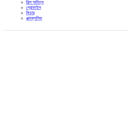
শিল্প সাহিত্য
প্রোফাইল
ফিচার
এক্সক্লুসিভ