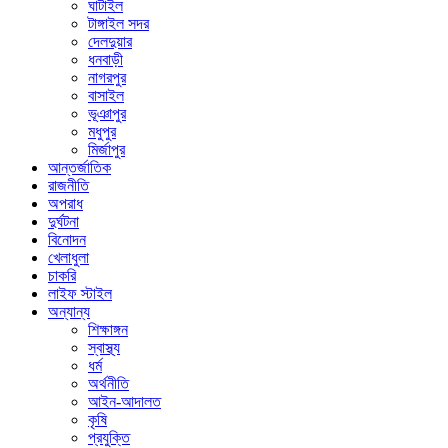
ঘাটাইল
টাঙ্গাইল সদর
দেলদুয়ার
ধনবাড়ী
নাগরপুর
বাসাইল
ভূঞাপুর
মধুপুর
মির্জাপুর
আন্তর্জাতিক
রাজনীতি
অপরাধ
দুর্ঘটনা
বিনোদন
খেলাধুলা
চাকরি
লাইফ স্টাইল
অন্যান্য
শিক্ষাঙ্গন
স্বাস্থ্য
ধর্ম
অর্থনীতি
আইন-আদালত
কৃষি
প্রযুক্তি