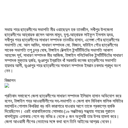
সভায় শহর ছাত্রলীগের সভাপতি মীর ওয়াছেদুল হক তানজীল, সখীপুর উপজেলা
ছাত্রলীগের আহ্বায়ক রাসেল আলম মামুন, যুগ্ম-আহ্বায়ক সাইফুল ইসলাম হৃদয়,
সখীপুর শহর ছাত্রলীগের সাধারণ সম্পাদক তানভীর হাসান, এলেঙ্গা পৌর ছাত্রলীগের
সভাপতি মো. আল আমিন, সাধারণ সম্পাদক মো. মিজান, ঘাটাইল পৌর ছাত্রলীগের
সাবেক সভাপতি তপু চন্দ্র ঘোষ, টাঙ্গাইল টেক্সাইল ইন্সটিটিউটের সভাপতি আকাশ
আহমেদ সূর্য, সাধারণ সম্পাদক মীর আজিজ, টাঙ্গাইল পলিটেকনিক ইন্সটিটিউটের সাধারণ
সম্পাদক মুক্তার দুর্জয়, ভূঞাপুর ইব্রাহিম খাঁ সরকারি কলেজ ছাত্রলীগের সভাপতি
হায়দার আলী, ভূঞাপুর শহর ছাত্রলীগের সাধারণ সম্পাদক ইমরান চকদার প্রমুখ অংশ
নেন।
বিজ্ঞাপন
প্রতিবাদ সমাবেশে জেলা ছাত্রলীগের সাধারণ সম্পাদক ইলিয়াস হাসান অভিযোগ করে
বলেন, টাঙ্গাইল শহর আওয়ামীলীগের সহ-সভাপতি ও জেলা বাস মিনিবাস মালিক সমিতির
মহাসচিব গোলাম কিবরিয়া বড় মনি কারাগারে যাওয়ার আগে তাকে প্রকাশ্যে হুমকি
দিয়েছিলেন। এরই ধারাবাহিকতায় সোমবার (১৬ অক্টোবর) সন্ধ্যায় শহরের পুরাতন
বাসস্ট্যান্ড এলাকায় গেলে বড় মনির ৪ থেকে ৫ জন অনুসারী তার উপর হামলা করে।
জেলা আওয়ামী লীগের নেতাদের সঙ্গে কথা বলে তিনি আইনের আশ্রয় নেবেন।