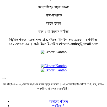
মোস্তাফিজুর রহমান মারুফ
বার্তা-সম্পাদক
সাহান হাসান
বার্তা ও বাণিজ্যিক কার্যালয়
প্রিমিও প্লাজা, জেলা সদর রোড, বটতলা, টাঙ্গাইল সদর-১৯০০ । মোবাইলঃ-
০১৮১৭৫০১৬০০ । বার্তা বিভাগ ই-মেইলঃ ekotarkantho@gmail.com
কপিরাইট © ২০২২ একতার কণ্ঠ এর সকল স্বত্ব সংরক্ষিত। এই ওয়েবসাইটের কোনো লেখা, ছবি, ভিডিও
অনুমতি ছাড়া ব্যবহার বেআইনি ।
আমাদের পরিবার
প্রাইভেসি