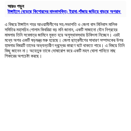
আরও পড়ুন
টাঙ্গাইলে বেড়েছে কিশোরদের মাদকাসক্তি; ইয়াবা-গাঁজায় জড়িয়ে বাড়ছে অপরাধ
এ বিষয়ে টাঙ্গাইল শহর আওয়ামীলীগের সহ-সভাপতি ও জেলা বাস মিনিবাস মালিক
সমিতির মহাসচিব গোলাম কিবরিয়া বড় মনি জানান, একটি সাজানো যৌন নিগ্রহের
মামলায় তিনি সবেমাত্র জামিনে মুক্ত হয়ে অসুস্থাবস্থায় চিকিৎসা নিচ্ছেন। এরই
মধ্যে অপর একটি ষড়যন্ত্র শুরু হয়েছে। জেলা ছাত্রলীগের সাধারণ সম্পাদকের উপর
হামলার বিষয়টি তাদের অভ্যন্তরীণ দ্বন্দ্বের কারণে ঘটে থাকতে পারে। এ বিষয়ে তিনি
কিছু জানেন না। অহেতুক তাকে দোষারোপ করে একটি মহল ঘোলা পানিতে মাছ
শিকারের অপচেষ্টা করছে।