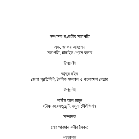
সম্পাদক মণ্ডলীর সভাপতি
এড. জাফর আহমেদ
সভাপতি, টাঙ্গাইল প্রেস ক্লাব
উপদেষ্টা
আব্দুর রহিম
জেলা প্রতিনিধি, দৈনিক সমকাল ও বাংলাদেশ বেতার
উপদেষ্টা
শামীম আল মামুন
স্টাফ করেসপন্ডেন্ট, যমুনা টেলিভিশন
সম্পাদক
মোঃ আরমান কবীর সৈকত
প্রকাশক