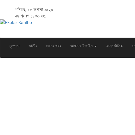
শনিবার, ০৮ অগাস্ট ২০২৬
২৪ শ্রাবণ ১৪৩৩ বঙ্গাব্দ
মূলপাতা
জাতীয়
দেশের খবর
আমাদের টাঙ্গাইল
আন্তর্জাতিক
রা