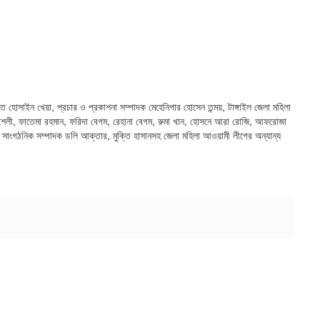
 হোসাইন খেয়া, প্রচার ও প্রকাশনা সম্পাদক মেহেনিগার হোসেন তন্ময়, টাঙ্গাইল জেলা মহিলা
 শেলী, ফাতেমা রহমান, ফরিদা বেগম, রেহানা বেগম, রুমা খান, হোসনে আরা রোজি, আফরোজা
তি, সাংগঠনিক সম্পাদক ডলি আক্তার, মুক্তি হাসানসহ জেলা মহিলা আওয়ামী লীগের অন্যান্য