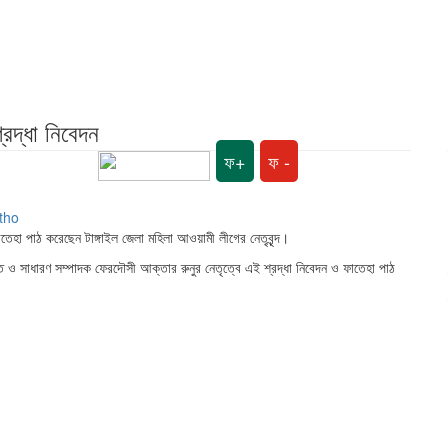
্রদ্ধা নিবেদন
ফ+
ফ -
াতেহা পাঠ করেছেন টাঙ্গাইল জেলা মহিলা আওয়ামী লীগের নেতৃবৃন্দ।
িত ও সাধারণ সম্পাদক ফেরদৌসী আক্তার রুনুর নেতৃত্বে এই শ্রদ্ধা নিবেদন ও ফাতেহা পাঠ