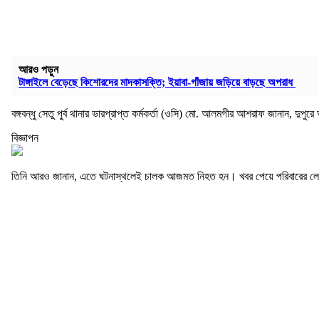
আরও পড়ুন
টাঙ্গাইলে বেড়েছে কিশোরদের মাদকাসক্তি; ইয়াবা-গাঁজায় জড়িয়ে বাড়ছে অপরাধ
বঙ্গবন্ধু সেতু পুর্ব থানার ভারপ্রাপ্ত কর্মকর্তা (ওসি) মো. আলমগীর আশরাফ জানান, দ
বিজ্ঞাপন
তিনি আরও জানান, এতে ঘটনাস্থলেই চালক আজমত নিহত হন। খবর পেয়ে পরিবারের লো