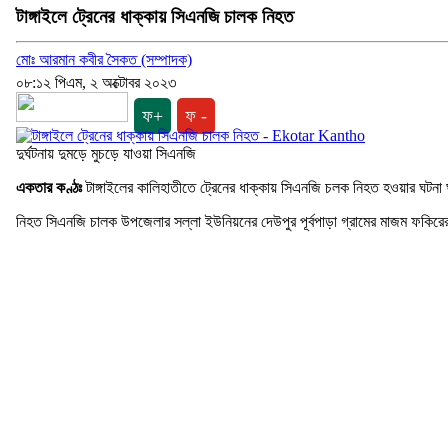
টাঙ্গাইলে ট্রেনের ধাক্কায় সিএনজি চালক নিহত
মোঃ আরমান কবীর সৈকত (সম্পাদক)
০৮:১২ পিএম, ২ অক্টোবর ২০২৩
ফ+
ফ -
দুর্ঘটনায় দুমড়ে মুচড়ে যাওয়া সিএনজি
একতার কণ্ঠঃ
টাঙ্গাইলের কালিহাতীতে ট্রেনের ধাক্কায় সিএনজি চলক নিহত হওয়ার ঘটনা
নিহত সিএনজি চালক উপজেলার সল্লা ইউনিয়নের দেউপুর পূর্বপাড়া গ্রামের মাজম ফক