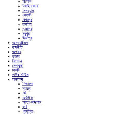
ঘাটাইল
টাঙ্গাইল সদর
দেলদুয়ার
ধনবাড়ী
নাগরপুর
বাসাইল
ভূঞাপুর
মধুপুর
মির্জাপুর
আন্তর্জাতিক
রাজনীতি
অপরাধ
দুর্ঘটনা
বিনোদন
খেলাধুলা
চাকরি
লাইফ স্টাইল
অন্যান্য
শিক্ষাঙ্গন
স্বাস্থ্য
ধর্ম
অর্থনীতি
আইন-আদালত
কৃষি
প্রযুক্তি