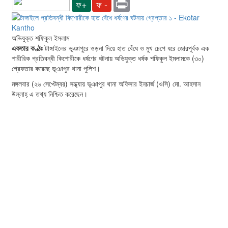
Print
ফ+
ফ -
অভিযুক্ত শফিকুল ইসলাম
একতার কণ্ঠঃ
টাঙ্গাইলের ভূঞাপুরে ওড়না দিয়ে হাত বেঁধে ও মুখ চেপে ধরে জোরপূর্বক এক
শারীরিক প্রতিবন্ধী কিশোরীকে ধর্ষণের ঘটনায় অভিযুক্ত ধর্ষক শফিকুল ইমলামকে (৩০)
গ্রেফতার করেছে ভূঞাপুর থানা পুলিশ।
মঙ্গলবার (২৬ সেপ্টেম্বর) সন্ধ্যায় ভূঞাপুর থানা অফিসার ইনচার্জ (ওসি) মো. আহসান
উল্লাহ্ এ তথ্য নিশ্চিত করেছেন।