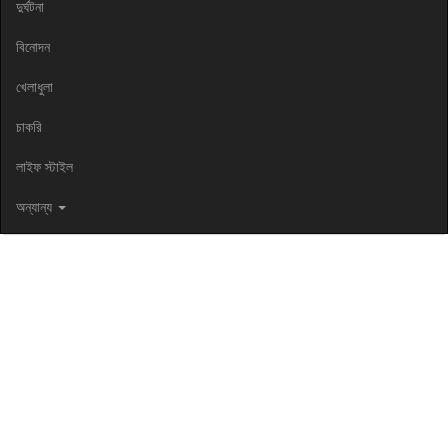
দুর্ঘটনা
বিনোদন
খেলাধুলা
চাকরি
লাইফ স্টাইল
অন্যান্য