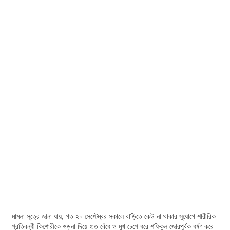
মামলা সূত্রে জানা যায়, গত ২০ সেপ্টেম্বর সকালে বাড়িতে কেউ না থাকার সুযোগে শারীরিক
প্রতিবন্ধী কিশোরীকে ওড়না দিয়ে হাত বেঁধে ও মুখ চেপে ধরে শফিকুল জোরপূর্বক ধর্ষণ করে