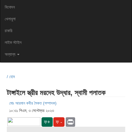
বিনোদন
খেলাধুলা
চাকরি
লাইফ স্টাইল
অন্যান্য
/ হোম
টাঙ্গাইলে স্ত্রীর মরদেহ উদ্ধার, স্বামী পলাতক
মোঃ আরমান কবীর সৈকত (সম্পাদক)
১০:৩১ পিএম, ৩ সেপ্টেম্বর ২০২৩
Print
ফ+
ফ -