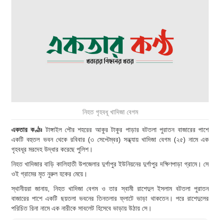
নিহত গৃহবধূ খাদিজা বেগম
একতার কণ্ঠঃ
টাঙ্গাইল পৌর শহরের আকুর টাকুর পাড়ার বটতলা পুরাতন বাজারের পাশে
একটি বহুতল ভবন থেকে রবিবার (৩ সেপ্টেম্বর) সন্ধ্যায় খাদিজা বেগম (২৫) নামে এক
গৃহবধূর মরদেহ উদ্ধার করেছে পুলিশ।
নিহত খাদিজার বাড়ি কালিহাতী উপজেলার দুর্গাপুর ইউনিয়নের দুর্গাপুর দক্ষিণপাড়া গ্রামে। সে
ওই গ্রামের মৃত নুরুল হকের মেয়ে।
স্থানীয়রা জানায়, নিহত খাদিজা বেগম ও তার স্বামী রাশেদুল ইসলাম বটতলা পুরাতন
বাজারের পাশে একটি ছয়তলা ভবনের তিনতলার ফ্লাটে ভাড়া থাকতেন। পরে রাশেদুলের
পরিচিত রিনা নামে এক নারীকে সাবলেট হিসেবে ভাড়ায় উঠায় সে।