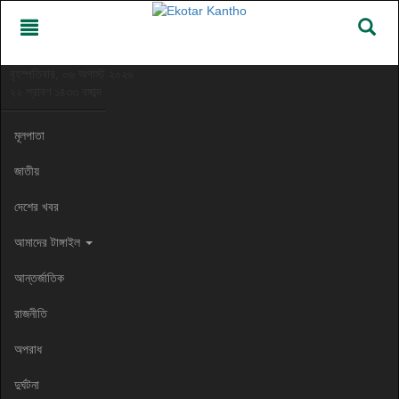
বৃহস্পতিবার, ০৬ অগাস্ট ২০২৬
২২ শ্রাবণ ১৪৩৩ বঙ্গাব্দ
মূলপাতা
জাতীয়
দেশের খবর
আমাদের টাঙ্গাইল
আন্তর্জাতিক
রাজনীতি
অপরাধ
দুর্ঘটনা