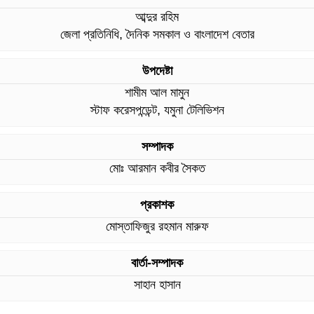
আব্দুর রহিম
জেলা প্রতিনিধি, দৈনিক সমকাল ও বাংলাদেশ বেতার
উপদেষ্টা
শামীম আল মামুন
স্টাফ করেসপন্ডেন্ট, যমুনা টেলিভিশন
সম্পাদক
মোঃ আরমান কবীর সৈকত
প্রকাশক
মোস্তাফিজুর রহমান মারুফ
বার্তা-সম্পাদক
সাহান হাসান