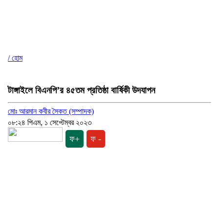
/ হোম
টাঙ্গাইলে বিএনপি’র ৪৫তম প্রতিষ্ঠা বার্ষিকী উদযাপন
মোঃ আরমান কবীর সৈকত (সম্পাদক)
০৮:২৪ পিএম, ১ সেপ্টেম্বর ২০২৩
ফ+
ফ -