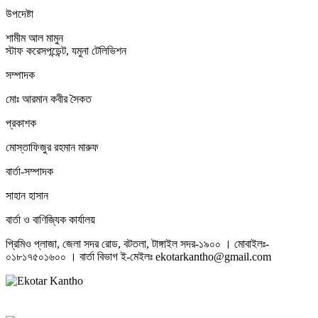
উপদেষ্টা
শামীম আল মামুন
স্টাফ করেসপন্ডেন্ট, যমুনা টেলিভিশন
সম্পাদক
মোঃ আরমান কবীর সৈকত
প্রকাশক
মোস্তাফিজুর রহমান মারুফ
বার্তা-সম্পাদক
সাহান হাসান
বার্তা ও বাণিজ্যিক কার্যালয়
প্রিমিও প্লাজা, জেলা সদর রোড, বটতলা, টাঙ্গাইল সদর-১৯০০ । মোবাইলঃ-
০১৮১৭৫০১৬০০ । বার্তা বিভাগ ই-মেইলঃ ekotarkantho@gmail.com