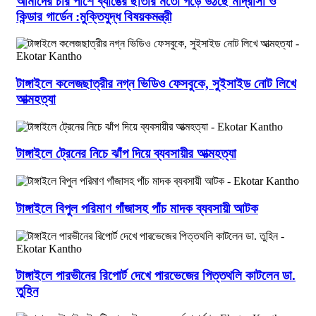
আমাদের চার পাশে ব্যাঙের ছাতার মতো গড়ে উঠছে মাদ্রাসা ও
কিন্ডার গার্ডেন :মুক্তিযুদ্ধ বিষয়কমন্ত্রী
টাঙ্গাইলে কলেজছাত্রীর নগ্ন ভিডিও ফেসবুকে, সুইসাইড নোট লিখে
আত্মহত্যা
টাঙ্গাইলে ট্রেনের নিচে ঝাঁপ দিয়ে ব্যবসায়ীর আত্মহত্যা
টাঙ্গাইলে বিপুল পরিমাণ গাঁজাসহ পাঁচ মাদক ব্যবসায়ী আটক
টাঙ্গাইলে পারভীনের রিপোর্ট দেখে পারভেজের পিত্তথলি কাটলেন ডা.
তুহিন