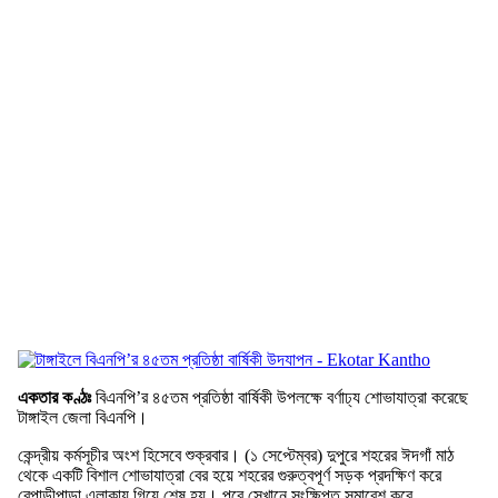
একতার কণ্ঠঃ
বিএনপি’র ৪৫তম প্রতিষ্ঠা বার্ষিকী উপলক্ষে বর্ণাঢ্য শোভাযাত্রা করেছে
টাঙ্গাইল জেলা বিএনপি।
কেন্দ্রীয় কর্মসূচীর অংশ হিসেবে শুক্রবার। (১ সেপ্টেম্বর) দুপুরে শহরের ঈদগাঁ মাঠ
থেকে একটি বিশাল শোভাযাত্রা বের হয়ে শহরের গুরুত্বপূর্ণ সড়ক প্রদক্ষিণ করে
বেপাড়ীপাড়া এলাকায় গিয়ে শেষ হয়। পরে সেখানে সংক্ষিপ্ত সমাবেশ করে