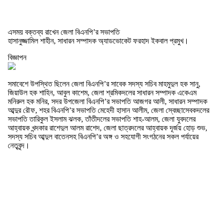
এসময় বক্তব্য রাখেন জেলা বিএনপি’র সভাপতি
হাসানুজ্জামিল শাহীন, সাধারন সম্পাদক অ্যাডভোকেট ফরহাদ ইকবাল প্রমুখ।
বিজ্ঞাপন
সমাবেশে উপস্থিত ছিলেন জেলা বিএনপি’র সাবেক সদস্য সচিব মাহমুদুল হক সানু,
জিয়াউল হক শাহিন, আবুল কাশেম, জেলা শ্রমিকদলের সাধারন সম্পাদক একেএম
মনিরুল হক মনির, সদর উপজেলা বিএনপি’র সভাপতি আজগর আলী, সাধারন সম্পাদক
আব্দুর রৌফ, শহর বিএনপি’র সভাপতি মেহেদী হাসান আলীম, জেলা স্বেচ্ছাসেবকদলের
সভাপতি তারিকুল ইসলাম ঝলক, তাঁতীদলের সভাপতি শাহ-আলম, জেলা যুবদলের
আহ্বায়ক খন্দকার রাশেদুল আলম রাশেদ, জেলা ছাত্রদলের আহ্বায়ক দূর্জয় হোড় শুভ,
সদস্য সচিব আব্দুল বাতেনসহ বিএনপি’র অঙ্গ ও সহযোগী সংগঠনের সকল পর্যায়ের
নেতৃবৃন্দ।