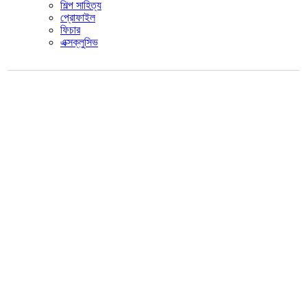
শিল্প সাহিত্য
প্রোফাইল
ফিচার
এক্সক্লুসিভ