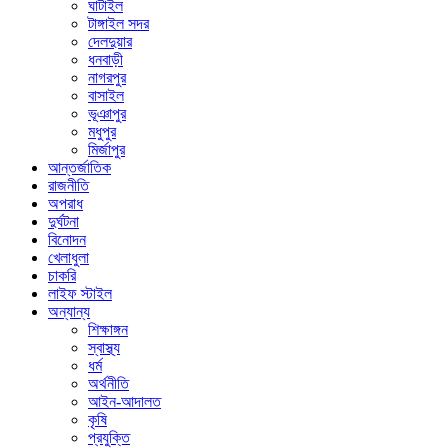
ঘাটাইল
টাঙ্গাইল সদর
দেলদুয়ার
ধনবাড়ী
নাগরপুর
বাসাইল
ভূঞাপুর
মধুপুর
মির্জাপুর
আন্তর্জাতিক
রাজনীতি
অপরাধ
দুর্ঘটনা
বিনোদন
খেলাধুলা
চাকরি
লাইফ স্টাইল
অন্যান্য
শিক্ষাঙ্গন
স্বাস্থ্য
ধর্ম
অর্থনীতি
আইন-আদালত
কৃষি
প্রযুক্তি