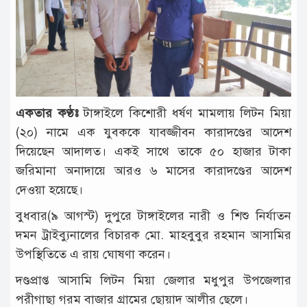
টাঙ্গাইল
আন্তর্জাতিক
রাজনীতি
অপরাধ
একতার কণ্ঠঃ
টাঙ্গাইলে কিশোরী ধর্ষণ মামলায় লিটন মিয়া
দুর্ঘটনা
(২০) নামে এক যুবককে যাবজ্জীবন কারাদণ্ডের আদেশ
বিনোদন
দিয়েছেন আদালত। একই সাথে তাকে ৫০ হাজার টাকা
জরিমানা অনাদায়ে আরও ৬ মাসের কারাদণ্ডের আদেশ
খেলাধুলা
দেওয়া হয়েছে।
চাকরি
বুধবার(৯ আগস্ট) দুপুরে টাঙ্গাইলের নারী ও শিশু নির্যাতন
লাইফ
দমন ট্রাইব্যুনালের বিচারক মো. মাহবুবুর রহমান আসামির
স্টাইল
উপস্থিতিতে এ রায় ঘোষণা করেন।
অন্যান্য
দণ্ডপ্রাপ্ত আসামি লিটন মিয়া জেলার মধুপুর উপজেলার
পরীগাছা গরম বাজার গ্রামের ছোয়াদ আলীর ছেলে।