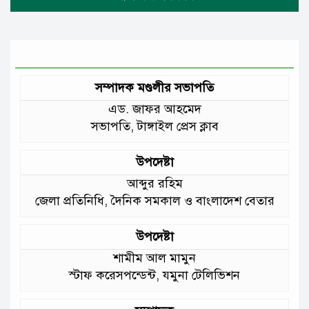
টানা বৃষ্টিতে টাঙ্গাইলে বিপর্যস্ত জনজীবন
মুঘল প্রেমের ঐতিহ্যের খাবার বাকরখানি
এখন টাঙ্গাইলে
সম্পাদক মণ্ডলীর সভাপতি
এড. জাফর আহমেদ
জেলার মানুষের উন্নত স্বাস্থ্যসেবায় সর্বোচ্চ
সভাপতি, টাঙ্গাইল প্রেস ক্লাব
গুরুত্ব দিয়ে কাজ করছি: প্রতিমন্ত্রী টুকু
উপদেষ্টা
আমাদের চার পাশে ব্যাঙের ছাতার মতো
আব্দুর রহিম
গড়ে উঠছে মাদ্রাসা ও কিন্ডার গার্ডেন
জেলা প্রতিনিধি, দৈনিক সমকাল ও বাংলাদেশ বেতার
:মুক্তিযুদ্ধ বিষয়কমন্ত্রী
উপদেষ্টা
শামীম আল মামুন
স্টাফ করেসপন্ডেন্ট, যমুনা টেলিভিশন