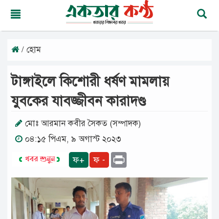
/ হোম
বৃহস্পতিবার,
০৬
অগাস্ট
টাঙ্গাইলে কিশোরী ধর্ষণ মামলায়
২০২৬
২২
যুবকের যাবজ্জীবন কারাদণ্ড
শ্রাবণ
১৪৩৩
বঙ্গাব্দ
মোঃ আরমান কবীর সৈকত (সম্পাদক)
০৪:১৫ পিএম, ৯ অগাস্ট ২০২৩
মূলপাতা
Print
ফ+
ফ -
জাতীয়
দেশের
খবর
আমাদের