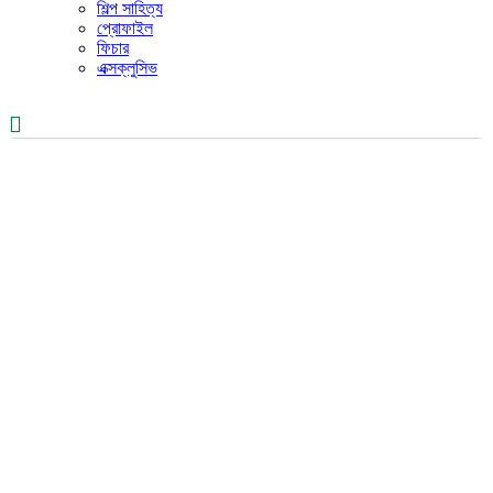
শিল্প সাহিত্য
প্রোফাইল
ফিচার
এক্সক্লুসিভ