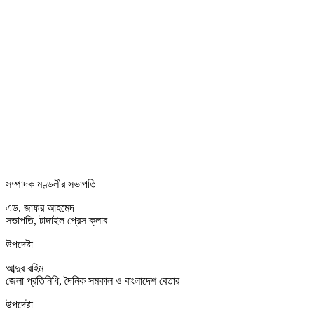
সম্পাদক মণ্ডলীর সভাপতি
এড. জাফর আহমেদ
সভাপতি, টাঙ্গাইল প্রেস ক্লাব
উপদেষ্টা
আব্দুর রহিম
জেলা প্রতিনিধি, দৈনিক সমকাল ও বাংলাদেশ বেতার
উপদেষ্টা