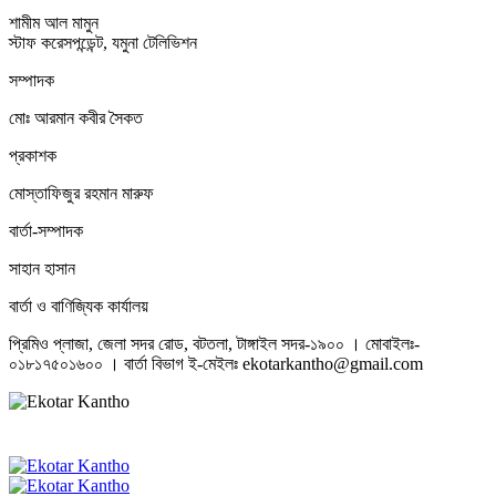
শামীম আল মামুন
স্টাফ করেসপন্ডেন্ট, যমুনা টেলিভিশন
সম্পাদক
মোঃ আরমান কবীর সৈকত
প্রকাশক
মোস্তাফিজুর রহমান মারুফ
বার্তা-সম্পাদক
সাহান হাসান
বার্তা ও বাণিজ্যিক কার্যালয়
প্রিমিও প্লাজা, জেলা সদর রোড, বটতলা, টাঙ্গাইল সদর-১৯০০ । মোবাইলঃ-
০১৮১৭৫০১৬০০ । বার্তা বিভাগ ই-মেইলঃ ekotarkantho@gmail.com