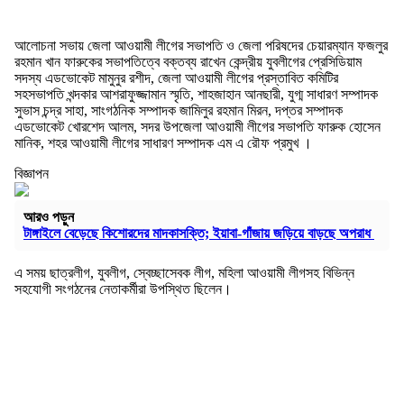
আলোচনা সভায় জেলা আওয়ামী লীগের সভাপতি ও জেলা পরিষদের চেয়ারম্যান ফজলুর
রহমান খান ফারুকের সভাপতিত্বে বক্তব্য রাখেন কেন্দ্রীয় যুবলীগের প্রেসিডিয়াম
সদস্য এডভোকেট মামুনুর রশীদ, জেলা আওয়ামী লীগের প্রস্তাবিত কমিটির
সহসভাপতি খন্দকার আশরাফুজ্জামান স্মৃতি, শাহজাহান আনছারী, যুগ্ম সাধারণ সম্পাদক
সুভাস চন্দ্র সাহা, সাংগঠনিক সম্পাদক জামিলুর রহমান মিরন, দপ্তর সম্পাদক
এডভোকেট খোরশেদ আলম, সদর উপজেলা আওয়ামী লীগের সভাপতি ফারুক হোসেন
মানিক, শহর আওয়ামী লীগের সাধারণ সম্পাদক এম এ রৌফ প্রমুখ ।
বিজ্ঞাপন
আরও পড়ুন
টাঙ্গাইলে বেড়েছে কিশোরদের মাদকাসক্তি; ইয়াবা-গাঁজায় জড়িয়ে বাড়ছে অপরাধ
এ সময় ছাত্রলীগ, যুবলীগ, স্বেচ্ছাসেবক লীগ, মহিলা আওয়ামী লীগসহ বিভিন্ন
সহযোগী সংগঠনের নেতাকর্মীরা উপস্থিত ছিলেন।