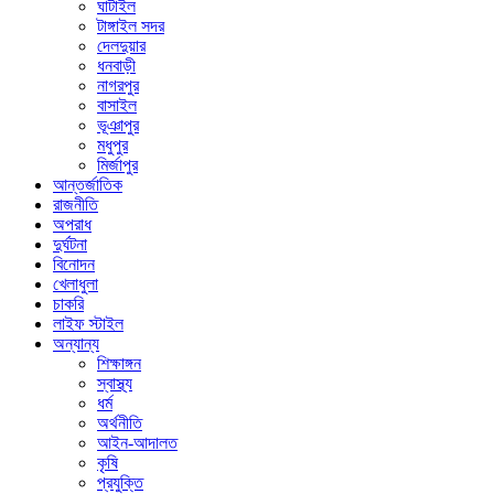
ঘাটাইল
টাঙ্গাইল সদর
দেলদুয়ার
ধনবাড়ী
নাগরপুর
বাসাইল
ভূঞাপুর
মধুপুর
মির্জাপুর
আন্তর্জাতিক
রাজনীতি
অপরাধ
দুর্ঘটনা
বিনোদন
খেলাধুলা
চাকরি
লাইফ স্টাইল
অন্যান্য
শিক্ষাঙ্গন
স্বাস্থ্য
ধর্ম
অর্থনীতি
আইন-আদালত
কৃষি
প্রযুক্তি