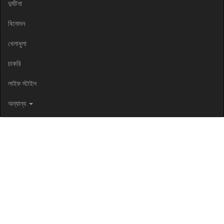
দুর্ঘটনা
বিনোদন
খেলাধুলা
চাকরি
লাইফ স্টাইল
অন্যান্য