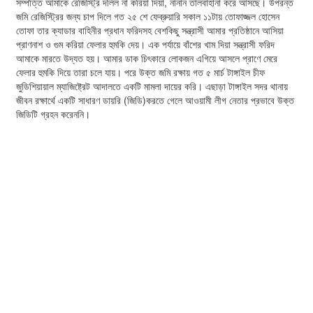
সম্পত্তি আমাকে রেজিস্ট্রি দলিল না করিয়া দিয়া, নানান তালবাহানা করে আসছে। উপরন্ত
জমি রেজিস্ট্রির জন্য চাপ দিলে গত ২৫ শে ফেব্রুয়ারি সকাল ১১টায় তোফাজ্জল হোসেন
তোফা তার ক্যাডার বাহিনীর প্রধান ফরিদসহ বেশকিছু সন্ত্রাসী আমার প্রতিষ্ঠানে আসিয়া
প্রাণনাশ ও গুম করিয়া ফেলার হুমকি দেয়। এক পর্যায়ে বাঁশের খাম দিয়া সন্ত্রাসী ফরিদ
আমাকে মারতে উদ্যত হয়। আমার ডাক চিৎকারে লোকজন এগিয়ে আসলে প্রাণে মেরে
ফেলার হুমকি দিয়ে তারা চলে যায়। পরে উক্ত জমি রক্ষায় গত ৫ মার্চ টাঙ্গাইল চীফ
জুডিশিয়ায়াল ম্যাজিষ্ট্রেট আদালতে একটি মামলা দায়ের করি। এছাড়া টাঙ্গাইল সদর থানায়
জীবন রক্ষার্থে একটি সাধারণ ডায়রি (জিডি)করতে গেলে আওয়ামী লীগ নেতার প্রভাবে উক্ত
জিডিটি গ্রহন করেননি।