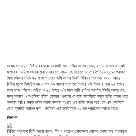
সংবাদ সম্মেলনে লিখিত বক্তব্যে ব্যবসায়ী মো. শাহীন আলম বলেন, ২০১৬ সালের জানুয়ারি
মাসের ৯ তারিখে সাবেক চেয়ারম্যান তোফাজ্জল হোসেন তোফা তার পৈত্রিক সুত্রে প্রাপ্ত
মৈশা মৌজার সাড়ে ৪৬ শতাংশ চাষের জমি আমার নিকট বিক্রির প্রস্তাব করে। যাহার
বিক্রি মুল্যে নির্ধারিত হয় ৫ লাখ ৭৭ হাজার সাত শত টাকা। ওই দিনই ৫ লাখ ২৫ হাজার
টাকা নগদ পরিশোধ করিয়া ও ৫২ হাজার ৭’শ টাকা বাকি রাখিয়া স্থানীয় ইউপি সদস্য মো.
মজনু সরকার ও সংরক্ষিত মহিলা মেম্বার পঞ্চতারা বেগমের স্বাক্ষীতে উক্ত জমির বায়না পত্র
সম্পন্ন করি। উক্ত জমির বায়না সম্পন্ন হওয়ায় ওই জমির উপর আর এস এস প্লাস্টিক
ডোর ফ্যাক্টরি স্থাপন করি। বর্তমানে এই ফ্যাক্টরিতে ৩০ জন শ্রমিকের কর্মরত আছে।
বিজ্ঞাপন
লিখিত বক্তব্যে তিনি আরো বলেন, দীর্ঘ ৭ বছরেও তোফাজ্জল হোসেন তোফা তার বায়নাকৃত