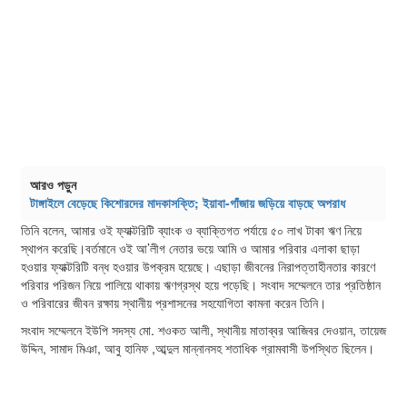
আরও পড়ুন
টাঙ্গাইলে বেড়েছে কিশোরদের মাদকাসক্তি; ইয়াবা-গাঁজায় জড়িয়ে বাড়ছে অপরাধ
তিনি বলেন, আমার ওই ফ্যাক্টরিটি ব্যাংক ও ব্যাক্তিগত পর্যায়ে ৫০ লাখ টাকা ঋণ নিয়ে
স্থাপন করেছি।বর্তমানে ওই আ’লীগ নেতার ভয়ে আমি ও আমার পরিবার এলাকা ছাড়া
হওয়ার ফ্যাক্টরিটি বন্ধ হওয়ার উপক্রম হয়েছে। এছাড়া জীবনের নিরাপত্তাহীনতার কারণে
পরিবার পরিজন নিয়ে পালিয়ে থাকায় ঋণগ্রস্থ হয়ে পড়েছি। সংবাদ সম্মেলনে তার প্রতিষ্ঠান
ও পরিবারের জীবন রক্ষায় স্থানীয় প্রশাসনের সহযোগিতা কামনা করেন তিনি।
সংবাদ সম্মেলনে ইউপি সদস্য মো. শওকত আলী, স্থানীয় মাতাব্বর আজিবর দেওয়ান, তায়েজ
উদ্দিন, সামাদ মিঞা, আবু হানিফ ,আব্দুল মান্নানসহ শতাধিক গ্রামবাসী উপস্থিত ছিলেন।