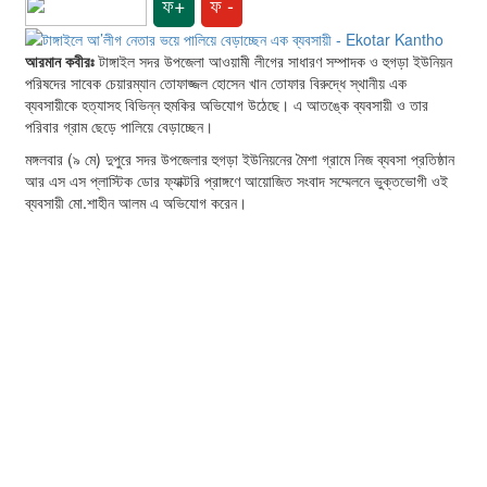
ফ+
ফ -
আরমান কবীরঃ
টাঙ্গাইল সদর উপজেলা আওয়ামী লীগের সাধারণ সম্পাদক ও হুগড়া ইউনিয়ন
পরিষদের সাবেক চেয়ারম্যান তোফাজ্জল হোসেন খান তোফার বিরুদ্ধে স্থানীয় এক
ব্যবসায়ীকে হত্যাসহ বিভিন্ন হুমকির অভিযোগ উঠেছে। এ আতঙ্কে ব্যবসায়ী ও তার
পরিবার গ্রাম ছেড়ে পালিয়ে বেড়াচ্ছেন।
মঙ্গলবার (৯ মে) দুপুরে সদর উপজেলার হুগড়া ইউনিয়নের মৈশা গ্রামে নিজ ব্যবসা প্রতিষ্ঠান
আর এস এস প্লাস্টিক ডোর ফ্যাক্টরি প্রাঙ্গণে আয়োজিত সংবাদ সম্মেলনে ভুক্তভোগী ওই
ব্যবসায়ী মো.শাহীন আলম এ অভিযোগ করেন।