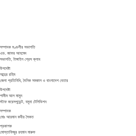
সম্পাদক মণ্ডলীর সভাপতি
এড. জাফর আহমেদ
সভাপতি, টাঙ্গাইল প্রেস ক্লাব
উপদেষ্টা
আব্দুর রহিম
জেলা প্রতিনিধি, দৈনিক সমকাল ও বাংলাদেশ বেতার
উপদেষ্টা
শামীম আল মামুন
স্টাফ করেসপন্ডেন্ট, যমুনা টেলিভিশন
সম্পাদক
মোঃ আরমান কবীর সৈকত
প্রকাশক
মোস্তাফিজুর রহমান মারুফ