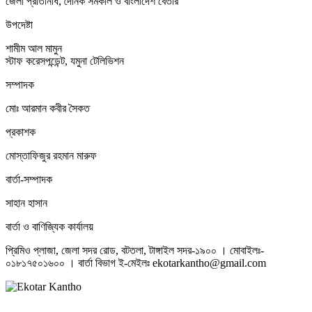
জেলা প্রতিনিধি, দৈনিক সমকাল ও বাংলাদেশ বেতার
উপদেষ্টা
শামীম আল মামুন
স্টাফ করেসপন্ডেন্ট, যমুনা টেলিভিশন
সম্পাদক
মোঃ আরমান কবীর সৈকত
প্রকাশক
মোস্তাফিজুর রহমান মারুফ
বার্তা-সম্পাদক
সাহান হাসান
বার্তা ও বাণিজ্যিক কার্যালয়
প্রিমিও প্লাজা, জেলা সদর রোড, বটতলা, টাঙ্গাইল সদর-১৯০০ । মোবাইলঃ-
০১৮১৭৫০১৬০০ । বার্তা বিভাগ ই-মেইলঃ ekotarkantho@gmail.com