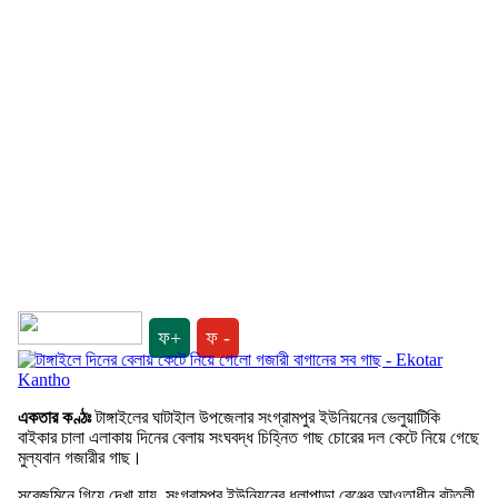
ফ+
ফ -
একতার কণ্ঠঃ
টাঙ্গাইলের ঘাটাইাল উপজেলার সংগ্রামপুর ইউনিয়নের ভেলুয়াটিকি
বাইকার চালা এলাকায় দিনের বেলায় সংঘবদ্ধ চিহ্নিত গাছ চোরের দল কেটে নিয়ে গেছে
মুল্যবান গজারীর গাছ।
সরেজমিনে গিয়ে দেখা যায়, সংগ্রামপুর ইউনিয়নের ধলাপাড়া রেঞ্জের আওতাধীন বটতলী