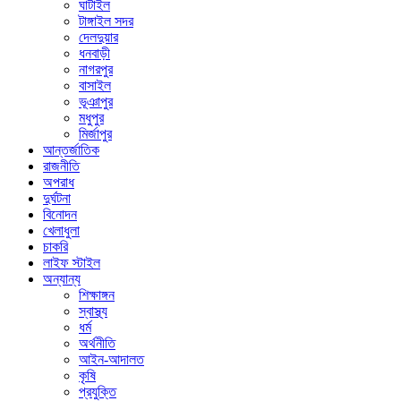
ঘাটাইল
টাঙ্গাইল সদর
দেলদুয়ার
ধনবাড়ী
নাগরপুর
বাসাইল
ভূঞাপুর
মধুপুর
মির্জাপুর
আন্তর্জাতিক
রাজনীতি
অপরাধ
দুর্ঘটনা
বিনোদন
খেলাধুলা
চাকরি
লাইফ স্টাইল
অন্যান্য
শিক্ষাঙ্গন
স্বাস্থ্য
ধর্ম
অর্থনীতি
আইন-আদালত
কৃষি
প্রযুক্তি