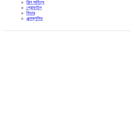
শিল্প সাহিত্য
প্রোফাইল
ফিচার
এক্সক্লুসিভ