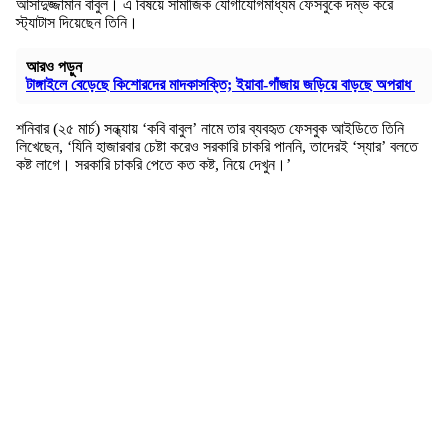
আসাদুজ্জামান বাবুল। এ বিষয়ে সামাজিক যোগাযোগমাধ্যম ফেসবুকে দম্ভ করে
স্ট্যাটাস দিয়েছেন তিনি।
আরও পড়ুন
টাঙ্গাইলে বেড়েছে কিশোরদের মাদকাসক্তি; ইয়াবা-গাঁজায় জড়িয়ে বাড়ছে অপরাধ
শনিবার (২৫ মার্চ) সন্ধ্যায় ‘কবি বাবুল’ নামে তার ব্যবহৃত ফেসবুক আইডিতে তিনি
লিখেছেন, ‘যিনি হাজারবার চেষ্টা করেও সরকারি চাকরি পাননি, তাদেরই ‘স্যার’ বলতে
কষ্ট লাগে। সরকারি চাকরি পেতে কত কষ্ট, নিয়ে দেখুন।’