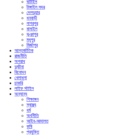
ঘাটাইল
টাঙ্গাইল সদর
দেলদুয়ার
ধনবাড়ী
নাগরপুর
বাসাইল
ভূঞাপুর
মধুপুর
মির্জাপুর
আন্তর্জাতিক
রাজনীতি
অপরাধ
দুর্ঘটনা
বিনোদন
খেলাধুলা
চাকরি
লাইফ স্টাইল
অন্যান্য
শিক্ষাঙ্গন
স্বাস্থ্য
ধর্ম
অর্থনীতি
আইন-আদালত
কৃষি
প্রযুক্তি