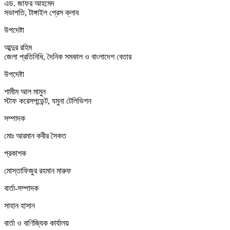
এড. জাফর আহমেদ
সভাপতি, টাঙ্গাইল প্রেস ক্লাব
উপদেষ্টা
আব্দুর রহিম
জেলা প্রতিনিধি, দৈনিক সমকাল ও বাংলাদেশ বেতার
উপদেষ্টা
শামীম আল মামুন
স্টাফ করেসপন্ডেন্ট, যমুনা টেলিভিশন
সম্পাদক
মোঃ আরমান কবীর সৈকত
প্রকাশক
মোস্তাফিজুর রহমান মারুফ
বার্তা-সম্পাদক
সাহান হাসান
বার্তা ও বাণিজ্যিক কার্যালয়