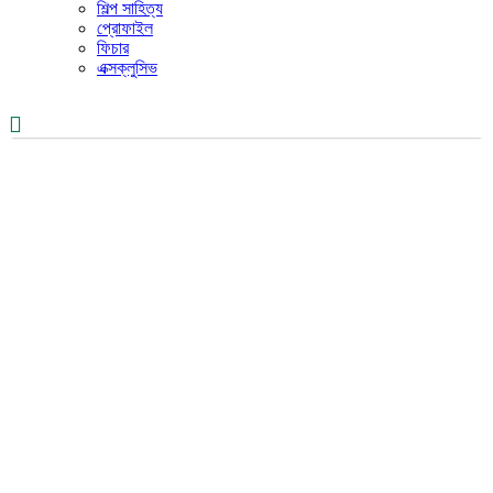
শিল্প সাহিত্য
প্রোফাইল
ফিচার
এক্সক্লুসিভ