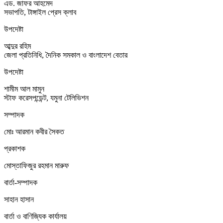
এড. জাফর আহমেদ
সভাপতি, টাঙ্গাইল প্রেস ক্লাব
উপদেষ্টা
আব্দুর রহিম
জেলা প্রতিনিধি, দৈনিক সমকাল ও বাংলাদেশ বেতার
উপদেষ্টা
শামীম আল মামুন
স্টাফ করেসপন্ডেন্ট, যমুনা টেলিভিশন
সম্পাদক
মোঃ আরমান কবীর সৈকত
প্রকাশক
মোস্তাফিজুর রহমান মারুফ
বার্তা-সম্পাদক
সাহান হাসান
বার্তা ও বাণিজ্যিক কার্যালয়