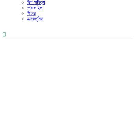
শিল্প সাহিত্য
প্রোফাইল
ফিচার
এক্সক্লুসিভ