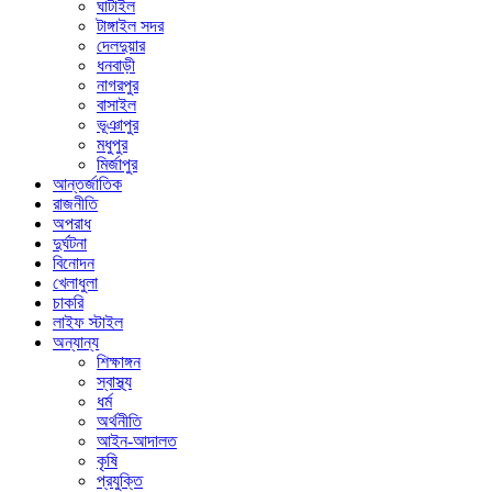
ঘাটাইল
টাঙ্গাইল সদর
দেলদুয়ার
ধনবাড়ী
নাগরপুর
বাসাইল
ভূঞাপুর
মধুপুর
মির্জাপুর
আন্তর্জাতিক
রাজনীতি
অপরাধ
দুর্ঘটনা
বিনোদন
খেলাধুলা
চাকরি
লাইফ স্টাইল
অন্যান্য
শিক্ষাঙ্গন
স্বাস্থ্য
ধর্ম
অর্থনীতি
আইন-আদালত
কৃষি
প্রযুক্তি