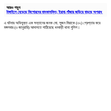
আরও পড়ুন
টাঙ্গাইলে বেড়েছে কিশোরদের মাদকাসক্তি; ইয়াবা-গাঁজায় জড়িয়ে বাড়ছে অপরাধ
এ ঘটনায় অভিযুক্ত এক সন্তানের জনক মো. সুজন মিয়াকে (৩২) গ্রেপ্তার করে
মঙ্গলবার (৩ জানুয়ারি) আদালতে পাঠিয়েছে ধনবাড়ী থানা পুলিশ।