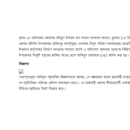
র‍্যাব-১৪ অধিনায়ক মোহাম্মদ মহিবুল ইসলাম খান সংবাদ সম্মেলনে জানান, বুধবার (১৪ ড
জেলার ঘাটাইল উপজেলার হামিদপুর বাসস্ট্যান্ড এলাকায় বিপুল পরিমাণ মাদকদ্রব্য হেরো
উর্ধ্বতন কর্তৃপক্ষের নির্দেশে সংবাদের সত্যতা যাচাই ও আইনগত ব্যবস্থা গ্রহণের নিম
উপজেলার সিধুলী গ্রামের জাকির শাহের ছেলে সাকিবুল হাসানকে (৩৪) আটক করা হয়।
বিজ্ঞাপন
গ্রেপ্তারকৃত সাকিবুল প্রাথমিক জিজ্ঞাসাবাদে জানায়, সে আত্মজেলা মাদক ব্যবসায়ী চ
সে প্রতিনিয়ত অভিনব কৌশল অবলম্বন করত। সে রাজশাহী জেলার সীমান্তবর্তী এলাকা হ
বিভিন্ন ব্যক্তির নিকট বিক্রয় করে।