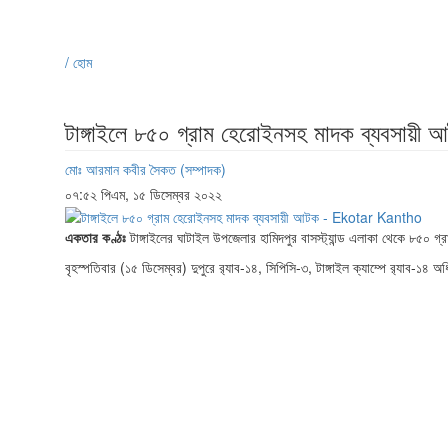
/ হোম
টাঙ্গাইলে ৮৫০ গ্রাম হেরোইনসহ মাদক ব্যবসায়ী 
মোঃ আরমান কবীর সৈকত (সম্পাদক)
০৭:৫২ পিএম, ১৫ ডিসেম্বর ২০২২
একতার কণ্ঠঃ
টাঙ্গাইলের ঘাটাইল উপজেলার হামিদপুর বাসস্ট্যান্ড এলাকা থেকে ৮৫০ গ্
বৃহস্পতিবার (১৫ ডিসেম্বর) দুপুরে র‍্যাব-১৪, সিপিসি-৩, টাঙ্গাইল ক্যাম্পে র‍্যাব-১৪