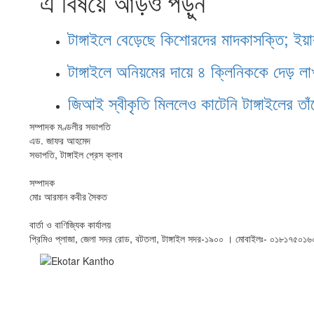
এ বিষয়ে আড়ও পড়ুন
টাঙ্গাইলে বেড়েছে কিশোরদের মাদকাসক্তি; ইয়
টাঙ্গাইলে অনিয়মের দায়ে ৪ ক্লিনিককে দেড় লা
জিআই স্বীকৃতি মিললেও কাটেনি টাঙ্গাইলের তা
সম্পাদক মণ্ডলীর সভাপতি
এড. জাফর আহমেদ
সভাপতি, টাঙ্গাইল প্রেস ক্লাব
সম্পাদক
মোঃ আরমান কবীর সৈকত
বার্তা ও বাণিজ্যিক কার্যালয়
প্রিমিও প্লাজা, জেলা সদর রোড, বটতলা, টাঙ্গাইল সদর-১৯০০ । মোবাইলঃ- ০১৮১৭