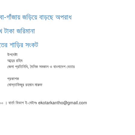
াবা-গাঁজায় জড়িয়ে বাড়ছে অপরাধ
খ টাকা জরিমানা
ঁতের শাড়ির সংকট
উপদেষ্টা
আব্দুর রহিম
জেলা প্রতিনিধি, দৈনিক সমকাল ও বাংলাদেশ বেতার
প্রকাশক
মোস্তাফিজুর রহমান মারুফ
৫০১৬০০ । বার্তা বিভাগ ই-মেইলঃ ekotarkantho@gmail.com