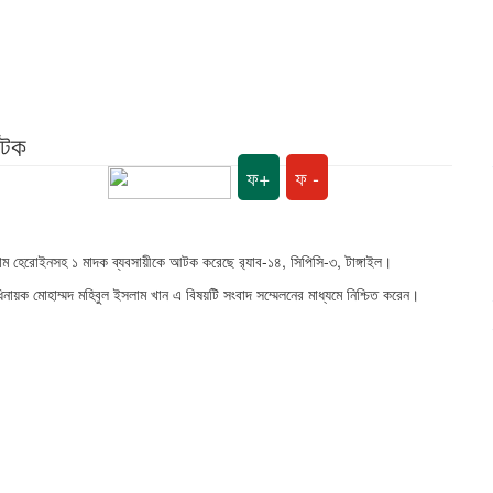
আটক
ফ+
ফ -
রাম হেরোইনসহ ১ মাদক ব্যবসায়ীকে আটক করেছে র‍্যাব-১৪, সিপিসি-৩, টাঙ্গাইল।
 অধিনায়ক মোহাম্মদ মহিবুল ইসলাম খান এ বিষয়টি সংবাদ সম্মেলনের মাধ্যমে নিশ্চিত করেন।