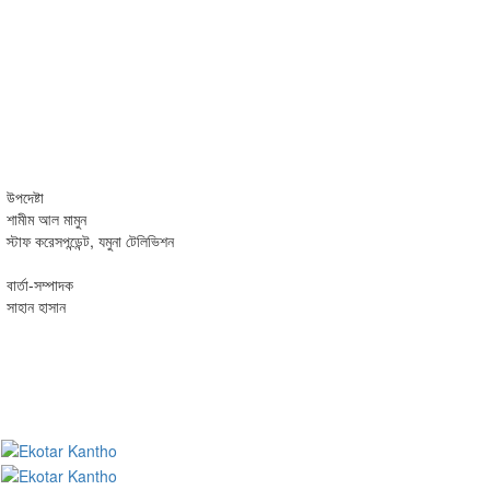
উপদেষ্টা
শামীম আল মামুন
স্টাফ করেসপন্ডেন্ট, যমুনা টেলিভিশন
বার্তা-সম্পাদক
সাহান হাসান