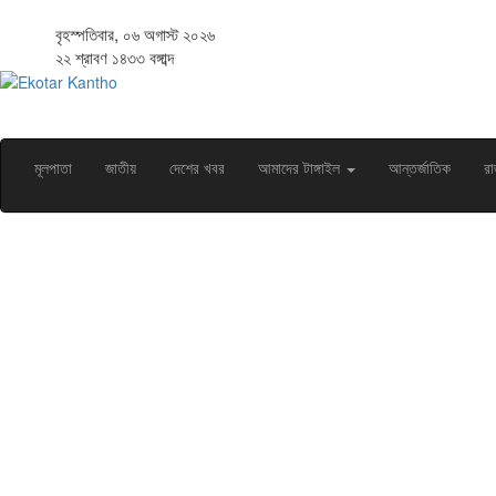
বৃহস্পতিবার, ০৬ অগাস্ট ২০২৬
২২ শ্রাবণ ১৪৩৩ বঙ্গাব্দ
মূলপাতা
জাতীয়
দেশের খবর
আমাদের টাঙ্গাইল
আন্তর্জাতিক
রা