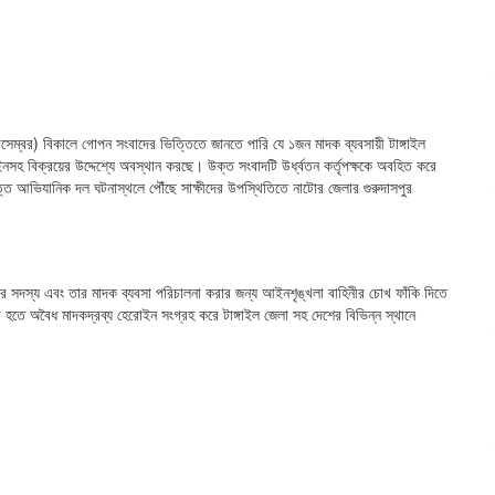
িসেম্বর) বিকালে গোপন সংবাদের ভিত্তিতে জানতে পারি যে ১জন মাদক ব্যবসায়ী টাঙ্গাইল
ইনসহ বিক্রয়ের উদ্দেশ্যে অবস্থান করছে। উক্ত সংবাদটি উর্ধ্বতন কর্তৃপক্ষকে অবহিত করে
িত্তে আভিযানিক দল ঘটনাস্থলে পৌঁছে সাক্ষীদের উপস্থিতিতে নাটোর জেলার গুরুদাসপুর
ক্রের সদস্য এবং তার মাদক ব্যবসা পরিচালনা করার জন্য আইনশৃঙ্খলা বাহিনীর চোখ ফাঁকি দিতে
তে অবৈধ মাদকদ্রব্য হেরোইন সংগ্রহ করে টাঙ্গাইল জেলা সহ দেশের বিভিন্ন স্থানে