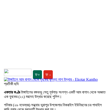
ফ+
ফ -
প্রতীকী ছবি
একতার কণ্ঠঃ
টাঙ্গাইলের বঙ্গবন্ধু সেতু পূর্বপাড় সংলগ্ন একটি আম বাগান থেকে অজ্ঞাত
এক যুবকের (২২) মরদেহ উদ্ধার করেছে পুলিশ।
শনিবার (২৬ নভেম্বর) সন্ধ্যায় ভুয়াপুর উপজেলার নিকরাইল ইউনিয়নের চর পাথাইল
কান্দি গ্রাম থেকে মরদেহটি উদ্ধার করা হয়।