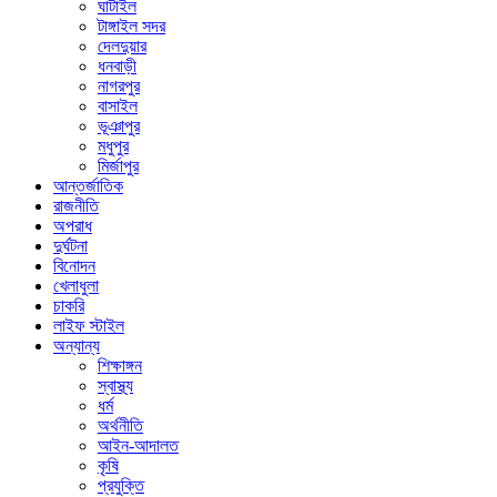
ঘাটাইল
টাঙ্গাইল সদর
দেলদুয়ার
ধনবাড়ী
নাগরপুর
বাসাইল
ভূঞাপুর
মধুপুর
মির্জাপুর
আন্তর্জাতিক
রাজনীতি
অপরাধ
দুর্ঘটনা
বিনোদন
খেলাধুলা
চাকরি
লাইফ স্টাইল
অন্যান্য
শিক্ষাঙ্গন
স্বাস্থ্য
ধর্ম
অর্থনীতি
আইন-আদালত
কৃষি
প্রযুক্তি