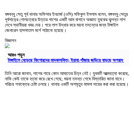
বঙ্গবন্ধু সেতু পূর্ব থানার অফিসার ইনচার্জ (ওসি) সফিকুল ইসলাম বলেন, বঙ্গবন্ধু সেতুর
পূর্বপাড়ের গোলচত্বরে উত্তর পাশের একটি আম বাগানে অজ্ঞাত যুবকের ঝুলন্ত লাশ
দেখে স্থানীয়রা খবর দেয়। পরে লাশ উদ্ধার করে ময়না তদন্তের জন্য টাঙ্গাইল
জেনারেল হাসপাতাল মর্গে পাঠানো হয়েছে।
বিজ্ঞাপন
আরও পড়ুন
টাঙ্গাইলে বেড়েছে কিশোরদের মাদকাসক্তি; ইয়াবা-গাঁজায় জড়িয়ে বাড়ছে অপরাধ
তিনি আরো জানান, লাশের গায়ে কোন আঘাতের চিহ্ন নেই। যুবকটি আত্মহত্যা করেছে,
নাকি কেউ তাকে হত্যা করে রেখে গেছে, ময়না তদন্ত শেষে বিস্তারিত জানা যাবে।
পরিচয় শনাক্তের চেষ্টা চলছে। থানায় একটি অপমৃত্যু মামলা দায়ের করা করা হয়েছে।