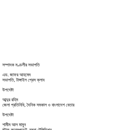
সম্পাদক মণ্ডলীর সভাপতি
এড. জাফর আহমেদ
সভাপতি, টাঙ্গাইল প্রেস ক্লাব
উপদেষ্টা
আব্দুর রহিম
জেলা প্রতিনিধি, দৈনিক সমকাল ও বাংলাদেশ বেতার
উপদেষ্টা
শামীম আল মামুন
স্টাফ করেসপন্ডেন্ট, যমুনা টেলিভিশন