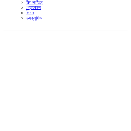
শিল্প সাহিত্য
প্রোফাইল
ফিচার
এক্সক্লুসিভ