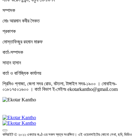
সম্পাদক
মোঃ আরমান কবীর সৈকত
প্রকাশক
মোস্তাফিজুর রহমান মারুফ
বার্তা-সম্পাদক
সাহান হাসান
বার্তা ও বাণিজ্যিক কার্যালয়
প্রিমিও প্লাজা, জেলা সদর রোড, বটতলা, টাঙ্গাইল সদর-১৯০০ । মোবাইলঃ-
০১৮১৭৫০১৬০০ । বার্তা বিভাগ ই-মেইলঃ ekotarkantho@gmail.com
কপিরাইট © ২০২২ একতার কণ্ঠ এর সকল স্বত্ব সংরক্ষিত। এই ওয়েবসাইটের কোনো লেখা, ছবি, ভিডিও