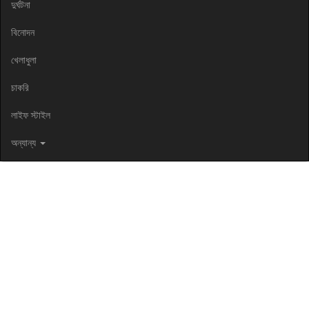
দুর্ঘটনা
বিনোদন
খেলাধুলা
চাকরি
লাইফ স্টাইল
অন্যান্য