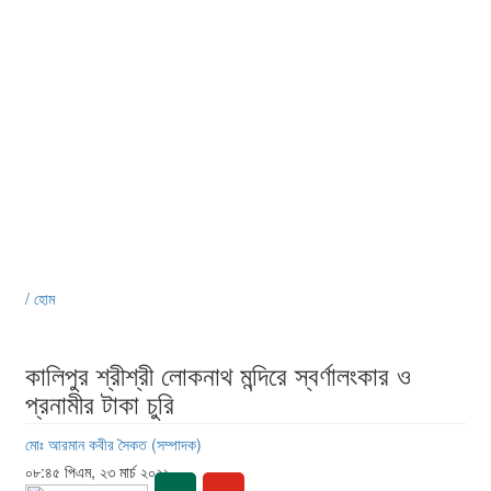
/ হোম
কালিপুর শ্রীশ্রী লোকনাথ মন্দিরে স্বর্ণালংকার ও
প্রনামীর টাকা চুরি
মোঃ আরমান কবীর সৈকত (সম্পাদক)
০৮:৪৫ পিএম, ২৩ মার্চ ২০২১