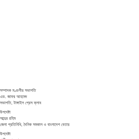
সম্পাদক মণ্ডলীর সভাপতি
এড. জাফর আহমেদ
সভাপতি, টাঙ্গাইল প্রেস ক্লাব
উপদেষ্টা
আব্দুর রহিম
জেলা প্রতিনিধি, দৈনিক সমকাল ও বাংলাদেশ বেতার
উপদেষ্টা