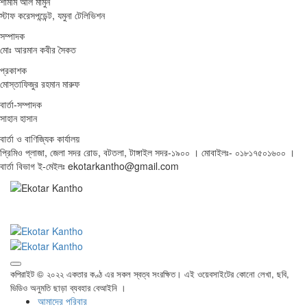
শামীম আল মামুন
স্টাফ করেসপন্ডেন্ট, যমুনা টেলিভিশন
সম্পাদক
মোঃ আরমান কবীর সৈকত
প্রকাশক
মোস্তাফিজুর রহমান মারুফ
বার্তা-সম্পাদক
সাহান হাসান
বার্তা ও বাণিজ্যিক কার্যালয়
প্রিমিও প্লাজা, জেলা সদর রোড, বটতলা, টাঙ্গাইল সদর-১৯০০ । মোবাইলঃ- ০১৮১৭৫০১৬০০ ।
বার্তা বিভাগ ই-মেইলঃ ekotarkantho@gmail.com
কপিরাইট © ২০২২ একতার কণ্ঠ এর সকল স্বত্ব সংরক্ষিত। এই ওয়েবসাইটের কোনো লেখা, ছবি,
ভিডিও অনুমতি ছাড়া ব্যবহার বেআইনি ।
আমাদের পরিবার