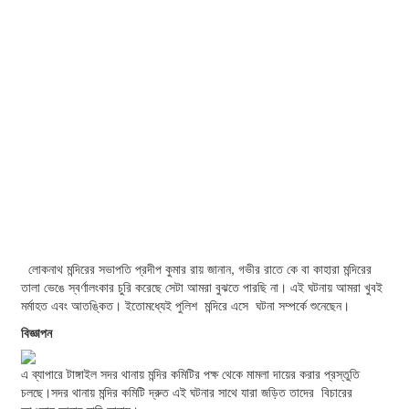
লোকনাথ মন্দিরের সভাপতি প্রদীপ কুমার রায় জানান, গভীর রাতে কে বা কাহারা মন্দিরের
তালা ভেঙে স্বর্ণালংকার চুরি করেছে সেটা আমরা বুঝতে পারছি না। এই ঘটনায় আমরা খুবই
মর্মাহত এবং আতঙ্কিত। ইতোমধ্যেই পুলিশ মন্দিরে এসে ঘটনা সম্পর্কে শুনেছেন।
বিজ্ঞাপন
এ ব্যাপারে টাঙ্গাইল সদর থানায় মন্দির কমিটির পক্ষ থেকে মামলা দায়ের করার প্রস্তুতি
চলছে।সদর থানায় মন্দির কমিটি দ্রুত এই ঘটনার সাথে যারা জড়িত তাদের বিচারের