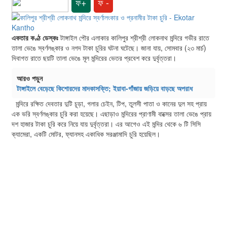
ফ+
ফ -
একতার কণ্ঠ ডেস্কঃ
টাঙ্গাইল পৌর এলাকার কালিপুর শ্রীশ্রী লোকনাথ মন্দিরে গভীর রাতে
তালা ভেঙে স্বর্ণলঙ্কার ও নগদ টাকা চুরির ঘটনা ঘটেছে। জানা যায়, সোমবার (২৩ মার্চ)
দিবাগত রাতে ছয়টি তালা ভেঙে মূল মন্দিরের ভেতর প্রবেশ করে দুর্বৃত্তরা।
আরও পড়ুন
টাঙ্গাইলে বেড়েছে কিশোরদের মাদকাসক্তি; ইয়াবা-গাঁজায় জড়িয়ে বাড়ছে অপরাধ
মন্দিরে রক্ষিত দেবতার দুটি চূড়া, গলার চেইন, টিপ, তুলসী পাতা ও কানের দুল সহ প্রায়
এক ভরি স্বর্ণলঙ্কার চুরি করা হয়েছে। এছাড়াও মন্দিরের প্রাণামী বাক্সের তালা ভেঙে প্রায়
দশ হাজার টাকা চুরি করে নিয়ে যায় দুর্বৃত্তরা। এর আগেও এই মন্দির থেকে ৬ টি সিসি
ক্যামেরা, একটি মোটর, ফ্যানসহ একাধিক সরঞ্জামাদি চুরি হয়েছিল।