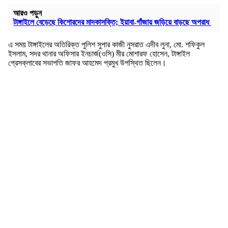
আরও পড়ুন
টাঙ্গাইলে বেড়েছে কিশোরদের মাদকাসক্তি; ইয়াবা-গাঁজায় জড়িয়ে বাড়ছে অপরাধ
এ সময় টাঙ্গাইলের অতিরিক্ত পুলিশ সুপার কাজী নুসরাত এদীব লুনা, মো. শফিকুল
ইসলাম, সদর থানার অফিসার ইনচার্জ(ওসি) মীর মোশারফ হোসেন, টাঙ্গাইল
প্রেসক্লাবের সভাপতি জাফর আহমেদ প্রমুখ উপস্থিত ছিলেন।