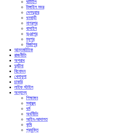
ঘাটাইল
টাঙ্গাইল সদর
দেলদুয়ার
ধনবাড়ী
নাগরপুর
বাসাইল
ভূঞাপুর
মধুপুর
মির্জাপুর
আন্তর্জাতিক
রাজনীতি
অপরাধ
দুর্ঘটনা
বিনোদন
খেলাধুলা
চাকরি
লাইফ স্টাইল
অন্যান্য
শিক্ষাঙ্গন
স্বাস্থ্য
ধর্ম
অর্থনীতি
আইন-আদালত
কৃষি
প্রযুক্তি