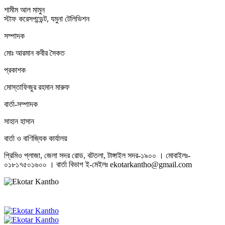
শামীম আল মামুন
স্টাফ করেসপন্ডেন্ট, যমুনা টেলিভিশন
সম্পাদক
মোঃ আরমান কবীর সৈকত
প্রকাশক
মোস্তাফিজুর রহমান মারুফ
বার্তা-সম্পাদক
সাহান হাসান
বার্তা ও বাণিজ্যিক কার্যালয়
প্রিমিও প্লাজা, জেলা সদর রোড, বটতলা, টাঙ্গাইল সদর-১৯০০ । মোবাইলঃ-
০১৮১৭৫০১৬০০ । বার্তা বিভাগ ই-মেইলঃ ekotarkantho@gmail.com