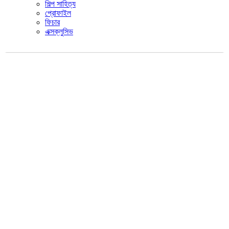
শিল্প সাহিত্য
প্রোফাইল
ফিচার
এক্সক্লুসিভ