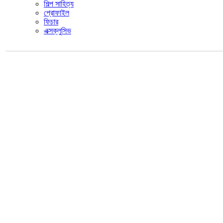
শিল্প সাহিত্য
প্রোফাইল
ফিচার
এক্সক্লুসিভ