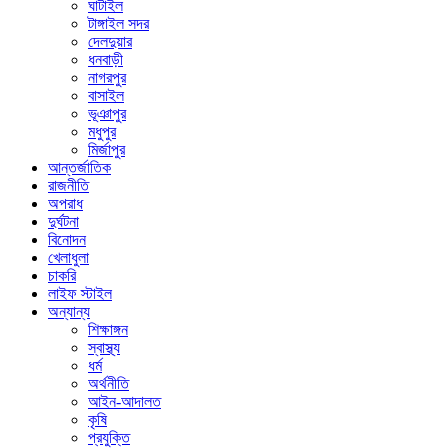
ঘাটাইল
টাঙ্গাইল সদর
দেলদুয়ার
ধনবাড়ী
নাগরপুর
বাসাইল
ভূঞাপুর
মধুপুর
মির্জাপুর
আন্তর্জাতিক
রাজনীতি
অপরাধ
দুর্ঘটনা
বিনোদন
খেলাধুলা
চাকরি
লাইফ স্টাইল
অন্যান্য
শিক্ষাঙ্গন
স্বাস্থ্য
ধর্ম
অর্থনীতি
আইন-আদালত
কৃষি
প্রযুক্তি