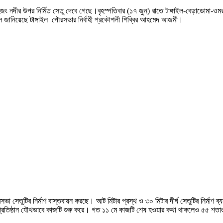
হজং নদীর উপর নির্মিত সেতু দেবে গেছে।বৃহস্পতিবার (১৭ জুন) রাতে টাঙ্গাইল-বেড়াডোমা-
লে জানিয়েছে টাঙ্গাইল পৌরসভার নির্বাহী প্রকৌশলী শিব্বির আহমেদ আজমী।
া সেতুটির নির্মাণ বাস্তবায়ন করছে। আট মিটার প্রস্থ ও ৩০ মিটার দীর্ঘ সেতুটির নির্মা
 ঠিকাদারি প্রতিষ্ঠান যৌথভাবে কাজটি শুরু করে। গত ১১ মে কাজটি শেষ হওয়ার কথা থাকলেও ৫