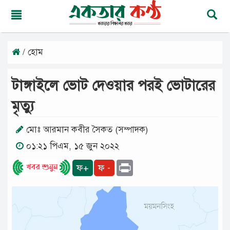
/ হোম
রবিবার,
০৯
অগাস্ট
টাঙ্গাইলে ভোট দেওয়ার পরই ভোটারের
২০২৬
২৫
মৃত্যু
শ্রাবণ
১৪৩৩
বঙ্গাব্দ
মোঃ আরমান কবীর সৈকত (সম্পাদক)
০১:২১ পিএম, ১৫ জুন ২০২২
মূলপাতা
Print
ফ+
ফ -
জাতীয়
দেশের
খবর
আমাদের