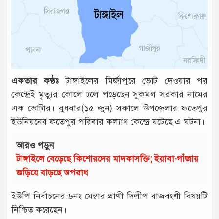
টাঙ্গাইল
আন্তর্জাতিক
রাজনীতি
অপরাধ
একতার কণ্ঠঃ
টাঙ্গাইলের মির্জাপুরে ভোট দেওয়ার পর
দুর্ঘটনা
কেন্দ্রেই মৃত্যুর কোলে ঢলে পড়েছেন সুকমল সরকার নামের
বিনোদন
এক ভোটার। বুধবার(১৫ জুন) সকালে উপজেলার ফতেপুর
ইউনিয়নের ফতেপুর পরিবার কল্যাণ কেন্দ্রে ঘটেছে এ ঘটনা।
খেলাধুলা
আরও পড়ুন
চাকরি
টাঙ্গাইলে বেড়েছে কিশোরদের মাদকাসক্তি; ইয়াবা-গাঁজায়
লাইফ
জড়িয়ে বাড়ছে অপরাধ
স্টাইল
ইউপি নির্বাচনের ৬নং মেম্বার প্রাথী দিলীপ রাজবংশী বিষয়টি
অন্যান্য
নিশ্চিত করেছেন।