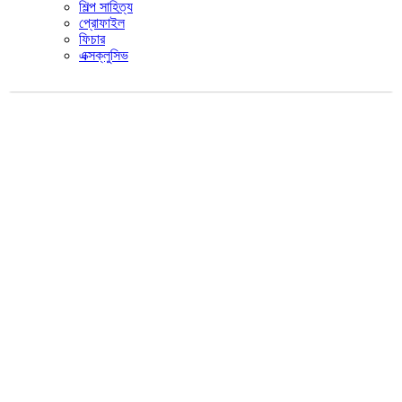
শিল্প সাহিত্য
প্রোফাইল
ফিচার
এক্সক্লুসিভ