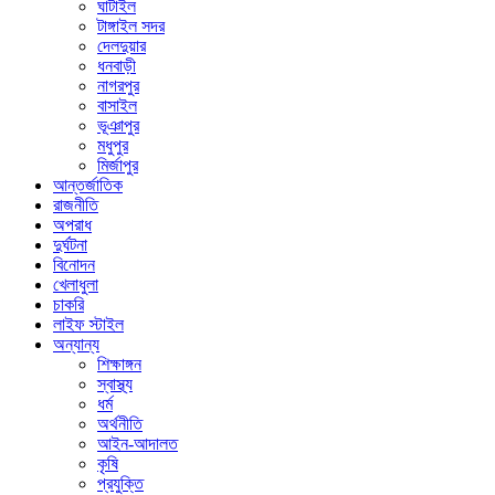
ঘাটাইল
টাঙ্গাইল সদর
দেলদুয়ার
ধনবাড়ী
নাগরপুর
বাসাইল
ভূঞাপুর
মধুপুর
মির্জাপুর
আন্তর্জাতিক
রাজনীতি
অপরাধ
দুর্ঘটনা
বিনোদন
খেলাধুলা
চাকরি
লাইফ স্টাইল
অন্যান্য
শিক্ষাঙ্গন
স্বাস্থ্য
ধর্ম
অর্থনীতি
আইন-আদালত
কৃষি
প্রযুক্তি