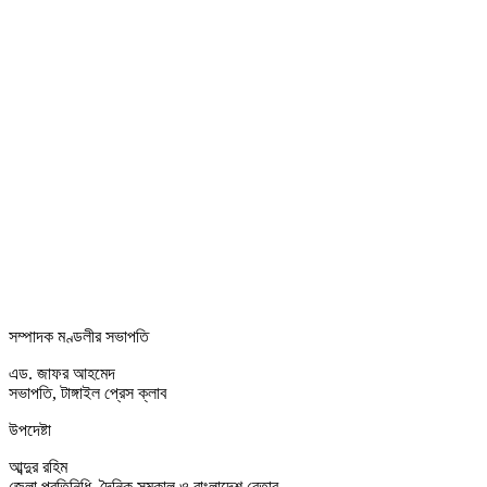
সম্পাদক মণ্ডলীর সভাপতি
এড. জাফর আহমেদ
সভাপতি, টাঙ্গাইল প্রেস ক্লাব
উপদেষ্টা
আব্দুর রহিম
জেলা প্রতিনিধি, দৈনিক সমকাল ও বাংলাদেশ বেতার