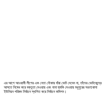
এর আগে আওয়ামী লীগের এক নেতা নৌকায় যাঁরা ভোট দেবেন না, তাঁদের ভোটকেন্দ্রে
আসতে নিষেধ করে বক্তৃতা দেওয়ায় এবং নানা হুমকি দেওয়ায় মধুপুরের অরণখোলা
ইউনিয়ন পরিষদ নির্বাচন স্থগিত করে নির্বাচন কমিশন।