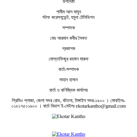
উপদেষ্টা
শামীম আল মামুন
স্টাফ করেসপন্ডেন্ট, যমুনা টেলিভিশন
সম্পাদক
মোঃ আরমান কবীর সৈকত
প্রকাশক
মোস্তাফিজুর রহমান মারুফ
বার্তা-সম্পাদক
সাহান হাসান
বার্তা ও বাণিজ্যিক কার্যালয়
প্রিমিও প্লাজা, জেলা সদর রোড, বটতলা, টাঙ্গাইল সদর-১৯০০ । মোবাইলঃ-
০১৮১৭৫০১৬০০ । বার্তা বিভাগ ই-মেইলঃ ekotarkantho@gmail.com