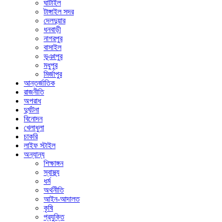
ঘাটাইল
টাঙ্গাইল সদর
দেলদুয়ার
ধনবাড়ী
নাগরপুর
বাসাইল
ভূঞাপুর
মধুপুর
মির্জাপুর
আন্তর্জাতিক
রাজনীতি
অপরাধ
দুর্ঘটনা
বিনোদন
খেলাধুলা
চাকরি
লাইফ স্টাইল
অন্যান্য
শিক্ষাঙ্গন
স্বাস্থ্য
ধর্ম
অর্থনীতি
আইন-আদালত
কৃষি
প্রযুক্তি