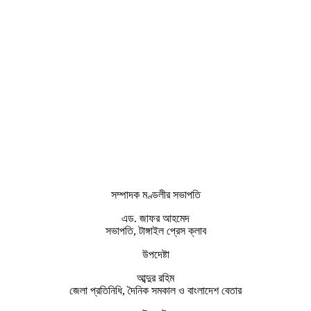
সম্পাদক মণ্ডলীর সভাপতি
এড. জাফর আহমেদ
সভাপতি, টাঙ্গাইল প্রেস ক্লাব
উপদেষ্টা
আব্দুর রহিম
জেলা প্রতিনিধি, দৈনিক সমকাল ও বাংলাদেশ বেতার