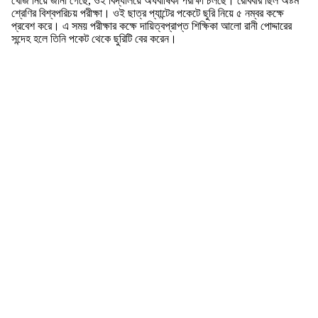
খোঁজ নিয়ে জানা গেছে, ওই বিদ্যালয়ে অর্ধবার্ষিকী পরীক্ষা চলছে। রোববার ছিল অষ্টম
শ্রেণির বিশ্বপরিচয় পরীক্ষা। ওই ছাত্র প্যান্টের পকেটে ছুরি নিয়ে ৫ নম্বর কক্ষে
প্রবেশ করে। এ সময় পরীক্ষার কক্ষে দায়িত্বপ্রাপ্ত শিক্ষিকা আলো রানী পোদ্দারের
সন্দেহ হলে তিনি পকেট থেকে ছুরিটি বের করেন।