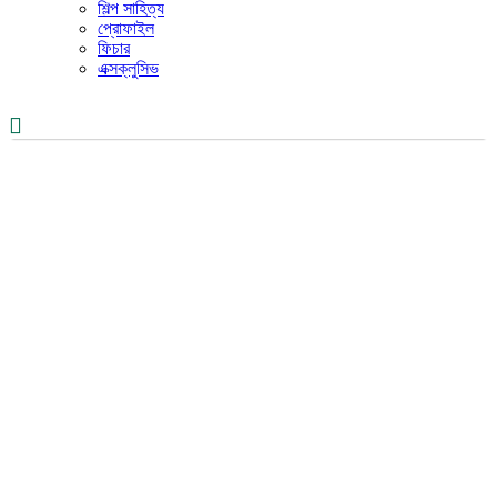
শিল্প সাহিত্য
প্রোফাইল
ফিচার
এক্সক্লুসিভ