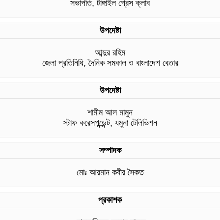
সভাপতি, টাঙ্গাইল প্রেস ক্লাব
উপদেষ্টা
আব্দুর রহিম
জেলা প্রতিনিধি, দৈনিক সমকাল ও বাংলাদেশ বেতার
উপদেষ্টা
শামীম আল মামুন
স্টাফ করেসপন্ডেন্ট, যমুনা টেলিভিশন
সম্পাদক
মোঃ আরমান কবীর সৈকত
প্রকাশক