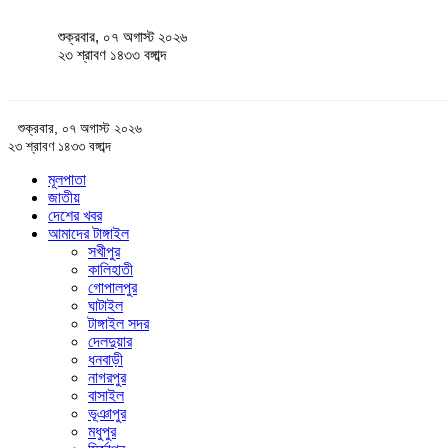
শুক্রবার, ০৭ অগাস্ট ২০২৬
২৩ শ্রাবণ ১৪৩৩ বঙ্গাব্দ
শুক্রবার, ০৭ অগাস্ট ২০২৬
২৩ শ্রাবণ ১৪৩৩ বঙ্গাব্দ
মূলপাতা
জাতীয়
দেশের খবর
আমাদের টাঙ্গাইল
সখীপুর
কালিহাতী
গোপালপুর
ঘাটাইল
টাঙ্গাইল সদর
দেলদুয়ার
ধনবাড়ী
নাগরপুর
বাসাইল
ভূঞাপুর
মধুপুর