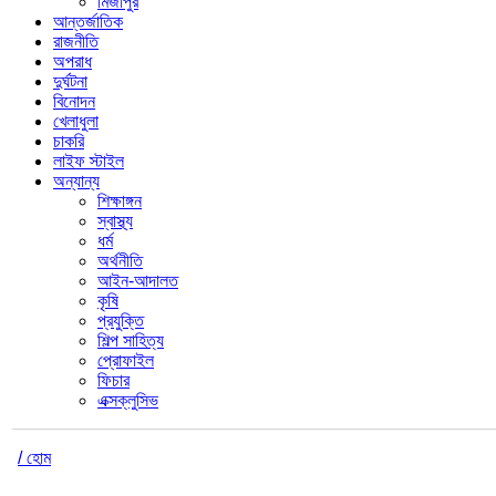
মির্জাপুর
আন্তর্জাতিক
রাজনীতি
অপরাধ
দুর্ঘটনা
বিনোদন
খেলাধুলা
চাকরি
লাইফ স্টাইল
অন্যান্য
শিক্ষাঙ্গন
স্বাস্থ্য
ধর্ম
অর্থনীতি
আইন-আদালত
কৃষি
প্রযুক্তি
শিল্প সাহিত্য
প্রোফাইল
ফিচার
এক্সক্লুসিভ
/ হোম