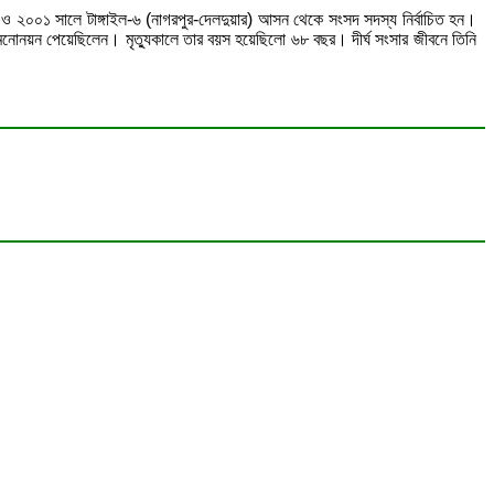
৯৬ ও ২০০১ সালে টাঙ্গাইল-৬ (নাগরপুর-দেলদুয়ার) আসন থেকে সংসদ সদস্য নির্বাচিত হন।
 মনোনয়ন পেয়েছিলেন। মৃত্যুকালে তার বয়স হয়েছিলো ৬৮ বছর। দীর্ঘ সংসার জীবনে তিনি