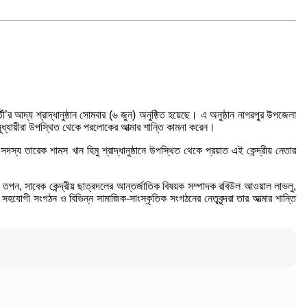
ী’র আদ্য শ্রাদ্ধানুষ্ঠান সোমবার (৬ জুন) অনুষ্ঠিত হয়েছে। এ অনুষ্ঠান নাগরপুর উপজেলা
ানূধ্যায়ীরা উপস্থিত থেকে পরলোকের আত্মার শান্তি কামনা করেন।
সদস্য তারেক শামস খান হিমু শ্রাদ্ধানুষ্ঠানে উপস্থিত থেকে প্রয়াত এই কেন্দ্রীয় নেতার
ম তপন, সাবেক কেন্দ্রীয় ছাত্রদলের আন্তর্জাতিক বিষয়ক সম্পাদক রবিউল আওয়াল লাভলু,
োগী সংগঠন ও বিভিন্ন সামাজিক-সাংস্কৃতিক সংগঠনের নেতৃবৃন্দরা তার আত্মার শান্তি