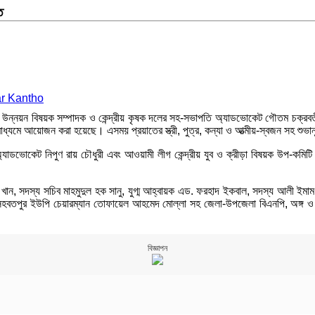
ত
পল্লী উন্নয়ন বিষয়ক সম্পাদক ও কেন্দ্রীয় কৃষক দলের সহ-সভাপতি অ্যাডভোকেট গৌতম চক্রবর্ত
 মাধ্যমে আয়োজন করা হয়েছে। এসময় প্রয়াতের স্ত্রী, পুত্র, কন্যা ও আত্মীয়-স্বজন সহ শুভ
 অ্যাডভোকেট নিপুণ রায় চৌধুরী এবং আওয়ামী লীগ কেন্দ্রীয় যুব ও ক্রীড়া বিষয়ক উপ-কমিটি 
ম খান, সদস্য সচিব মাহমুদুল হক সানু, যুগ্ম আহ্বায়ক এড. ফরহাদ ইকবাল, সদস্য আলী ইমা
 সহবতপুর ইউপি চেয়ারম্যান তোফায়েল আহমেদ মোল্লা সহ জেলা-উপজেলা বিএনপি, অঙ্গ ও সহয
বিজ্ঞাপন