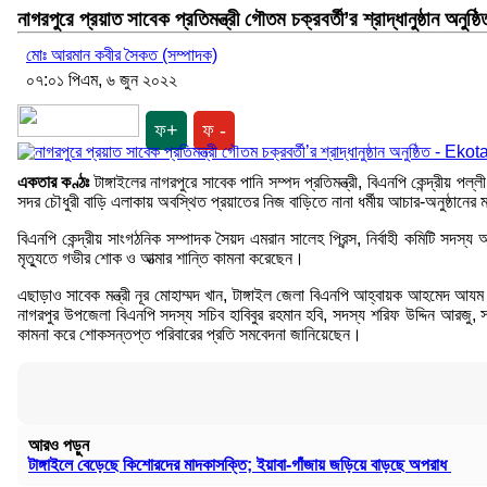
নাগরপুরে প্রয়াত সাবেক প্রতিমন্ত্রী গৌতম চক্রবর্তী’র শ্রাদ্ধানুষ্ঠান অনুষ্ঠি
মোঃ আরমান কবীর সৈকত (সম্পাদক)
০৭:০১ পিএম, ৬ জুন ২০২২
ফ+
ফ -
একতার কণ্ঠঃ
টাঙ্গাইলের নাগরপুরে সাবেক পানি সম্পদ প্রতিমন্ত্রী, বিএনপি কেন্দ্রীয় 
সদর চৌধুরী বাড়ি এলাকায় অবস্থিত প্রয়াতের নিজ বাড়িতে নানা ধর্মীয় আচার-অনুষ্ঠানের
বিএনপি কেন্দ্রীয় সাংগঠনিক সম্পাদক সৈয়দ এমরান সালেহ প্রিন্স, নির্বাহী কমিটি সদস্য
মৃত্যুতে গভীর শোক ও আত্মার শান্তি কামনা করেছেন।
এছাড়াও সাবেক মন্ত্রী নূর মোহাম্মদ খান, টাঙ্গাইল জেলা বিএনপি আহ্বায়ক আহমেদ আয
নাগরপুর উপজেলা বিএনপি সদস্য সচিব হাবিবুর রহমান হবি, সদস্য শরিফ উদ্দিন আরজু,
কামনা করে শোকসন্তপ্ত পরিবারের প্রতি সমবেদনা জানিয়েছেন।
আরও পড়ুন
টাঙ্গাইলে বেড়েছে কিশোরদের মাদকাসক্তি; ইয়াবা-গাঁজায় জড়িয়ে বাড়ছে অপরাধ