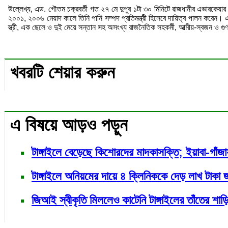
উল্লেখ্য, এড. গৌতম চক্রবর্তী গত ২৭ মে দুপুর ১টা ৩০ মিনিটে রাজধানীর এভারকেয়ার 
২০০১, ২০০৬ মেয়াদ কালে তিনি পানি সম্পদ প্রতিমন্ত্রী হিসেবে দায়িত্ব পালন করেন
স্ত্রী, এক ছেলে ও দুই মেয়ে সন্তান সহ অসংখ্য রাজনৈতিক সহকর্মী, আত্মীয়-স্বজন ও গু
খবরটি শেয়ার করুন
এ বিষয়ে আড়ও পড়ুন
টাঙ্গাইলে বেড়েছে কিশোরদের মাদকাসক্তি; ইয়াবা-গাঁ
টাঙ্গাইলে অনিয়মের দায়ে ৪ ক্লিনিককে দেড় লাখ টাকা জ
জিআই স্বীকৃতি মিললেও কাটেনি টাঙ্গাইলের তাঁতের শা