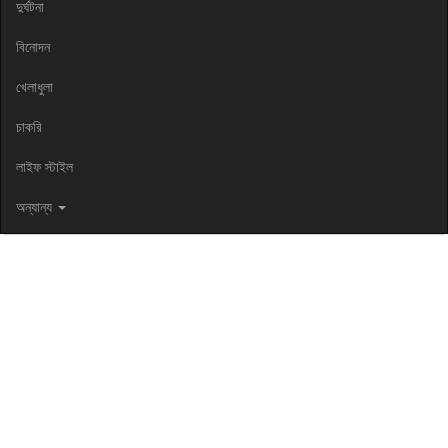
দুর্ঘটনা
বিনোদন
খেলাধুলা
চাকরি
লাইফ স্টাইল
অন্যান্য