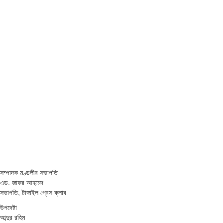
সম্পাদক মণ্ডলীর সভাপতি
এড. জাফর আহমেদ
সভাপতি, টাঙ্গাইল প্রেস ক্লাব
উপদেষ্টা
আব্দুর রহিম