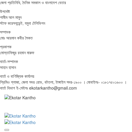
জেলা প্রতিনিধি, দৈনিক সমকাল ও বাংলাদেশ বেতার
উপদেষ্টা
শামীম আল মামুন
স্টাফ করেসপন্ডেন্ট, যমুনা টেলিভিশন
সম্পাদক
মোঃ আরমান কবীর সৈকত
প্রকাশক
মোস্তাফিজুর রহমান মারুফ
বার্তা-সম্পাদক
সাহান হাসান
বার্তা ও বাণিজ্যিক কার্যালয়
প্রিমিও প্লাজা, জেলা সদর রোড, বটতলা, টাঙ্গাইল সদর-১৯০০ । মোবাইলঃ- ০১৮১৭৫০১৬০০ ।
বার্তা বিভাগ ই-মেইলঃ ekotarkantho@gmail.com