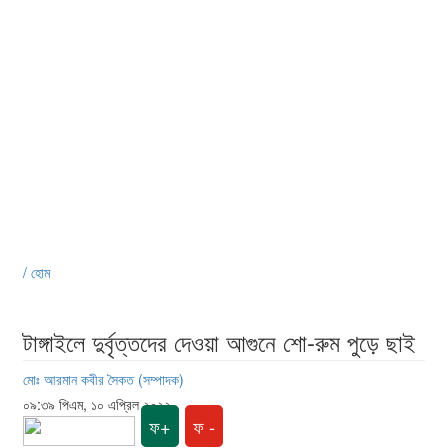
/ হোম
টাঙ্গাইলে দুর্বৃত্তদের দেওয়া আগুনে শো-রুম পুড়ে ছাই
মোঃ আরমান কবীর সৈকত (সম্পাদক)
০৯:৩৯ পিএম, ১০ এপ্রিল ২০২২
ফ+
ফ -