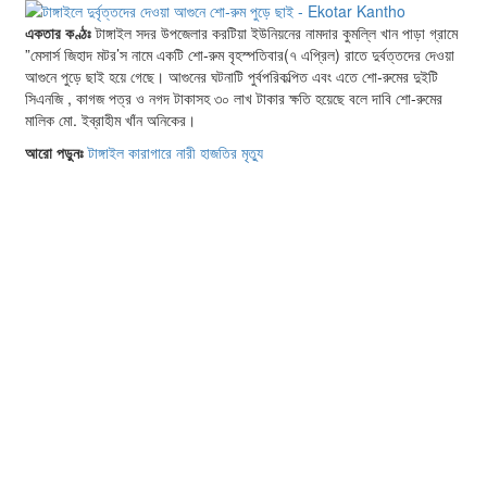
একতার কণ্ঠঃ
টাঙ্গাইল সদর উপজেলার করটিয়া ইউনিয়নের নামদার কুমল্লি খান পাড়া গ্রামে
”মেসার্স জিহাদ মটর’স নামে একটি শো-রুম বৃহস্পতিবার(৭ এপ্রিল) রাতে দুর্বত্তদের দেওয়া
আগুনে পুড়ে ছাই হয়ে গেছে। আগুনের ঘটনাটি পুর্বপরিকল্পিত এবং এতে শো-রুমের দুইটি
সিএনজি , কাগজ পত্র ও নগদ টাকাসহ ৩০ লাখ টাকার ক্ষতি হয়েছে বলে দাবি শো-রুমের
মালিক মো. ইব্রাহীম খাঁন অনিকের।
আরো পড়ুনঃ
টাঙ্গাইল কারাগারে নারী হাজতির মৃত্যু