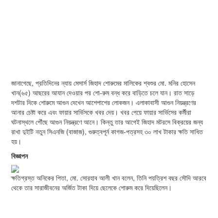
জানাগেছে, প্রতিদিনের ন্যায় মেসার্স জিহাদ শোরুমের মালিকের শ্বশুর মো. মনির হোসেন
খান(৬৫) আছরের আযান দেওয়ার পর শো-রুম বন্ধ করে বাড়িতে চলে যান। রাত সাড়ে
দশটার দিকে শোরুমে আগুন দেখেন আশেপাশের লোকজন। এলাকাবাসী আগুন নিয়ন্ত্রণের
আনার চেষ্টা করে এবং ফায়ার সার্ভিসকে খবর দেয়। খবর পেয়ে ফায়ার সার্ভিসের কর্মীরা
ঘটনাস্থলে পৌঁছে আগুন নিয়ন্ত্রণে আনে। কিন্তু তার আগেই জিহাদ মটরসে বিক্রয়ের জন্য
রাখা দুইটি নতুন সিএনজি (বাজাজ), গুরুত্বপূর্ন কাগজ-পত্রসহ ৩০ লাখ টাকার ক্ষতি সাধিত
হয়।
বিজ্ঞাপন
ক্ষতিগ্রস্ত অনিকের পিতা, মো. সোরহাব আলী খান বলেন, তিনি পয়ত্রিশ বছর সৌদি আরবে
থেকে তার সারাজীবনের অর্জিত টাকা দিয়ে ছেলেকে শোরুম করে দিয়েছিলেন।