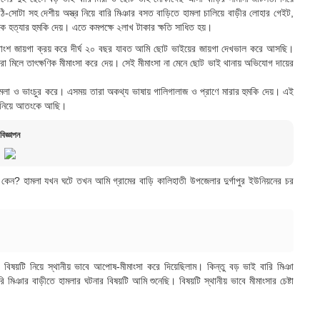
ঠি-সোটা সহ দেশীয় অস্ত্র নিয়ে বারি মিঞার বসত বাড়িতে হামলা চালিয়ে বাড়ীর লোহার গেইট,
রকে হত্যার হুমকি দেয়। এতে কমপক্ষে ২লাখ টাকার ক্ষতি সাধিত হয়।
 শতাংশ জায়গা ক্রয় করে দীর্ঘ ২০ বছর যাবত আমি ছোট ভাইয়ের জায়গা দেখভাল করে আসছি।
োনেরা মিলে তাৎক্ষণিক মীমাংসা করে দেয়। সেই মীমাংসা না মেনে ছোট ভাই থানায় অভিযোগ দায়ের
লা ও ভাংচুর করে। এসময় তারা অকথ্য ভাষায় গালিগালাজ ও প্রাণে মারার হুমকি দেয়। এই
ার নিয়ে আতংকে আছি।
বিজ্ঞাপন
েন? হামলা যখন ঘটে তখন আমি গ্রামের বাড়ি কালিহাতী উপজেলার দুর্গাপুর ইউনিয়নের চর
, বিষয়টি নিয়ে স্থানীয় ভাবে আপোষ-মীমাংসা করে দিয়েছিলাম। কিন্তু বড় ভাই বারি মিঞা
রি মিঞার বাড়ীতে হামলার ঘটনার বিষয়টি আমি শুনেছি। বিষয়টি স্থানীয় ভাবে মীমাংসার চেষ্টা