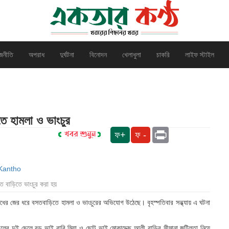
জনীতি
অপরাধ
দুর্ঘটনা
বিনোদন
খেলাধুলা
চাকরি
লাইফ স্টাইল
তে হামলা ও ভাংচুর
Print
ফ+
ফ -
ত বাড়িতে ভাংচুর করা হয়
ধের জের ধরে বসতবাড়িতে হামলা ও ভাংচুরের অভিযোগ উঠেছে। বৃহস্পতিবার সন্ধ্যায় এ ঘটনা
মন্ডলের দুই ছেলে বড় ভাই বারি মিয়া ও ছোট ভাই মোকাদ্দেছ আলী বাড়ির সীমানা জটিলতা নিয়ে