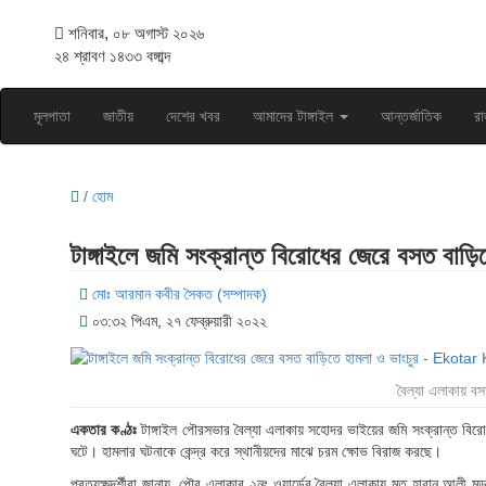
শনিবার, ০৮ অগাস্ট ২০২৬
২৪ শ্রাবণ ১৪৩৩ বঙ্গাব্দ
মূলপাতা
জাতীয়
দেশের খবর
আমাদের টাঙ্গাইল
আন্তর্জাতিক
রা
/ হোম
টাঙ্গাইলে জমি সংক্রান্ত বিরোধের জেরে বসত বাড়ি
মোঃ আরমান কবীর সৈকত (সম্পাদক)
০৩:৩২ পিএম, ২৭ ফেব্রুয়ারী ২০২২
বৈল্যা এলাকায় বস
একতার কণ্ঠঃ
টাঙ্গাইল পৌরসভার বৈল্যা এলাকায় সহোদর ভাইয়ের জমি সংক্রান্ত বিরো
ঘটে। হামলার ঘটনাকে কেন্দ্র করে স্থানীয়দের মাঝে চরম ক্ষোভ বিরাজ করছে।
প্রত্যক্ষদর্শীরা জানায়, পৌর এলাকার ২নং ওয়ার্ডের বৈল্যা এলাকায় মৃত হারান আলী 