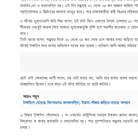
বাকবিতণ্ডা ও ধস্তাধস্তি হয়। ওই দিন সন্ধ্যায় ৩০ থেকে ৩৫ জন অজ্ঞাত ব্যক্তি লা
প্রাইভেটকার ও বিল্ডিংয়ের জানালা ভাংচুর করে। পরে হামলাকারীরা বারী মিঞার পরিবা
এ ঘটনায় ভুক্তভোগি বারি মিয়া বলেন, দুই ভাই মিলে একত্রে বৈল্যা এলাকায় ২৮
সীমানার দেড়ফুট জায়গা নিয়ে সামান্য ভুলবোঝাবুঝি সৃস্টি হলে স্থানীয় মাতাব্বর ও ব
করে।
তিনি আরো বলেন, সন্ধ্যার দিকে ৩০ থেকে ৩৫ জন লোক এসে আমার বসত বাড়িতে হাম
ঘটনায় টাঙ্গাইল সদর থানায় অভিযোগ দায়ের করা হয়েছে। বর্তমানে আমি আমার পরিব
ছোট ভাই মোকাদ্দেছ আলী বলেন, বড় ভাই বাবার মত, আমি তার বাসায় হামলা করবো ক
হামজানিতে ছিলাম। তবে কারা এই ঘটনা ঘটাইছে তা আমি জানিনা।
আরও পড়ুন
টাঙ্গাইলে বেড়েছে কিশোরদের মাদকাসক্তি; ইয়াবা-গাঁজায় জড়িয়ে বাড়ছে অপরাধ
এ বিষয়ে টাঙ্গাইল পৌরসভার ২ নং ওযার্ডের কাউন্সিলর ফরহাদ ইকবাল রুবেল জানান
সিদ্ধান্ত না মানায় কথাকাটা ও ধস্তাধস্তি হয়। পরে বৃহস্পতিবার সন্ধ্যায় বড়ভাই বা
চলছে।