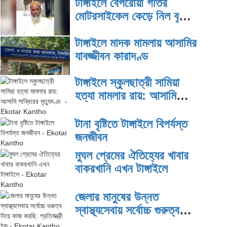
টাঙ্গাইলে বেপরোয়া গতির
মোটরসাইকেল কেড়ে নিল বৃদ্ধের
প্রাণ
টাঙ্গাইলে মাদক মামলায় আসামির
যাবজ্জীবন কারাদণ্ড
টাঙ্গাইলে স্কুলছাত্রী সামিয়া
হত্যা মামলার রায়: আসামি
সাব্বিরের মৃত্যুদণ্ড
টানা বৃষ্টিতে টাঙ্গাইলে বিপর্যস্ত
জনজীবন
মুঘল প্রেমের ঐতিহ্যের খাবার
বাকরখানি এখন টাঙ্গাইলে
জেলার মানুষের উন্নত
স্বাস্থ্যসেবায় সর্বোচ্চ গুরুত্ব
দিয়ে কাজ করছি: প্রতিমন্ত্রী টুকু