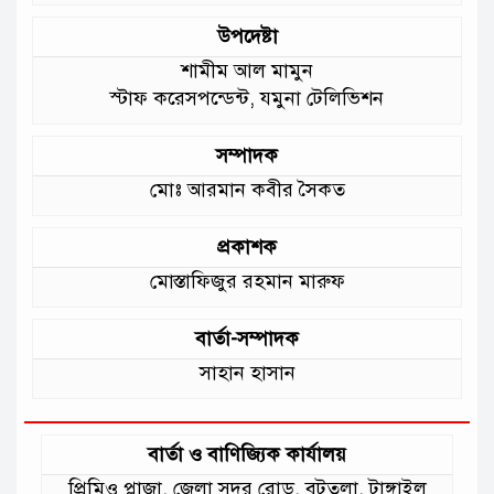
উপদেষ্টা
শামীম আল মামুন
স্টাফ করেসপন্ডেন্ট, যমুনা টেলিভিশন
সম্পাদক
মোঃ আরমান কবীর সৈকত
প্রকাশক
মোস্তাফিজুর রহমান মারুফ
বার্তা-সম্পাদক
সাহান হাসান
বার্তা ও বাণিজ্যিক কার্যালয়
প্রিমিও প্লাজা, জেলা সদর রোড, বটতলা, টাঙ্গাইল