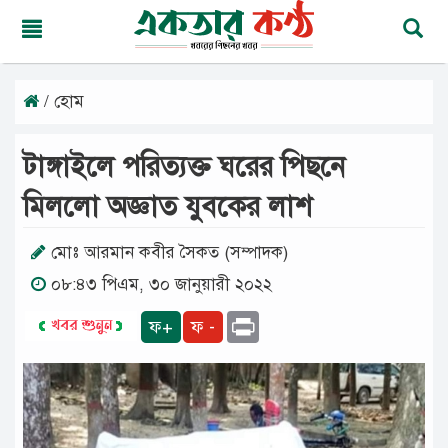
/ হোম
রবিবার,
০৯
অগাস্ট
টাঙ্গাইলে পরিত্যক্ত ঘরের পিছনে
২০২৬
২৪
মিললো অজ্ঞাত যুবকের লাশ
শ্রাবণ
১৪৩৩
বঙ্গাব্দ
মোঃ আরমান কবীর সৈকত (সম্পাদক)
০৮:৪৩ পিএম, ৩০ জানুয়ারী ২০২২
মূলপাতা
Print
ফ+
ফ -
জাতীয়
দেশের
খবর
আমাদের