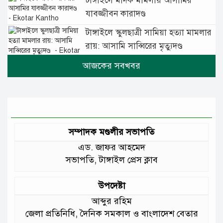
টাঙ্গাইলে মাদক মামলায় আসামির
যাবজ্জীবন কারাদণ্ড
টাঙ্গাইলে স্কুলছাত্রী সামিয়া হত্যা মামলার
রায়: আসামি সাব্বিরের মৃত্যুদণ্ড
টানা বৃষ্টিতে টাঙ্গাইলে বিপর্যস্ত জনজীবন
মুঘল প্রেমের ঐতিহ্যের খাবার বাকরখানি
এখন টাঙ্গাইলে
সম্পাদক মণ্ডলীর সভাপতি
এড. জাফর আহমেদ
জেলার মানুষের উন্নত স্বাস্থ্যসেবায় সর্বোচ্চ
সভাপতি, টাঙ্গাইল প্রেস ক্লাব
গুরুত্ব দিয়ে কাজ করছি: প্রতিমন্ত্রী টুকু
উপদেষ্টা
আমাদের চার পাশে ব্যাঙের ছাতার মতো
আব্দুর রহিম
গড়ে উঠছে মাদ্রাসা ও কিন্ডার গার্ডেন
জেলা প্রতিনিধি, দৈনিক সমকাল ও বাংলাদেশ বেতার
:মুক্তিযুদ্ধ বিষয়কমন্ত্রী