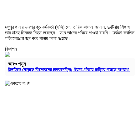
মধুপুর থানার ভারপ্রাপ্ত কর্মকর্তা (ওসি) মো. তা‌রিক কামাল জানান, দুর্ঘটনায় শিশু ও
তার মাসহ তিনজন নিহত হয়েছেন। ত‌বে তা‌দের প‌রিচয় পাওয়া যায়‌নি। দুর্ঘটনা কব‌লিত
প‌রিবহনগু‌লো জব্দ ক‌রে থানায় আনা হ‌য়েছে।
বিজ্ঞাপন
আরও পড়ুন
টাঙ্গাইলে বেড়েছে কিশোরদের মাদকাসক্তি; ইয়াবা-গাঁজায় জড়িয়ে বাড়ছে অপরাধ