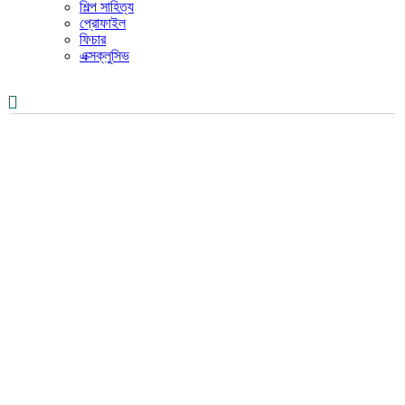
শিল্প সাহিত্য
প্রোফাইল
ফিচার
এক্সক্লুসিভ