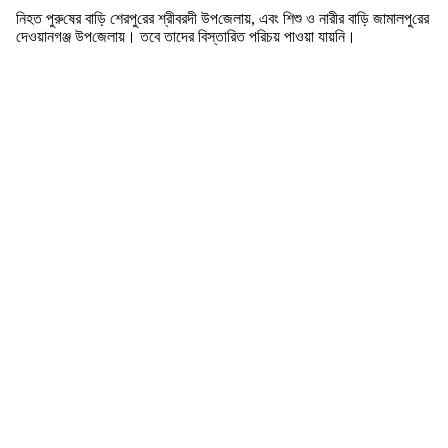
নিহত পুরু‌ষের বা‌ড়ি শেরপু‌রের শ্রীবরদী উপ‌জেলায়, এবং শিশু ও নারীর বা‌ড়ি জামালপু‌রের
দেওয়ানগঞ্জ উপ‌জেলায়। তবে তাদের বিস্তারিত পরিচয় পাওয়া যায়নি।