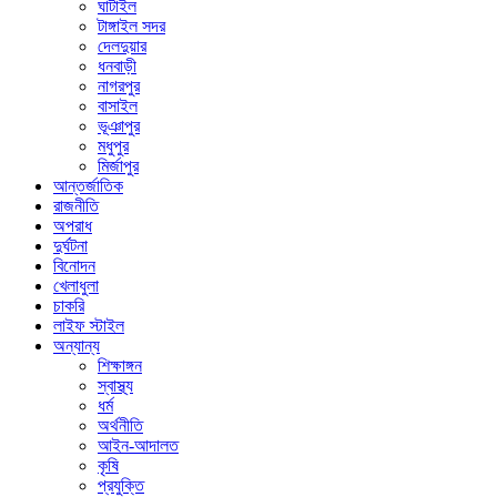
ঘাটাইল
টাঙ্গাইল সদর
দেলদুয়ার
ধনবাড়ী
নাগরপুর
বাসাইল
ভূঞাপুর
মধুপুর
মির্জাপুর
আন্তর্জাতিক
রাজনীতি
অপরাধ
দুর্ঘটনা
বিনোদন
খেলাধুলা
চাকরি
লাইফ স্টাইল
অন্যান্য
শিক্ষাঙ্গন
স্বাস্থ্য
ধর্ম
অর্থনীতি
আইন-আদালত
কৃষি
প্রযুক্তি