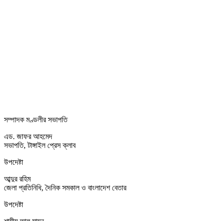
সম্পাদক মণ্ডলীর সভাপতি
এড. জাফর আহমেদ
সভাপতি, টাঙ্গাইল প্রেস ক্লাব
উপদেষ্টা
আব্দুর রহিম
জেলা প্রতিনিধি, দৈনিক সমকাল ও বাংলাদেশ বেতার
উপদেষ্টা