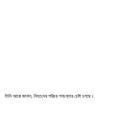
তিনি আরো জানান, নিহত‌দের প‌রিচয় শনা‌ক্তের চেষ্টা চলছে।