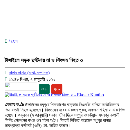
/ হোম
টাঙ্গাইলে সড়ক দুর্ঘটনায় মা ও শিশুসহ নিহত ৩
সাহান হাসান (বার্তা-সম্পাদক)
১২:৪৮ পিএম, ৭ জানুয়ারী ২০২২
ফ+
ফ -
একতার কণ্ঠঃ
টাঙ্গাইলের মধুপু‌রে পিকআপের ধাক্কায় সিএন‌জি চালিত অটোরিকশার
তিন যাত্রী নিহত হ‌য়েছেন। নিহতদের মধ্যে একজন পুরুষ, একজন মহিলা ও এক শিশু
রয়েছে। শুক্রবার (৭ জানুয়া‌রি) সকাল ৭টার দি‌কে মধুপুর বাসস্ট‌্যান্ড সংলগ্ন রুপালী
ফি‌লিং স্টেশ‌নের কা‌ছে ওই ঘটনা ঘ‌টে। বিষয়টি নিশ্চিত করেছেন মধুপুর থানার
ভারপ্রাপ্ত কর্মকর্তা (ওসি) মো. তা‌রিক কামাল।