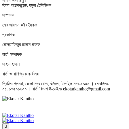
শামীম আল মামুন
স্টাফ করেসপন্ডেন্ট, যমুনা টেলিভিশন
সম্পাদক
মোঃ আরমান কবীর সৈকত
প্রকাশক
মোস্তাফিজুর রহমান মারুফ
বার্তা-সম্পাদক
সাহান হাসান
বার্তা ও বাণিজ্যিক কার্যালয়
প্রিমিও প্লাজা, জেলা সদর রোড, বটতলা, টাঙ্গাইল সদর-১৯০০ । মোবাইলঃ-
০১৮১৭৫০১৬০০ । বার্তা বিভাগ ই-মেইলঃ ekotarkantho@gmail.com