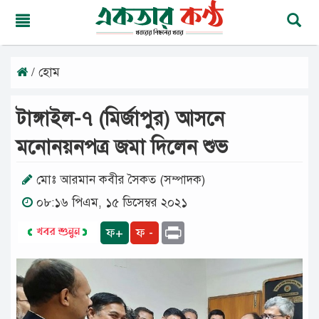
/ হোম
রবিবার,
০৯
অগাস্ট
টাঙ্গাইল-৭ (মির্জাপুর) আসনে
২০২৬
২৫
মনোনয়নপত্র জমা দিলেন শুভ
শ্রাবণ
১৪৩৩
বঙ্গাব্দ
মোঃ আরমান কবীর সৈকত (সম্পাদক)
০৮:১৬ পিএম, ১৫ ডিসেম্বর ২০২১
মূলপাতা
Print
ফ+
ফ -
জাতীয়
দেশের
খবর
আমাদের