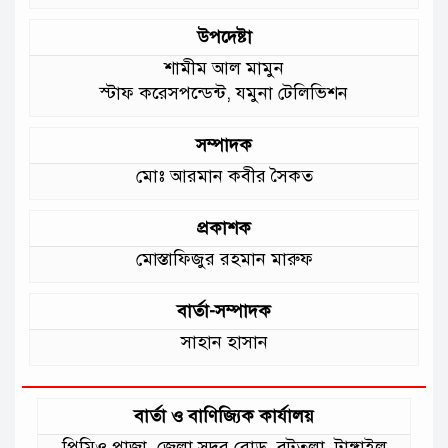
উপদেষ্টা
শামীম আল মামুন
স্টাফ করেসপন্ডেন্ট, যমুনা টেলিভিশন
সম্পাদক
মোঃ আরমান কবীর সৈকত
প্রকাশক
মোস্তাফিজুর রহমান মারুফ
বার্তা-সম্পাদক
সাহান হাসান
বার্তা ও বাণিজ্যিক কার্যালয়
প্রিমিও প্লাজা, জেলা সদর রোড, বটতলা, টাঙ্গাইল