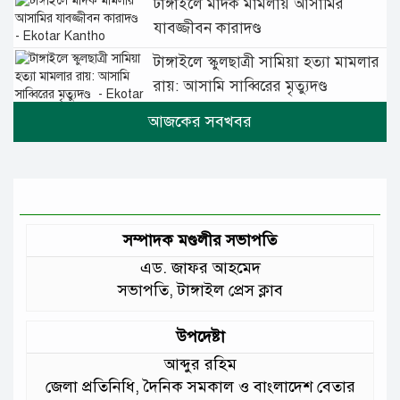
টাঙ্গাইলে মাদক মামলায় আসামির
যাবজ্জীবন কারাদণ্ড
টাঙ্গাইলে স্কুলছাত্রী সামিয়া হত্যা মামলার
রায়: আসামি সাব্বিরের মৃত্যুদণ্ড
টানা বৃষ্টিতে টাঙ্গাইলে বিপর্যস্ত জনজীবন
মুঘল প্রেমের ঐতিহ্যের খাবার বাকরখানি
এখন টাঙ্গাইলে
সম্পাদক মণ্ডলীর সভাপতি
এড. জাফর আহমেদ
জেলার মানুষের উন্নত স্বাস্থ্যসেবায় সর্বোচ্চ
সভাপতি, টাঙ্গাইল প্রেস ক্লাব
গুরুত্ব দিয়ে কাজ করছি: প্রতিমন্ত্রী টুকু
উপদেষ্টা
আমাদের চার পাশে ব্যাঙের ছাতার মতো
আব্দুর রহিম
গড়ে উঠছে মাদ্রাসা ও কিন্ডার গার্ডেন
জেলা প্রতিনিধি, দৈনিক সমকাল ও বাংলাদেশ বেতার
:মুক্তিযুদ্ধ বিষয়কমন্ত্রী