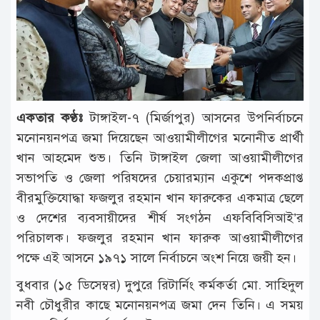
টাঙ্গাইল
আন্তর্জাতিক
রাজনীতি
অপরাধ
একতার কণ্ঠঃ
টাঙ্গাইল-৭ (মির্জাপুর) আসনের উপনির্বাচনে
দুর্ঘটনা
মনোনয়নপত্র জমা দিয়েছেন আওয়ামীলীগের মনোনীত প্রার্থী
বিনোদন
খান আহমেদ শুভ। তিনি টাঙ্গাইল জেলা আওয়ামীলীগের
সভাপতি ও জেলা পরিষদের চেয়ারম্যান একুশে পদকপ্রাপ্ত
খেলাধুলা
বীরমুক্তিযোদ্ধা ফজলুর রহমান খান ফারুকের একমাত্র ছেলে
চাকরি
ও দেশের ব্যবসায়ীদের শীর্ষ সংগঠন এফবিবিসিআই’র
পরিচালক। ফজলুর রহমান খান ফারুক আওয়ামীলীগের
লাইফ
স্টাইল
পক্ষে এই আসনে ১৯৭১ সালে নির্বাচনে অংশ নিয়ে জয়ী হন।
বুধবার (১৫ ডিসেম্বর) দুপুরে রিটার্নিং কর্মকর্তা মো. সাহিদুল
অন্যান্য
নবী চৌধুরীর কাছে মনোনয়নপত্র জমা দেন তিনি। এ সময়