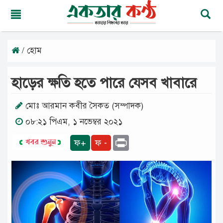
/ হোম
শুক্রবার,
০৭
অগাস্ট
হাড়ের ক্ষতি হতে পারে যেসব খাবারে
২০২৬
২২
শ্রাবণ
মোঃ আরমান কবীর সৈকত (সম্পাদক)
১৪৩৩
০৮:২১ পিএম, ১ নভেম্বর ২০২১
বঙ্গাব্দ
Print
ফ+
ফ -
মূলপাতা
জাতীয়
দেশের
খবর
আমাদের