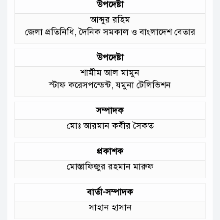
উপদেষ্টা
আমাদের চার পাশে ব্যাঙের ছাতার মতো
আব্দুর রহিম
গড়ে উঠছে মাদ্রাসা ও কিন্ডার গার্ডেন
জেলা প্রতিনিধি, দৈনিক সমকাল ও বাংলাদেশ বেতার
:মুক্তিযুদ্ধ বিষয়কমন্ত্রী
উপদেষ্টা
শামীম আল মামুন
স্টাফ করেসপন্ডেন্ট, যমুনা টেলিভিশন
সম্পাদক
মোঃ আরমান কবীর সৈকত
প্রকাশক
মোস্তাফিজুর রহমান মারুফ
বার্তা-সম্পাদক
সাহান হাসান