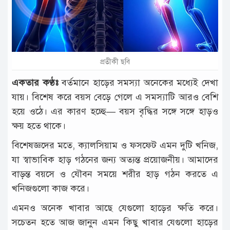
টাঙ্গাইল
আন্তর্জাতিক
রাজনীতি
প্রতীকী ছবি
অপরাধ
একতার কণ্ঠঃ
বর্তমানে হাড়ের সমস্যা অনেকের মধ্যেই দেখা
দুর্ঘটনা
যায়। বিশেষ করে বয়স বেড়ে গেলে এ সমস্যাটি আরও বেশি
হয়ে ওঠে। এর কারণ হচ্ছে— বয়স বৃদ্ধির সঙ্গে সঙ্গে হাড়ও
বিনোদন
ক্ষয় হতে থাকে।
খেলাধুলা
বিশেষজ্ঞদের মতে, ক্যালসিয়াম ও ফসফেট এমন দুটি খনিজ,
চাকরি
যা স্বাভাবিক হাড় গঠনের জন্য অত্যন্ত প্রয়োজনীয়। আমাদের
বাড়ন্ত বয়সে ও যৌবন সময়ে শরীর হাড় গঠন করতে এ
লাইফ
স্টাইল
খনিজগুলো কাজ করে।
অন্যান্য
এমনও অনেক খাবার আছে যেগুলো হাড়ের ক্ষতি করে।
সচেতন হতে আজ জানুন এমন কিছু খাবার যেগুলো হাড়ের