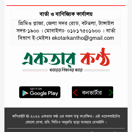
বার্তা ও বাণিজ্যিক কার্যালয়
প্রিমিও প্লাজা, জেলা সদর রোড, বটতলা, টাঙ্গাইল
সদর-১৯০০ । মোবাইলঃ- ০১৮১৭৫০১৬০০ । বার্তা
বিভাগ ই-মেইলঃ ekotarkantho@gmail.com
কপিরাইট © ২০২২ একতার কণ্ঠ এর সকল স্বত্ব সংরক্ষিত। এই ওয়েবসাইটের
কোনো লেখা, ছবি, ভিডিও অনুমতি ছাড়া ব্যবহার বেআইনি ।