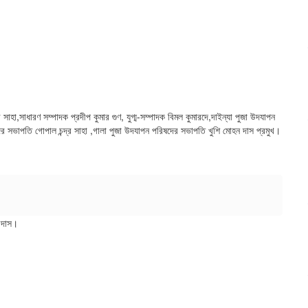
হা,সাধারণ সম্পাদক প্রদীপ কুমার গুণ, যুগ্ম-সম্পাদক বিমল কুমারদে,দাইন্যা পুজা উদযাপন
দের সভাপতি গোপাল চন্দ্র সাহা ,গালা পুজা উদযাপন পরিষদের সভাপতি খুশি মোহন দাস প্রমুখ।
প দাস।