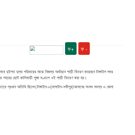
ফ+
ফ -
ৎসবে দুইশত দুস্থ পরিবারের মাঝে নিজস্ব অর্থায়নে শাড়ী বিতরণ করেছেন টাঙ্গাইল সদর
ায় শহরের ছোট কালিবাড়ী পুজা মণ্ডপে ওই শাড়ী বিতরণ করা হয়।
তিত্বে প্রধান অতিথি ছিলেন,টাঙ্গাইল-৮(বাসাইল-সখীপুর)আসনের সংসদ সদস্য ও জেলা