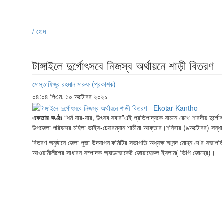
/ হোম
টাঙ্গাইলে দুর্গোৎসবে নিজস্ব অর্থায়নে শাড়ী বিতরণ
মোস্তাফিজুর রহমান মারুফ (প্রকাশক)
০৪:০৪ পিএম, ১০ অক্টোবর ২০২১
একতার কণ্ঠঃ
“ধর্ম যার-যার, উৎসব সবার”এই প্রতিপাদ্যকে সামনে রেখে শারদীয় দুর্গো
উপজেলা পরিষদের মহিলা ভাইস-চেয়ারম্যান শামীমা আক্তার।শনিবার (৯অক্টোবর) সন্ধ
বিতরণ অনুষ্ঠানে জেলা পুজা উদযাপন কমিটির সভাপতি অধ্যক্ষ আনন্দ মোহন দে’র সভাপ
আওয়ামীলীগের সাধারন সম্পাদক অ্যাডভোকেট জোয়াহেরুল ইসলাম( ভিপি জোহের)।