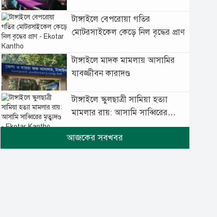
টাঙ্গাইলে বেপরোয়া গতির
মোটরসাইকেল কেড়ে নিল বৃদ্ধের প্রাণ
টাঙ্গাইলে মাদক মামলায় আসামির
যাবজ্জীবন কারাদণ্ড
টাঙ্গাইলে স্কুলছাত্রী সামিয়া হত্যা
মামলার রায়: আসামি সাব্বিরের
মৃত্যুদণ্ড
টানা বৃষ্টিতে টাঙ্গাইলে বিপর্যস্ত
জনজীবন
মুঘল প্রেমের ঐতিহ্যের খাবার
বাকরখানি এখন টাঙ্গাইলে