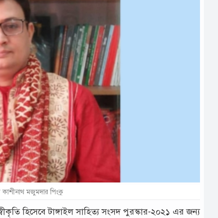
 কাশীনাথ মজুমদার পিংকু
্বীকৃতি হিসেবে টাঙ্গাইল সাহিত্য সংসদ পুরস্কার-২০২১ এর জন্য