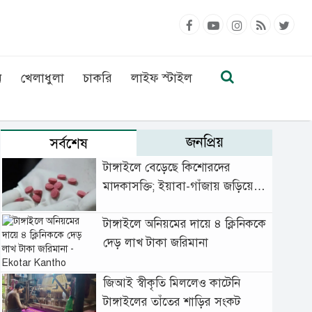
ন
খেলাধুলা
চাকরি
লাইফ স্টাইল
জনপ্রিয়
সর্বশেষ
টাঙ্গাইলে বেড়েছে কিশোরদের
মাদকাসক্তি; ইয়াবা-গাঁজায় জড়িয়ে
বাড়ছে অপরাধ
টাঙ্গাইলে অনিয়মের দায়ে ৪ ক্লিনিককে
দেড় লাখ টাকা জরিমানা
জিআই স্বীকৃতি মিললেও কাটেনি
টাঙ্গাইলের তাঁতের শাড়ির সংকট