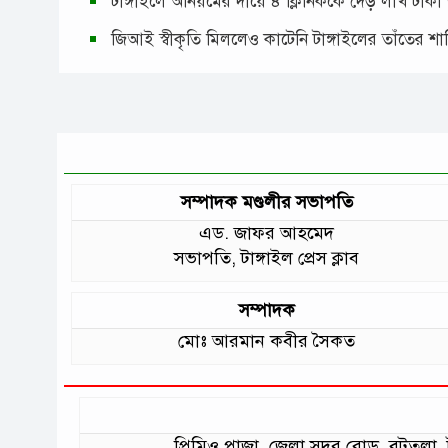
টাঙ্গাইলে অনিয়মের দায়ে ৪ ক্লিনিককে দেড় লাখ টাকা
জিআই স্বীকৃতি মিললেও কাটেনি টাঙ্গাইলের তাঁতের শ
সম্পাদক মণ্ডলীর সভাপতি
এড. জাফর আহমেদ
সভাপতি, টাঙ্গাইল প্রেস ক্লাব
সম্পাদক
মোঃ আরমান কবীর সৈকত
প্রিমিও প্লাজা, জেলা সদর রোড, বটত