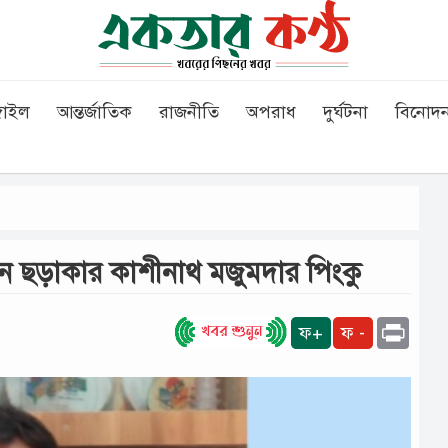
গাইল
আন্তর্জাতিক
রাজনীতি
অপরাধ
দুর্ঘটনা
বিনোদ
্ছেন ছড়াকার কাশীনাথ মজুমদার পিংকু
Print
ফ+
ফ -