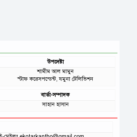
উপদেষ্টা
শামীম আল মামুন
স্টাফ করেসপন্ডেন্ট, যমুনা টেলিভিশন
বার্তা-সম্পাদক
সাহান হাসান
ভাগ ই-মেইলঃ ekotarkantho@gmail.com