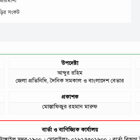
 জরিমানা
াড়ির সংকট
উপদেষ্টা
আব্দুর রহিম
জেলা প্রতিনিধি, দৈনিক সমকাল ও বাংলাদেশ বেতার
প্রকাশক
মোস্তাফিজুর রহমান মারুফ
বার্তা ও বাণিজ্যিক কার্যালয়
লা, টাঙ্গাইল সদর-১৯০০ । মোবাইলঃ- ০১৮১৭৫০১৬০০ । বার্তা বি