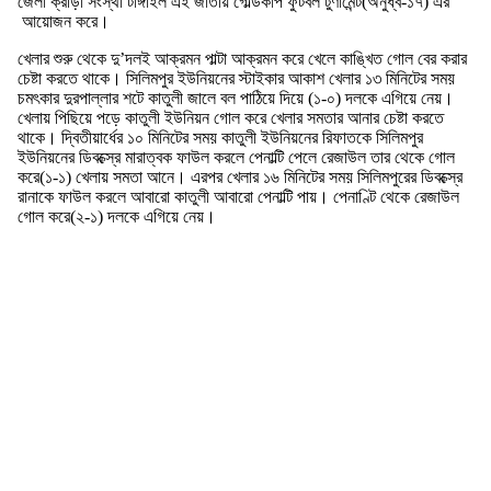
জেলা ক্রীড়া সংস্থা টাঙ্গাইল এই জাতীয় গোল্ডকাপ ফুটবল টুর্ণামেন্ট(অনুর্ধ্ব-১৭) এর
আয়োজন করে।
খেলার শুরু থেকে দু’দলই আক্রমন পাল্টা আক্রমন করে খেলে কাঙ্খিত গোল বের করার
চেষ্টা করতে থাকে। সিলিমপুর ইউনিয়নের স্টাইকার আকাশ খেলার ১৩ মিনিটের সময়
চমৎকার দুরপাল্লার শটে কাতুলী জালে বল পাঠিয়ে দিয়ে (১-০) দলকে এগিয়ে নেয়।
খেলায় পিছিয়ে পড়ে কাতুলী ইউনিয়ন গোল করে খেলার সমতার আনার চেষ্টা করতে
থাকে। দ্বিতীয়ার্ধের ১০ মিনিটের সময় কাতুলী ইউনিয়নের রিফাতকে সিলিমপুর
ইউনিয়নের ডিবক্স্রে মারাত্বক ফাউল করলে পেনাল্টি পেলে রেজাউল তার থেকে গোল
করে(১-১) খেলায় সমতা আনে। এরপর খেলার ১৬ মিনিটের সময় সিলিমপুরের ডিবক্স্রে
রানাকে ফাউল করলে আবারো কাতুলী আবারো পেনাল্টি পায়। পেনাণ্টি থেকে রেজাউল
গোল করে(২-১) দলকে এগিয়ে নেয়।