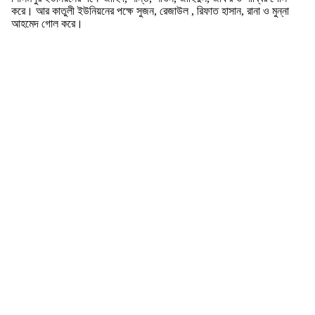
করে। আর কাতুলী ইউনিয়নের পক্ষে সুজন, রেজাউল , রিফাত হাসান, রানা ও মুন্না
আহমেদ গোল করে।