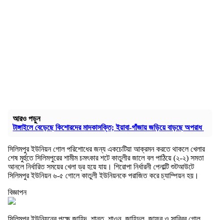
আরও পড়ুন
টাঙ্গাইলে বেড়েছে কিশোরদের মাদকাসক্তি; ইয়াবা-গাঁজায় জড়িয়ে বাড়ছে অপরাধ
সিলিমপুর ইউনিয়ন গোল পরিশোধের জন্য একচেটিয়া আক্রমন করতে থাকলে খেলার
শেষ মুর্হুতে সিলিমপুরের শামীম চমৎকার শটে কাতুলীর জালে বল পাঠিয়ে (২-২) সমতা
আনলে নির্ধারিত সময়ের খেলা ড্র হয়ে যায়। শিরোপা নির্ধারনী পেনাল্টি শুটআউটে
সিলিমপুর ইউনিয়ন ৬-৫ গোলে কাতুলী ইউনিয়নকে পরাজিত করে চ্যাম্পিয়ন হয়।
বিজ্ঞাপন
সিলিমপুর ইউনিয়নের পক্ষে জাহিদ, শান্ত, শাওন, জাহিদুল, জাফর ও সাব্বির গোল