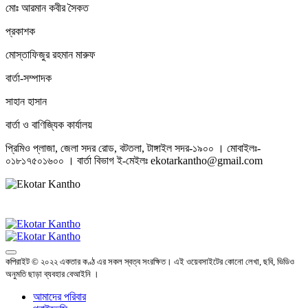
মোঃ আরমান কবীর সৈকত
প্রকাশক
মোস্তাফিজুর রহমান মারুফ
বার্তা-সম্পাদক
সাহান হাসান
বার্তা ও বাণিজ্যিক কার্যালয়
প্রিমিও প্লাজা, জেলা সদর রোড, বটতলা, টাঙ্গাইল সদর-১৯০০ । মোবাইলঃ-
০১৮১৭৫০১৬০০ । বার্তা বিভাগ ই-মেইলঃ ekotarkantho@gmail.com
কপিরাইট © ২০২২ একতার কণ্ঠ এর সকল স্বত্ব সংরক্ষিত। এই ওয়েবসাইটের কোনো লেখা, ছবি, ভিডিও
অনুমতি ছাড়া ব্যবহার বেআইনি ।
আমাদের পরিবার