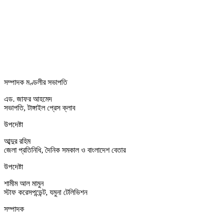
সম্পাদক মণ্ডলীর সভাপতি
এড. জাফর আহমেদ
সভাপতি, টাঙ্গাইল প্রেস ক্লাব
উপদেষ্টা
আব্দুর রহিম
জেলা প্রতিনিধি, দৈনিক সমকাল ও বাংলাদেশ বেতার
উপদেষ্টা
শামীম আল মামুন
স্টাফ করেসপন্ডেন্ট, যমুনা টেলিভিশন
সম্পাদক