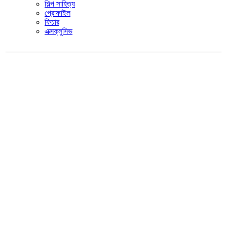
শিল্প সাহিত্য
প্রোফাইল
ফিচার
এক্সক্লুসিভ