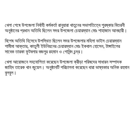
খেলা শেষে উপজেলা নির্বাহী কর্মকর্তা রানুয়ারা খাতুনের সভাপতিত্বে পুরষ্কার বিতরনী
অনুষ্ঠানের প্রধান অতিথি ছিলেন সদর উপজেলা চেয়ারম্যান মোঃ শাহাজান আনছারী।
বিশেষ অতিথি হিসেবে উপস্থিত ছিলেন সদর উপজেলার মহিলা ভাইস চেয়ারম্যান
শামীমা আক্তার, কাতুলী ইউনিয়নের চেয়ারম্যান মোঃ ইকবাল হোসেন, টাঙ্গাইলের
সাবেক তারকা ফুটবলার বজলুর রহমান ও গোবিন্দ চন্দ্র।
খেলা আয়োজনে সহযোগিতা করেছেন উপজেলা ক্রীড়া পরিষদের সাধারন সম্পাদক
জাহিদ তারেক খান জুয়েল। অনুষ্ঠানটি পরিচালনা করেছেন ধারা ভাষ্যকার অনিক রহমান
বুলবুল।