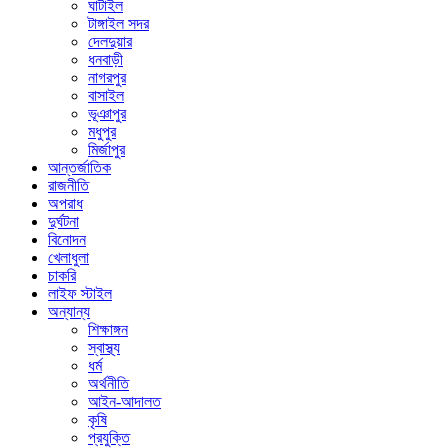
ঘাটাইল
টাঙ্গাইল সদর
দেলদুয়ার
ধনবাড়ী
নাগরপুর
বাসাইল
ভূঞাপুর
মধুপুর
মির্জাপুর
আন্তর্জাতিক
রাজনীতি
অপরাধ
দুর্ঘটনা
বিনোদন
খেলাধুলা
চাকরি
লাইফ স্টাইল
অন্যান্য
শিক্ষাঙ্গন
স্বাস্থ্য
ধর্ম
অর্থনীতি
আইন-আদালত
কৃষি
প্রযুক্তি