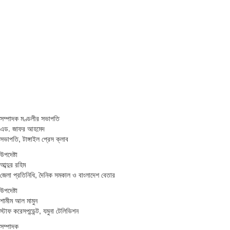
সম্পাদক মণ্ডলীর সভাপতি
এড. জাফর আহমেদ
সভাপতি, টাঙ্গাইল প্রেস ক্লাব
উপদেষ্টা
আব্দুর রহিম
জেলা প্রতিনিধি, দৈনিক সমকাল ও বাংলাদেশ বেতার
উপদেষ্টা
শামীম আল মামুন
স্টাফ করেসপন্ডেন্ট, যমুনা টেলিভিশন
সম্পাদক