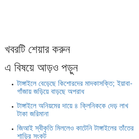
খবরটি শেয়ার করুন
এ বিষয়ে আড়ও পড়ুন
টাঙ্গাইলে বেড়েছে কিশোরদের মাদকাসক্তি; ইয়াবা-
গাঁজায় জড়িয়ে বাড়ছে অপরাধ
টাঙ্গাইলে অনিয়মের দায়ে ৪ ক্লিনিককে দেড় লাখ
টাকা জরিমানা
জিআই স্বীকৃতি মিললেও কাটেনি টাঙ্গাইলের তাঁতের
শাড়ির সংকট