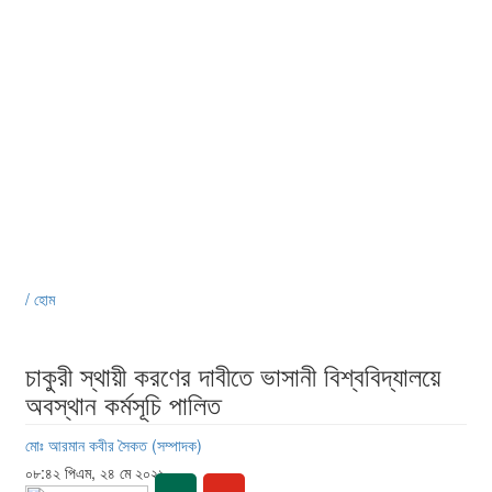
/ হোম
চাকুরী স্থায়ী করণের দাবীতে ভাসানী বিশ্ববিদ্যালয়ে
অবস্থান কর্মসূচি পালিত
মোঃ আরমান কবীর সৈকত (সম্পাদক)
০৮:৪২ পিএম, ২৪ মে ২০২১