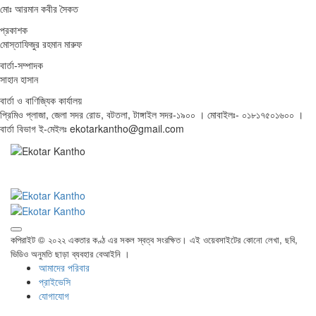
মোঃ আরমান কবীর সৈকত
প্রকাশক
মোস্তাফিজুর রহমান মারুফ
বার্তা-সম্পাদক
সাহান হাসান
বার্তা ও বাণিজ্যিক কার্যালয়
প্রিমিও প্লাজা, জেলা সদর রোড, বটতলা, টাঙ্গাইল সদর-১৯০০ । মোবাইলঃ- ০১৮১৭৫০১৬০০ ।
বার্তা বিভাগ ই-মেইলঃ ekotarkantho@gmail.com
কপিরাইট © ২০২২ একতার কণ্ঠ এর সকল স্বত্ব সংরক্ষিত। এই ওয়েবসাইটের কোনো লেখা, ছবি,
ভিডিও অনুমতি ছাড়া ব্যবহার বেআইনি ।
আমাদের পরিবার
প্রাইভেসি
যোগাযোগ