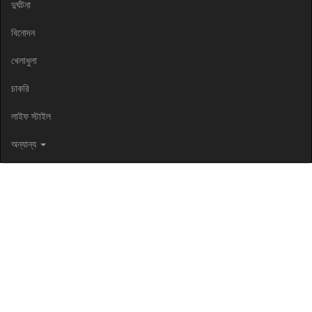
দুর্ঘটনা
বিনোদন
খেলাধুলা
চাকরি
লাইফ স্টাইল
অন্যান্য