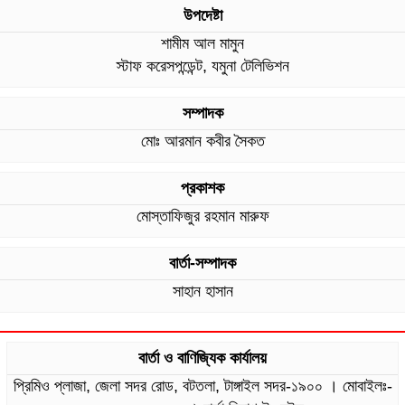
উপদেষ্টা
শামীম আল মামুন
স্টাফ করেসপন্ডেন্ট, যমুনা টেলিভিশন
সম্পাদক
মোঃ আরমান কবীর সৈকত
প্রকাশক
মোস্তাফিজুর রহমান মারুফ
বার্তা-সম্পাদক
সাহান হাসান
বার্তা ও বাণিজ্যিক কার্যালয়
প্রিমিও প্লাজা, জেলা সদর রোড, বটতলা, টাঙ্গাইল সদর-১৯০০ । মোবাইলঃ-