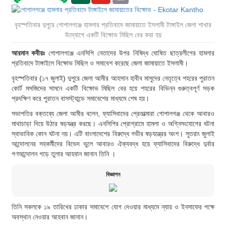
বৃহস্পতিবার দুপুরে গোপালগঞ্জে হামলার প্রতিবাদে জামায়াতে ইসলামী টাঙ্গাইল জেলা শাখার
উদ্যোগে একটি বিক্ষোভ মিছিল বের করা হয়
আরমান কবীরঃ
গোপালগঞ্জে এনসিপি নেতাদের উপর নিষিদ্ধ ঘোষিত ছাত্রলীগের হামলার
প্রতিবাদে টাঙ্গাইলে বিক্ষোভ মিছিল ও সমাবেশ করেছে জেলা জামায়াতে ইসলামী।
বৃহস্পতিবার (১৭ জুলাই) দুপুরে জেলা আমীর আহসান হাবীব মাসুদের নেতৃত্বে শহরের পুরাতন
কোর্ট মসজিদের সামনে একটি বিক্ষোভ মিছিল বের হয়ে শহরের বিভিন্ন গুরুত্বপূর্ণ সড়ক
প্রদক্ষিণ করে পুরাতন বাসস্ট্যান্ডে সমাবেশের মাধ্যমে শেষ হয়।
সভাপতির বক্তব্যে জেলা আমীর বলেন, ফ্যাসিবাদের প্রেতাত্মারা গোপালগঞ্জ থেকে আবারও
মাথাচাড়া দিয়ে উঠার ষড়যন্ত্র করছে। এনসিপির প্রোগ্রামে হামলা ও অগ্নিসংযোগের ঘটনা
স্বাভাবিক কোন ঘটনা নয়। এটি বাংলাদেশের বিরুদ্ধে গভীর ষড়যন্ত্রের অংশ। সুতরাং জুলাই
আন্দোলনের সহকর্মীদের বিভেদ ভুলে আবারও ঐক্যবদ্ধ হয়ে ফ্যাসিবাদের বিরুদ্ধে দুর্বার
গণআন্দোলন গড়ে তুলার আহবান জানান তিনি ।
বিজ্ঞাপন
তিনি সকলকে ১৯ তারিখের ঢাকার সমাবেশে যোগ দেওয়ার মাধ্যমে ন্যায় ও ইনসাফের পক্ষে
অবস্থান নেওয়ার আহবান জানান।