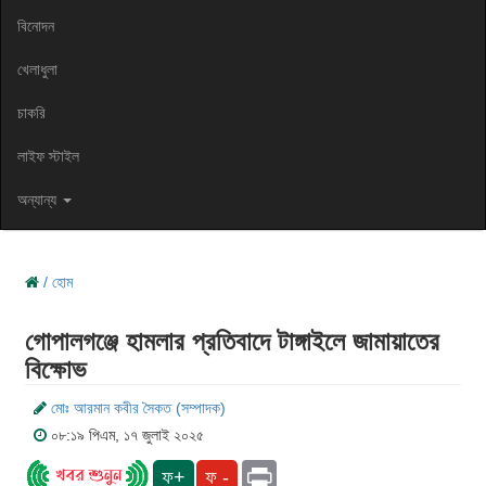
বিনোদন
খেলাধুলা
চাকরি
লাইফ স্টাইল
অন্যান্য
/ হোম
গোপালগঞ্জে হামলার প্রতিবাদে টাঙ্গাইলে জামায়াতের
বিক্ষোভ
মোঃ আরমান কবীর সৈকত (সম্পাদক)
০৮:১৯ পিএম, ১৭ জুলাই ২০২৫
Print
ফ+
ফ -